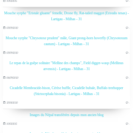
10/03/2015
…
Mouche syrphe "Eristale gluante" femelle, Drone fly, Rat-tailed maggot (Eristalis tenax) -
Lartigau - Milhas - 31
07/09/2020
…
Mouche syrphe "Chrysotoxe prudent" mâle, Giant prong-horn hoverfly (Chrysotoxum
cautum) - Lartigau - Milhas - 31
07/09/2020
…
Le repas de la guêpe solitaire "Melline des champs", Field digger-wasp (Mellinus
arvensis) - Lartigau - Milhas - 31
06/09/2020
…
Cicadelle Membracide-bison, Cérèse buffle, Cicadelle bubale, Buffalo treehopper
(Stictocephala bisonia) - Lartigau - Milhas - 31
27/08/2020
…
Images du Népal transférées depuis mon ancien blog
10/03/2015
…