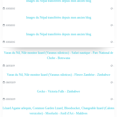
Images du Népal transférées depuis mon ancien blog
10/03/2015
…
Images du Népal transférées depuis mon ancien blog
10/03/2015
…
Images du Népal transférées depuis mon ancien blog
10/03/2015
…
Varan du Nil, Nile monitor lizard (Varanus niloticus) - Safari nautique - Parc National de
Chobe - Botswana
13/07/2019
…
Varan du Nil, Nile monitor lizard (Varanus niloticus) - Fleuve Zambèze - Zimbabwe
08/07/2019
…
Gecko - Victoria Falls - Zimbabwe
07/07/2019
…
Lézard Agame arlequin, Common Garden Lizard, Bloodsucker, Changeable lizard (Calotes
versicolor) - Moofushi - Atoll d'Ari - Maldives