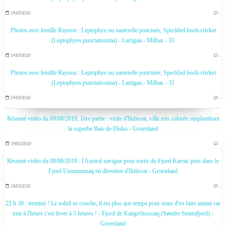
04/07/2020
…
Photos avec lentille Raynox : Leptophye ou sauterelle ponctuée, Speckled bush-cricket
(Leptophyes punctatissima) - Lartigau - Milhas - 31
04/07/2020
…
Photos avec lentille Raynox : Leptophye ou sauterelle ponctuée, Speckled bush-cricket
(Leptophyes punctatissima) - Lartigau - Milhas - 31
04/07/2020
…
Résumé vidéo du 09/08/2019, 1ère partie : visite d'Ilulissat, ville très colorée surplombant
la superbe Baie de Disko - Groenland
09/02/2020
…
Résumé vidéo du 08/08/2019 : l'Austral navigue pour sortir du Fjord Karrat, puis dans le
Fjord Uummannaq en direction d'Ilulissat - Groenland
05/02/2020
…
22 h 30 : terminé ! Le soleil se couche, il est plus que temps pour nous d'en faire autant car
tout à l'heure c'est lever à 3 heures ! - Fjord de Kangerlussuaq (Søndre Strømfjord) -
Groenland