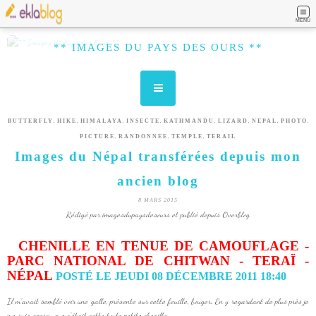
MENU
** IMAGES DU PAYS DES OURS **
,
,
,
,
,
,
,
,
BUTTERFLY
HIKE
HIMALAYA
INSECTE
KATHMANDU
LIZARD
NEPAL
PHOTO
,
,
,
PICTURE
RANDONNEE
TEMPLE
TERAIL
Images du Népal transférées depuis mon
ancien blog
8 MARS 2015
Rédigé par imagesdupaysdesours et publié depuis Overblog
CHENILLE EN TENUE DE CAMOUFLAGE -
PARC NATIONAL DE CHITWAN - TERAÏ -
NÉPAL
POSTÉ LE JEUDI 08 DÉCEMBRE 2011 18:40
Il m'avait semblé voir une galle, présente sur cette feuille, bouger. En y regardant de plus près je
me suis aperçu que c'était cette toute petite chenille.