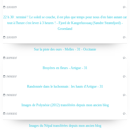
21/10/2019
…
22 h 30 : terminé ! Le soleil se couche, il est plus que temps pour nous d'en faire autant car
tout à l'heure c'est lever à 3 heures ! - Fjord de Kangerlussuaq (Søndre Strømfjord) -
Groenland
21/10/2019
…
Sur la piste des ours - Melles - 31 - Occitanie
30/09/2017
…
Bruyères en fleurs - Artigue - 31
19/08/2017
…
Randonnée dans le luchonnais : les hauts d'Artigue - 31
19/08/2017
…
Images de Polynésie (2012) transférées depuis mon ancien blog
01/08/2015
…
Images du Népal transférées depuis mon ancien blog