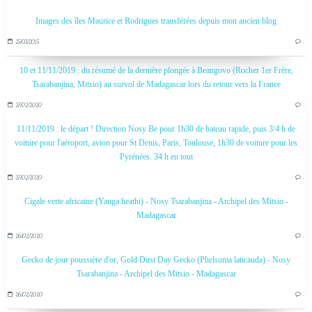
Images des îles Maurice et Rodrigues transférées depuis mon ancien blog
25/03/2015
…
10 et 11/11/2019 : du résumé de la dernière plongée à Beangovo (Rocher 1er Frère,
Tsarabanjina, Mitsio) au survol de Madagascar lors du retour vers la France
27/02/2020
…
11/11/2019 : le départ ! Direction Nosy Be pour 1h30 de bateau rapide, puis 3/4 h de
voiture pour l'aéroport, avion pour St Denis, Paris, Toulouse, 1h30 de voiture pour les
Pyrénées. 34 h en tout
27/02/2020
…
Cigale verte africaine (Yanga heathi) - Nosy Tsarabanjina - Archipel des Mitsio -
Madagascar
26/02/2020
…
Gecko de jour poussière d'or, Gold Dust Day Gecko (Phelsuma laticauda) - Nosy
Tsarabanjina - Archipel des Mitsio - Madagascar
26/02/2020
…