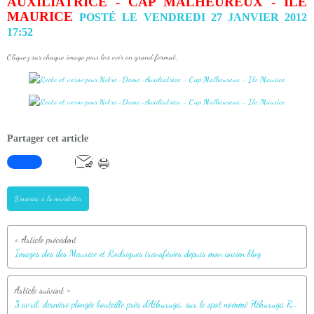
AUXILIATRICE - CAP MALHEUREUX - ILE
MAURICE
POSTÉ LE VENDREDI 27 JANVIER 2012
17:52
Cliquez sur chaque image pour les voir en grand format.
Partager cet article
S'inscrire à la newsletter
Images des îles Maurice et Rodrigues transférées depuis mon ancien blog
3 avril, dernière plongée bouteille près d'Athuruga, sur le spot nommé "Athuruga Reef" - Atoll d'Ari - Maldives