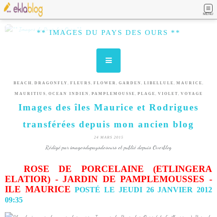
MENU
** IMAGES DU PAYS DES OURS **
,
,
,
,
,
,
,
BEACH
DRAGONFLY
FLEURS
FLOWER
GARDEN
LIBELLULE
MAURICE
,
,
,
,
,
MAURITIUS
OCEAN INDIEN
PAMPLEMOUSSE
PLAGE
VIOLET
VOYAGE
Images des îles Maurice et Rodrigues
transférées depuis mon ancien blog
24 MARS 2015
Rédigé par imagesdupaysdesours et publié depuis Overblog
ROSE DE PORCELAINE (ETLINGERA
ELATIOR) - JARDIN DE PAMPLEMOUSSES -
ILE MAURICE
POSTÉ LE JEUDI 26 JANVIER 2012
09:35