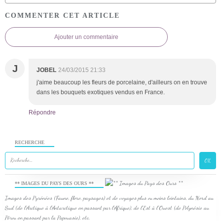
COMMENTER CET ARTICLE
Ajouter un commentaire
J
JOBEL
24/03/2015 21:33
j'aime beaucoup les fleurs de porcelaine, d'ailleurs on en trouve
dans les bouquets exotiques vendus en France.
Répondre
RECHERCHE
** IMAGES DU PAYS DES OURS **
Images des Pyrénées (Faune, flore, paysages) et de voyages plus ou moins lointains, du Nord au
Sud (de l'Arctique à l'Antarctique en passant par l'Afrique), de l'Est à l'Ouest (de Polynésie au
Pérou en passant par la Papouasie), etc.