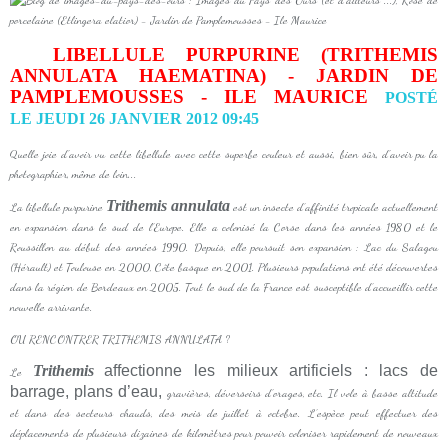
LIBELLULE PURPURINE (TRITHEMIS
ANNULATA HAEMATINA) - JARDIN DE
PAMPLEMOUSSES - ILE MAURICE
POSTÉ
LE JEUDI 26 JANVIER 2012 09:45
Quelle joie d'avoir vu cette libellule avec cette superbe couleur et aussi, bien sûr, d'avoir pu la
photographier, même de loin...
Trithemis annulata
La libellule purpurine
est un insecte d’affinité tropicale actuellement
en expansion dans le sud de l’Europe. Elle a colonisé la Corse dans les années 1980 et le
Roussillon au début des années 1990. Depuis, elle poursuit son expansion : Lac du Salagou
(Hérault) et Toulouse en 2000, Côte basque en 2001. Plusieurs populations ont été découvertes
dans la région de Bordeaux en 2005. Tout le sud de la France est susceptible d’accueillir cette
nouvelle arrivante.
OU RENCONTRER TRITHEMIS ANNULATA ?
Trithemis
affectionne les milieux artificiels : lacs de
Le
barrage, plans d’eau,
gravières, déversoirs d’orages, etc. Il vole à basse altitude
et dans des secteurs chauds, des mois de juillet à octobre. L’espèce peut effectuer des
déplacements de plusieurs dizaines de kilomètres pour pouvoir coloniser rapidement de nouveaux