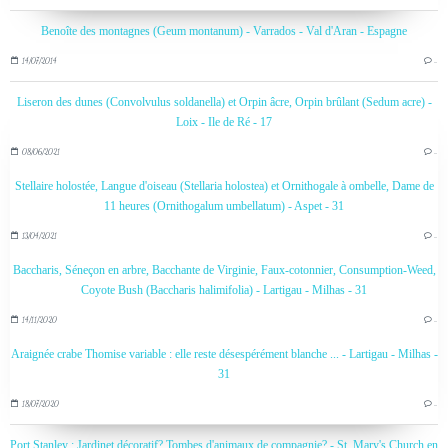
Benoîte des montagnes (Geum montanum) - Varrados - Val d'Aran - Espagne
14/07/2014
…
Liseron des dunes (Convolvulus soldanella) et Orpin âcre, Orpin brûlant (Sedum acre) -
Loix - Ile de Ré - 17
08/06/2021
…
Stellaire holostée, Langue d'oiseau (Stellaria holostea) et Ornithogale à ombelle, Dame de
11 heures (Ornithogalum umbellatum) - Aspet - 31
13/04/2021
…
Baccharis, Séneçon en arbre, Bacchante de Virginie, Faux-cotonnier, Consumption-Weed,
Coyote Bush (Baccharis halimifolia) - Lartigau - Milhas - 31
14/11/2020
…
Araignée crabe Thomise variable : elle reste désespérément blanche ... - Lartigau - Milhas -
31
18/07/2020
…
Port Stanley : Jardinet décoratif? Tombes d'animaux de compagnie? - St. Mary's Church en