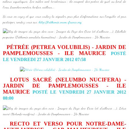
milieux aquatiques. Les mâles sont territoriaux : ils occupent des postes de guet au bord de
l’eau, branches mortes, herbes, cailloux...
Si vous en voyez et que vous vouliez la signaler, pour plus d’informations sur l’enquête et pour
participer, rendez-vous sur :
http://trithemis.onem-france.org
PÉTRÉE (PETREA VOLUBILIS) - JARDIN DE
PAMPLEMOUSSES - ILE MAURICE
POSTÉ
LE VENDREDI 27 JANVIER 2012 07:58
LOTUS SACRÉ (NELUMBO NUCIFERA) -
JARDIN DE PAMPLEMOUSSES - ILE
MAURICE
POSTÉ LE VENDREDI 27 JANVIER 2012
08:00
RECTO ET VERSO POUR NOTRE-DAME-