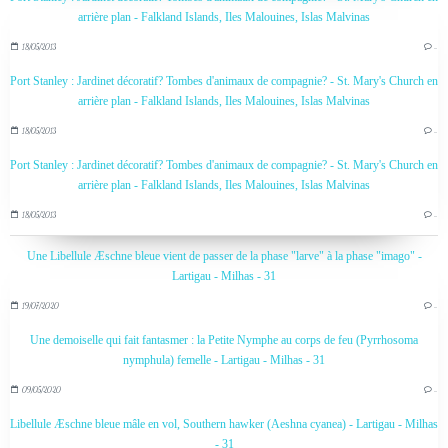
arrière plan - Falkland Islands, Iles Malouines, Islas Malvinas
18/05/2013
…
Port Stanley : Jardinet décoratif? Tombes d'animaux de compagnie? - St. Mary's Church en
arrière plan - Falkland Islands, Iles Malouines, Islas Malvinas
18/05/2013
…
Port Stanley : Jardinet décoratif? Tombes d'animaux de compagnie? - St. Mary's Church en
arrière plan - Falkland Islands, Iles Malouines, Islas Malvinas
18/05/2013
…
Une Libellule Æschne bleue vient de passer de la phase "larve" à la phase "imago" -
Lartigau - Milhas - 31
19/07/2020
…
Une demoiselle qui fait fantasmer : la Petite Nymphe au corps de feu (Pyrrhosoma
nymphula) femelle - Lartigau - Milhas - 31
09/05/2020
…
Libellule Æschne bleue mâle en vol, Southern hawker (Aeshna cyanea) - Lartigau - Milhas
- 31