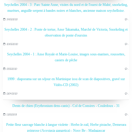
Seychelles 2004 - 3 : Parc Sainte Anne, visites du nord et de l'ouest de Mahé, snorkeling,
murènes, anguille serpent à bandes noires et blanches, ancienne maison seychelloise.
24/05/2020
…
Seychelles 2004 - 2 : Ponte de tortue, Anse Takamaka, Marché de Victoria, Snorkeling et
observation de ponte d'oursins
20/05/2020
…
Seychelles 2004 - 1 : Anse Royale et Marie-Louise, images sous-marines, roussettes,
casiers de pêche
17/05/2020
…
1999 : diaporama sur un séjour en Martinique issu de scan de diapositives, gravé sur
Vidéo-CD (2002)
13/04/2020
…
Dents de chien (Erythronium dens-canis) - Col de Consires - Couledoux - 31
12/05/2018
…
Petite fleur sauvage blanche à langue violette : Herbe-le-rail, Herbe pistache, Demerara
primrose (Asystasia gangetica) - Nosy Be - Madagascar