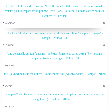
11/11/2019 : le départ ! Direction Nosy Be pour 1h30 de bateau rapide, puis 3/4 h de
voiture pour l'aéroport, avion pour St Denis, Paris, Toulouse, 1h30 de voiture pour les
Pyrénées. 34 h en tout
27/02/2020
…
Une Libellule Æschne bleue vient de passer de la phase "larve" à la phase "imago" -
Lartigau - Milhas - 31
19/07/2020
…
Une demoiselle qui fait fantasmer : la Petite Nymphe au corps de feu (Pyrrhosoma
nymphula) femelle - Lartigau - Milhas - 31
09/05/2020
…
Libellule Æschne bleue mâle en vol, Southern hawker (Aeshna cyanea) - Lartigau - Milhas
- 31
01/10/2019
…
Couple (?) de libellules Sympétrum rouge sang ou Sympétrum sanguin (Sympetrum
sanguineum) - Lartigau - Milhas - 31
01/10/2019
…