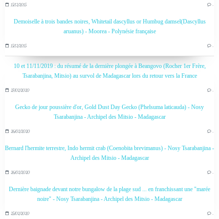
15/12/2015
…
Demoiselle à trois bandes noires, Whitetail dascyllus or Humbug damsel(Dascyllus
aruanus) - Moorea - Polynésie française
15/12/2015
…
10 et 11/11/2019 : du résumé de la dernière plongée à Beangovo (Rocher 1er Frère,
Tsarabanjina, Mitsio) au survol de Madagascar lors du retour vers la France
27/02/2020
…
Gecko de jour poussière d'or, Gold Dust Day Gecko (Phelsuma laticauda) - Nosy
Tsarabanjina - Archipel des Mitsio - Madagascar
26/02/2020
…
Bernard l'hermite terrestre, Indo hermit crab (Coenobita brevimanus) - Nosy Tsarabanjina -
Archipel des Mitsio - Madagascar
26/02/2020
…
Dernière baignade devant notre bungalow de la plage sud ... en franchissant une "marée
noire" - Nosy Tsarabanjina - Archipel des Mitsio - Madagascar
25/02/2020
…