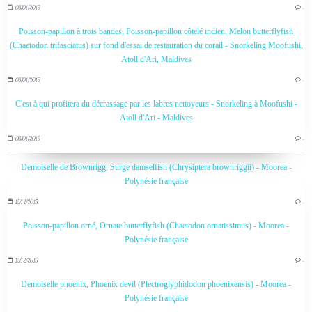
03/01/2019
…
Poisson-papillon à trois bandes, Poisson-papillon côtelé indien, Melon butterflyfish
(Chaetodon trifasciatus) sur fond d'essai de restauration du corail - Snorkeling Moofushi,
Atoll d'Ari, Maldives
03/01/2019
…
C'est à qui profitera du décrassage par les labres nettoyeurs - Snorkeling à Moofushi -
Atoll d'Ari - Maldives
03/01/2019
…
Demoiselle de Brownrigg, Surge damselfish (Chrysiptera brownriggii) - Moorea -
Polynésie française
15/12/2015
…
Poisson-papillon orné, Ornate butterflyfish (Chaetodon ornatissimus) - Moorea -
Polynésie française
15/12/2015
…
Demoiselle phoenix, Phoenix devil (Plectroglyphidodon phoenixensis) - Moorea -
Polynésie française