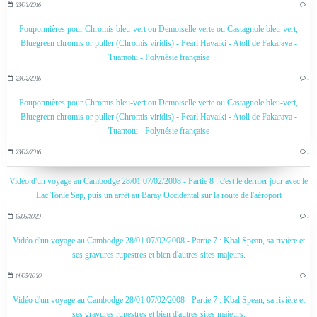
23/02/2016
…
Pouponnières pour Chromis bleu-vert ou Demoiselle verte ou Castagnole bleu-vert,
Bluegreen chromis or puller (Chromis viridis) - Pearl Havaiki - Atoll de Fakarava -
Tuamotu - Polynésie française
23/02/2016
…
Pouponnières pour Chromis bleu-vert ou Demoiselle verte ou Castagnole bleu-vert,
Bluegreen chromis or puller (Chromis viridis) - Pearl Havaiki - Atoll de Fakarava -
Tuamotu - Polynésie française
23/02/2016
…
Vidéo d'un voyage au Cambodge 28/01 07/02/2008 - Partie 8 : c'est le dernier jour avec le
Lac Tonle Sap, puis un arrêt au Baray Occidental sur la route de l'aéroport
15/05/2020
…
Vidéo d'un voyage au Cambodge 28/01 07/02/2008 - Partie 7 : Kbal Spean, sa rivière et
ses gravures rupestres et bien d'autres sites majeurs.
14/05/2020
…
Vidéo d'un voyage au Cambodge 28/01 07/02/2008 - Partie 7 : Kbal Spean, sa rivière et
ses gravures rupestres et bien d'autres sites majeurs.