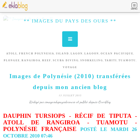
MENU
** IMAGES DU PAYS DES OURS **
,
,
,
,
,
,
ATOLL
FRENCH POLYNESIA
ISLAND
LAGON
LAGOON
OCEAN PACIFIQUE
,
,
,
,
,
,
,
PLONGEE
RANGIROA
REEF
SCUBA DIVING
SNORKELING
TAHITI
TUAMOTU
VOYAGE
Images de Polynésie (2010) transférées
depuis mon ancien blog
13 JUILLET 2015
Rédigé par imagesdupaysdesours et publié depuis Overblog
DAUPHIN TURSIOPS - RÉCIF DE TIPUTA -
ATOLL DE RANGIROA - TUAMOTU -
POLYNÉSIE FRANÇAISE
POSTÉ LE MARDI 26
OCTOBRE 2010 07:46