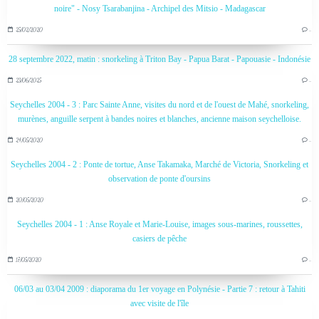
noire" - Nosy Tsarabanjina - Archipel des Mitsio - Madagascar
25/02/2020
…
28 septembre 2022, matin : snorkeling à Triton Bay - Papua Barat - Papouasie - Indonésie
23/06/2025
…
Seychelles 2004 - 3 : Parc Sainte Anne, visites du nord et de l'ouest de Mahé, snorkeling,
murènes, anguille serpent à bandes noires et blanches, ancienne maison seychelloise.
24/05/2020
…
Seychelles 2004 - 2 : Ponte de tortue, Anse Takamaka, Marché de Victoria, Snorkeling et
observation de ponte d'oursins
20/05/2020
…
Seychelles 2004 - 1 : Anse Royale et Marie-Louise, images sous-marines, roussettes,
casiers de pêche
17/05/2020
…
06/03 au 03/04 2009 : diaporama du 1er voyage en Polynésie - Partie 7 : retour à Tahiti
avec visite de l'île