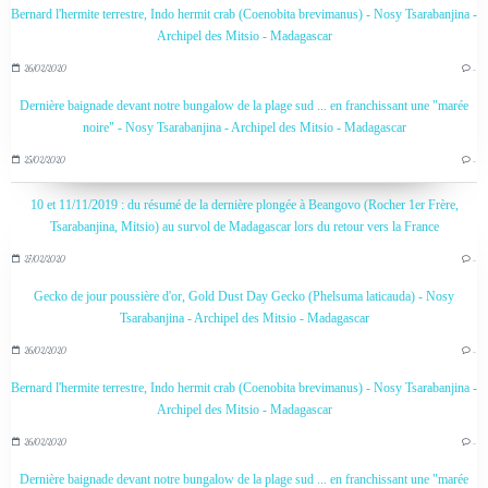
Bernard l'hermite terrestre, Indo hermit crab (Coenobita brevimanus) - Nosy Tsarabanjina -
Archipel des Mitsio - Madagascar
26/02/2020
…
Dernière baignade devant notre bungalow de la plage sud ... en franchissant une "marée
noire" - Nosy Tsarabanjina - Archipel des Mitsio - Madagascar
25/02/2020
…
10 et 11/11/2019 : du résumé de la dernière plongée à Beangovo (Rocher 1er Frère,
Tsarabanjina, Mitsio) au survol de Madagascar lors du retour vers la France
27/02/2020
…
Gecko de jour poussière d'or, Gold Dust Day Gecko (Phelsuma laticauda) - Nosy
Tsarabanjina - Archipel des Mitsio - Madagascar
26/02/2020
…
Bernard l'hermite terrestre, Indo hermit crab (Coenobita brevimanus) - Nosy Tsarabanjina -
Archipel des Mitsio - Madagascar
26/02/2020
…
Dernière baignade devant notre bungalow de la plage sud ... en franchissant une "marée