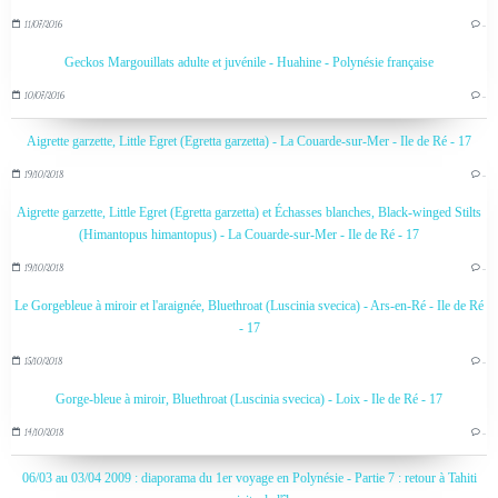
11/07/2016
…
Geckos Margouillats adulte et juvénile - Huahine - Polynésie française
10/07/2016
…
Aigrette garzette, Little Egret (Egretta garzetta) - La Couarde-sur-Mer - Ile de Ré - 17
19/10/2018
…
Aigrette garzette, Little Egret (Egretta garzetta) et Échasses blanches, Black-winged Stilts
(Himantopus himantopus) - La Couarde-sur-Mer - Ile de Ré - 17
19/10/2018
…
Le Gorgebleue à miroir et l'araignée, Bluethroat (Luscinia svecica) - Ars-en-Ré - Ile de Ré
- 17
15/10/2018
…
Gorge-bleue à miroir, Bluethroat (Luscinia svecica) - Loix - Ile de Ré - 17
14/10/2018
…
06/03 au 03/04 2009 : diaporama du 1er voyage en Polynésie - Partie 7 : retour à Tahiti