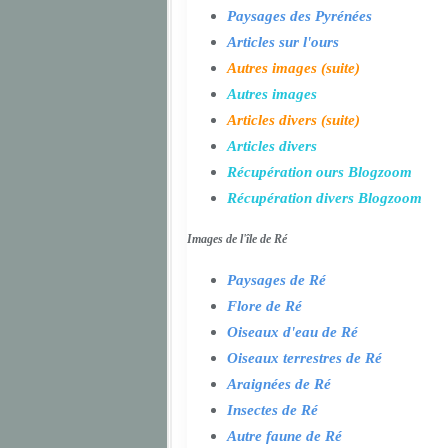
Paysages des Pyrénées
Articles sur l'ours
Autres images (suite)
Autres images
Articles divers (suite)
Articles divers
Récupération ours Blogzoom
Récupération divers Blogzoom
Images de l'île de Ré
Paysages de Ré
Flore de Ré
Oiseaux d'eau de Ré
Oiseaux terrestres de Ré
Araignées de Ré
Insectes de Ré
Autre faune de Ré