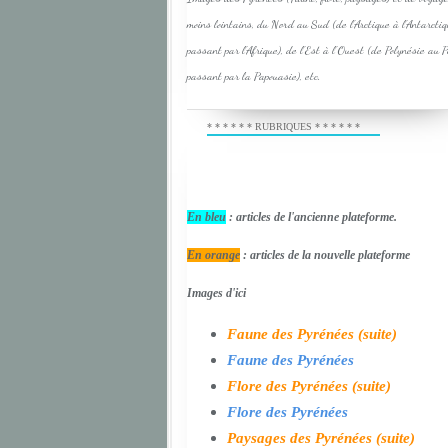
moins lointains, du Nord au Sud (de l'Arctique à l'Antarcti
passant par l'Afrique), de l'Est à l'Ouest (de Polynésie au 
passant par la Papouasie), etc.
* * * * * * RUBRIQUES * * * * * *
En bleu
: articles de l'ancienne plateforme.
En orange
: articles de la nouvelle plateforme
Images d'ici
Faune des Pyrénées (suite)
Faune des Pyrénées
Flore des Pyrénées (suite)
Flore des Pyrénées
Paysages des Pyrénées (suite)