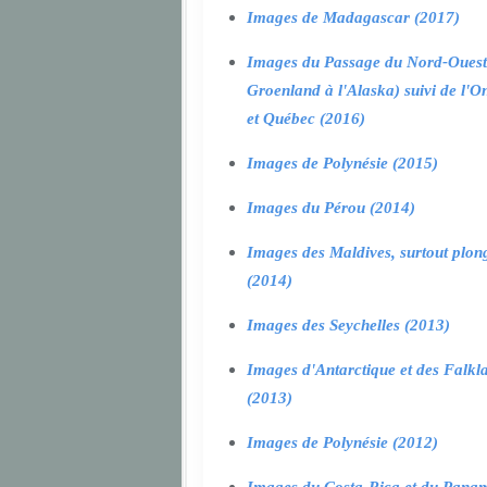
Images de Madagascar (2017)
Images du Passage du Nord-Ouest
Groenland à l'Alaska) suivi de l'O
et Québec (2016)
Images de Polynésie (2015)
Images du Pérou (2014)
Images des Maldives, surtout plon
(2014)
Images des Seychelles (2013)
Images d'Antarctique et des Falkl
(2013)
Images de Polynésie (2012)