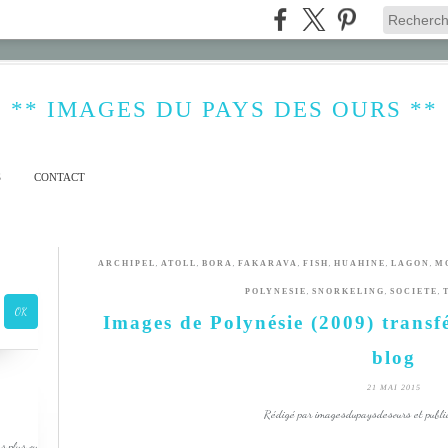
** IMAGES DU PAYS DES OURS **
S
CONTACT
,
,
,
,
,
,
,
ARCHIPEL
ATOLL
BORA
FAKARAVA
FISH
HUAHINE
LAGON
M
,
,
,
POLYNESIE
SNORKELING
SOCIETE
Images de Polynésie (2009) transf
blog
21 MAI 2015
Rédigé par imagesdupaysdesours et publi
s plus ou