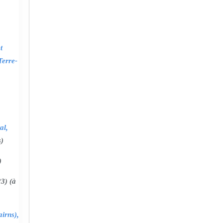
t
Terre-
al,
s)
)
3) (à
irns),