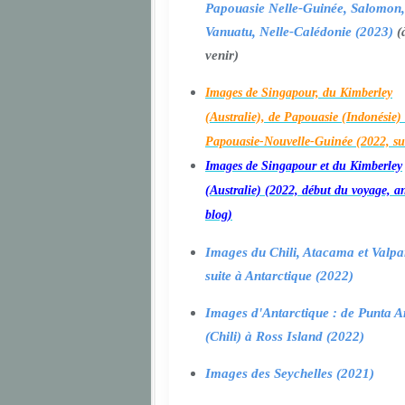
Papouasie Nelle-Guinée, Salomon,
Vanuatu, Nelle-Calédonie (2023)
(
venir)
Images de Singapour, du Kimberley
(Australie), de Papouasie (Indonésie) 
Papouasie-Nouvelle-Guinée (2022, su
Images de Singapour et du Kimberley
(Australie) (2022, début du voyage, a
blog)
Images du Chili, Atacama et Valpa
suite à Antarctique (2022)
Images d'Antarctique : de Punta A
(Chili) à Ross Island (2022)
Images des Seychelles (2021)