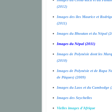
Images du Costa-Rica et du Pana
(2012)
Images des îles Maurice et Rodrig
(2011)
Images du Bhoutan et du Népal (2
Images du Népal (2011)
Images de Polynésie dont les Marq
(2010)
Images de Polynésie et de Rapa Nui
de Pâques) (2009)
Images du Laos et du Cambodge (
Images des Seychelles
Vielles images d'Afrique