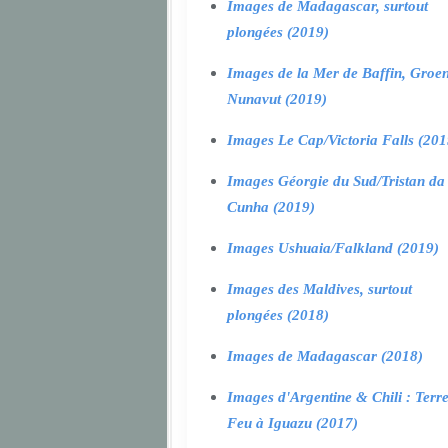
Images de Madagascar, surtout
plongées (2019)
Images de la Mer de Baffin, Groen
Nunavut (2019)
Images Le Cap/Victoria Falls (201
Images Géorgie du Sud/Tristan da
Cunha (2019)
Images Ushuaia/Falkland (2019)
Images des Maldives, surtout
plongées (2018)
Images de Madagascar (2018)
Images d'Argentine & Chili : Terr
Feu à Iguazu (2017)