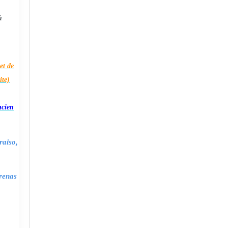
à
et de
ite)
ncien
raiso,
renas