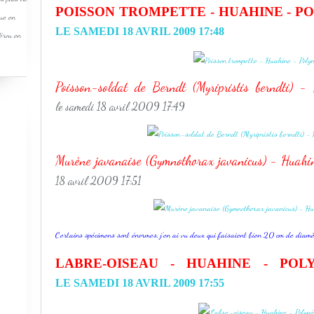
POISSON TROMPETTE - HUAHINE - P
que en
LE SAMEDI 18 AVRIL 2009 17:48
Pérou en
Poisson-soldat de Berndt (Myripristis berndti) 
le samedi 18 avril 2009 17:49
Murène javanaise (Gymnothorax javanicus) - Huahin
18 avril 2009 17:51
Certains spécimens sont énormes, j'en ai vu deux qui faisaient bien 20 cm de diamè
LABRE-OISEAU - HUAHINE - POL
LE SAMEDI 18 AVRIL 2009 17:55