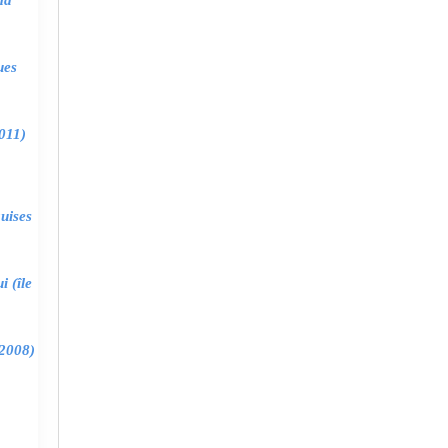
ma
ues
011)
uises
 (île
2008)