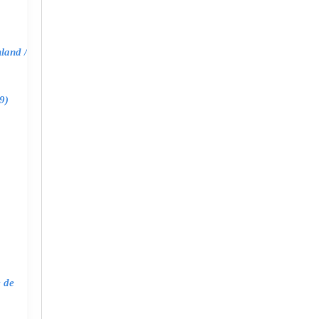
land /
9)
e de