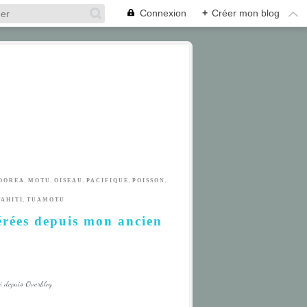
Connexion
+
Créer mon blog
,
,
,
,
,
OOREA
MOTU
OISEAU
PACIFIQUE
POISSON
,
TAHITI
TUAMOTU
érées depuis mon ancien
é depuis Overblog