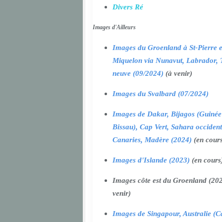
Divers Ré
Images d'Ailleurs
Images du Groenland à St-Pierre e
Miquelon via Nunavut, Labrador, 
neuve (09/2024)
(à venir)
Images du Svalbard (07/2024)
Images de Dakar, Bijagos (Guinée
Bissau), Cap Vert, Sahara occident
Canaries, Madère (2024)
(en cour
Images d'Islande (2023)
(en cours
Images côte est du Groenland (202
venir)
Images de Singapour, Australie (Ca