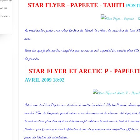
STAR FLYER - PAPEETE - TAHITI
POSTÉ
que en
Pérou en
Au petit matin, juste sous notre fenêtre de l'hôtel, le voilier de croisière de luxe 
mois.
Bien sûr que je plaisante, n'empêche que ce navire est superbe! En arrière plan l'îl
de journée.
STAR FLYER ET ARCTIC P - PAPEETE
AVRIL 2009 18:02
Autre vue du Star Flyer avec, derrière un autre "monstre": l'Arctic P, ancien brise-
monde), 87m de longueur quand même, avec des annexes de chaque côté équipées d
le pont arrière, plus des espèces d'énormes jet-ski sur le pont avant, tout à l'aven
Packer. Tom Cruise y a ses habitudes, à savoir y amener ses conquêtes (Kidman, H
potes de l'église de scientologie.