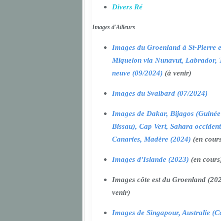
Divers Ré
Images d'Ailleurs
Images du Groenland à St-Pierre e
Miquelon via Nunavut, Labrador, 
neuve (09/2024)
(à venir)
Images du Svalbard (07/2024)
Images de Dakar, Bijagos (Guinée
Bissau), Cap Vert, Sahara occident
Canaries, Madère (2024)
(en cour
Images d'Islande (2023)
(en cours
Images côte est du Groenland (202
venir)
Images de Singapour, Australie (Ca