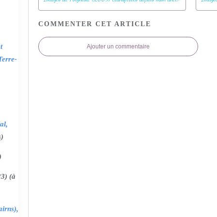
COMMENTER CET ARTICLE
t
Ajouter un commentaire
Terre-
al,
s)
)
3) (à
irns),