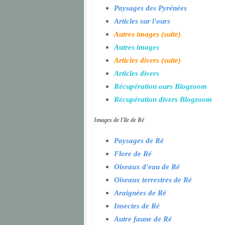
Paysages des Pyrénées
Articles sur l'ours
Autres images (suite)
Autres images
Articles divers (suite)
Articles divers
Récupération ours Blogzoom
Récupération divers Blogzoom
Images de l'île de Ré
Paysages de Ré
Flore de Ré
Oiseaux d'eau de Ré
Oiseaux terrestres de Ré
Araignées de Ré
Insectes de Ré
Autre faune de Ré