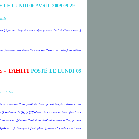
 LE LUNDI 06 AVRIL 2009 09:29
Star Flyer sur lequel nous embarquerons tout à l'heure pour 1
e de Moorea pour laquelle nous partirons (en avion) en milieu
 - TAHITI
POSTÉ LE LUNDI 06
glace, reconverti en yacht de luxe (parmi les plus luxueux au
e 3 moteurs de 300 CV pièce, plus un autre hors-bord sur
ant en somme. Il appartient à un richissime australien, James
olmes ...). Pourquoi? Tout bête: Cruise et Packer sont des