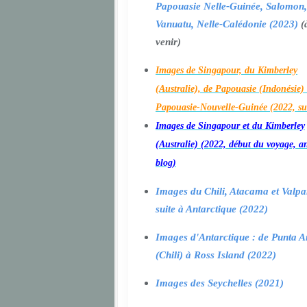
Papouasie Nelle-Guinée, Salomon,
Vanuatu, Nelle-Calédonie (2023)
(
venir)
Images de Singapour, du Kimberley
(Australie), de Papouasie (Indonésie) 
Papouasie-Nouvelle-Guinée (2022, su
Images de Singapour et du Kimberley
(Australie) (2022, début du voyage, a
blog)
Images du Chili, Atacama et Valpa
suite à Antarctique (2022)
Images d'Antarctique : de Punta A
(Chili) à Ross Island (2022)
Images des Seychelles (2021)