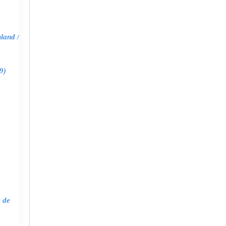
land /
9)
e de