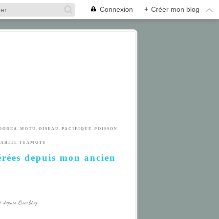
Connexion
+
Créer mon blog
,
,
,
,
,
OOREA
MOTU
OISEAU
PACIFIQUE
POISSON
,
TAHITI
TUAMOTU
érées depuis mon ancien
é depuis Overblog