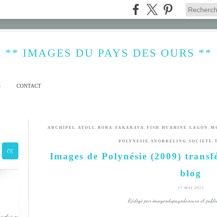
** IMAGES DU PAYS DES OURS **
S
CONTACT
,
,
,
,
,
,
,
ARCHIPEL
ATOLL
BORA
FAKARAVA
FISH
HUAHINE
LAGON
M
,
,
,
POLYNESIE
SNORKELING
SOCIETE
Images de Polynésie (2009) transf
blog
17 MAI 2015
Rédigé par imagesdupaysdesours et publi
s plus ou