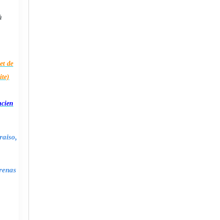
à
et de
ite)
ncien
raiso,
renas