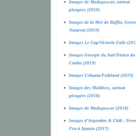
Images de Madagascar, surtout
plongées (2019)
Images de la Mer de Baffin, Groen
Nunavut (2019)
Images Le Cap/Victoria Falls (201
Images Géorgie du Sud/Tristan da
Cunha (2019)
Images Ushuaia/Falkland (2019)
Images des Maldives, surtout
plongées (2018)
Images de Madagascar (2018)
Images d'Argentine & Chili : Terr
Feu à Iguazu (2017)