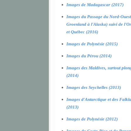
Images de Madagascar (2017)
Images du Passage du Nord-Ouest
Groenland à l'Alaska) suivi de l'O
et Québec (2016)
Images de Polynésie (2015)
Images du Pérou (2014)
Images des Maldives, surtout plon
(2014)
Images des Seychelles (2013)
Images d'Antarctique et des Falkl
(2013)
Images de Polynésie (2012)