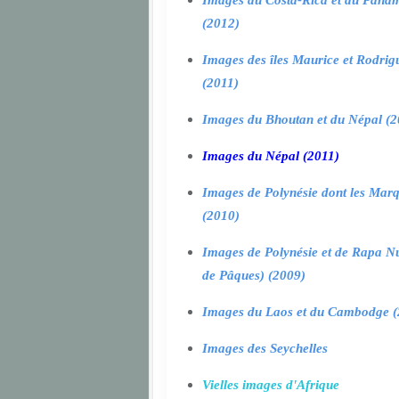
Images du Costa-Rica et du Pana
(2012)
Images des îles Maurice et Rodrig
(2011)
Images du Bhoutan et du Népal (2
Images du Népal (2011)
Images de Polynésie dont les Marq
(2010)
Images de Polynésie et de Rapa Nui
de Pâques) (2009)
Images du Laos et du Cambodge (
Images des Seychelles
Vielles images d'Afrique