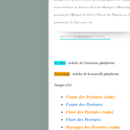
moins lointains, du Nord au Sud (de l'Arctique à l'Antarcti
passant par l'Afrique), de l'Est à l'Ouest (de Polynésie au 
passant par la Papouasie), etc.
* * * * * * RUBRIQUES * * * * * *
En bleu
: articles de l'ancienne plateforme.
En orange
: articles de la nouvelle plateforme
Images d'ici
Faune des Pyrénées (suite)
Faune des Pyrénées
Flore des Pyrénées (suite)
Flore des Pyrénées
Paysages des Pyrénées (suite)