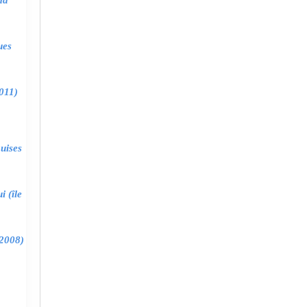
ma
ues
011)
uises
 (île
2008)