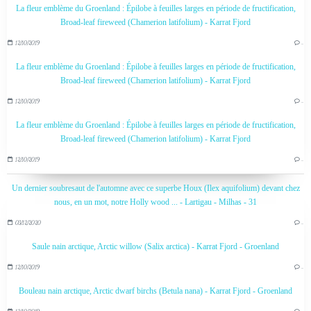
La fleur emblème du Groenland : Épilobe à feuilles larges en période de fructification,
Broad-leaf fireweed (Chamerion latifolium) - Karrat Fjord
12/10/2019
…
La fleur emblème du Groenland : Épilobe à feuilles larges en période de fructification,
Broad-leaf fireweed (Chamerion latifolium) - Karrat Fjord
12/10/2019
…
La fleur emblème du Groenland : Épilobe à feuilles larges en période de fructification,
Broad-leaf fireweed (Chamerion latifolium) - Karrat Fjord
12/10/2019
…
Un dernier soubresaut de l'automne avec ce superbe Houx (Ilex aquifolium) devant chez
nous, en un mot, notre Holly wood ... - Lartigau - Milhas - 31
03/12/2020
…
Saule nain arctique, Arctic willow (Salix arctica) - Karrat Fjord - Groenland
12/10/2019
…
Bouleau nain arctique, Arctic dwarf birchs (Betula nana) - Karrat Fjord - Groenland