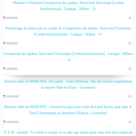
Madame et Monsieur Grimpereau des jardins, Short-toed Treecreepe (Certhia
brachydactyla) - Lartigau - Milhas - 31
31/05/2020
…
Nourrissage de jeunes par un couple de Grimpereaux des jardins, Short-toed Treecreepe
(Certhia brachydactyla) - Lartigau - Milhas - 31
31/05/2020
…
Grimpereau des jardins, Short-toed Treecreepe (Certhia brachydactyla) - Lartigau - Milhas
- 31
11/05/2020
…
Résumé vidéo du 09/08/2019, 1ère partie : visite d'Ilulissat, ville très colorée surplombant
la superbe Baie de Disko - Groenland
09/02/2020
…
Résumé vidéo du 08/08/2019 : l'Austral navigue pour sortir du Fjord Karrat, puis dans le
Fjord Uummannaq en direction d'Ilulissat - Groenland
05/02/2020
…
22 h 30 : terminé ! Le soleil se couche, il est plus que temps pour nous d'en faire autant car