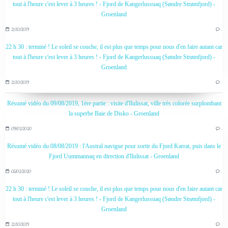
tout à l'heure c'est lever à 3 heures ! - Fjord de Kangerlussuaq (Søndre Strømfjord) -
Groenland
21/10/2019
…
22 h 30 : terminé ! Le soleil se couche, il est plus que temps pour nous d'en faire autant car
tout à l'heure c'est lever à 3 heures ! - Fjord de Kangerlussuaq (Søndre Strømfjord) -
Groenland
21/10/2019
…
Résumé vidéo du 09/08/2019, 1ère partie : visite d'Ilulissat, ville très colorée surplombant
la superbe Baie de Disko - Groenland
09/02/2020
…
Résumé vidéo du 08/08/2019 : l'Austral navigue pour sortir du Fjord Karrat, puis dans le
Fjord Uummannaq en direction d'Ilulissat - Groenland
05/02/2020
…
22 h 30 : terminé ! Le soleil se couche, il est plus que temps pour nous d'en faire autant car
tout à l'heure c'est lever à 3 heures ! - Fjord de Kangerlussuaq (Søndre Strømfjord) -
Groenland
21/10/2019
…