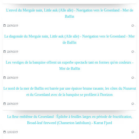
L'envol du Mergule nain, Little auk (Alle alle) - Navigation vers le Groenland - Mer de
Baffin
23/09/2019
…
La diagonale du Mergule nain, Little auk (Alle alle) - Navigation vers le Groenland - Mer
de Baffin
23/09/2019
…
Les vestiges de la banquise offrent un superbe spectacle tant en formes qu'en couleurs -
Mer de Baffin
23/09/2019
…
Le nord de la mer de Baffin est barrée par une épaisse brume rasante, les côtes du Nunavut
et du Groenland avec de la banquise se profilent à l'horizon
23/09/2019
…
La fleur emblème du Groenland : Épilobe à feuilles larges en période de fructification,
Broad-leaf fireweed (Chamerion latifolium) - Karrat Fjord
12/10/2019
…