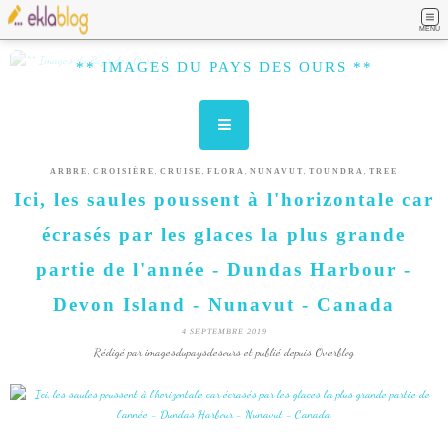
MENU
** IMAGES DU PAYS DES OURS **
,
,
,
,
,
,
ARBRE
CROISIÈRE
CRUISE
FLORA
NUNAVUT
TOUNDRA
TREE
Ici, les saules poussent à l'horizontale car
écrasés par les glaces la plus grande
partie de l'année - Dundas Harbour -
Devon Island - Nunavut - Canada
4 SEPTEMBRE 2019
Rédigé par imagesdupaysdesours et publié depuis Overblog