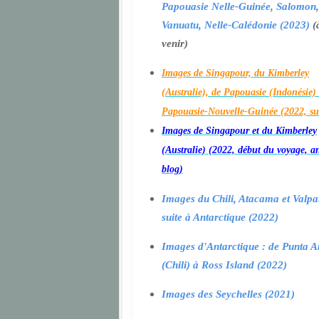
Papouasie Nelle-Guinée, Salomon,
Vanuatu, Nelle-Calédonie (2023)
(
venir)
Images de Singapour, du Kimberley
(Australie), de Papouasie (Indonésie) 
Papouasie-Nouvelle-Guinée (2022, su
Images de Singapour et du Kimberley
(Australie) (2022, début du voyage, a
blog)
Images du Chili, Atacama et Valpa
suite à Antarctique (2022)
Images d'Antarctique : de Punta A
(Chili) à Ross Island (2022)
Images des Seychelles (2021)