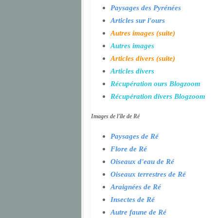
Paysages des Pyrénées
Articles sur l'ours
Autres images (suite)
Autres images
Articles divers (suite)
Articles divers
Récupération ours Blogzoom
Récupération divers Blogzoom
Images de l'île de Ré
Paysages de Ré
Flore de Ré
Oiseaux d'eau de Ré
Oiseaux terrestres de Ré
Araignées de Ré
Insectes de Ré
Autre faune de Ré