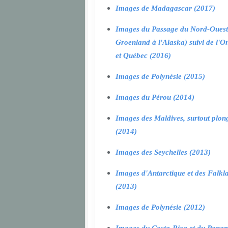
Images de Madagascar (2017)
Images du Passage du Nord-Ouest
Groenland à l'Alaska) suivi de l'O
et Québec (2016)
Images de Polynésie (2015)
Images du Pérou (2014)
Images des Maldives, surtout plon
(2014)
Images des Seychelles (2013)
Images d'Antarctique et des Falkl
(2013)
Images de Polynésie (2012)