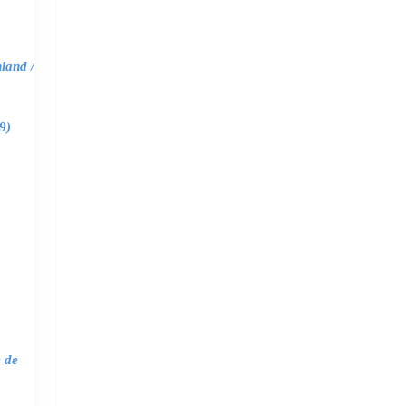
land /
9)
e de