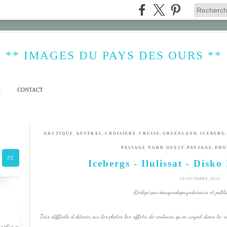
** IMAGES DU PAYS DES OURS **
S
CONTACT
,
,
,
,
,
ARCTIQUE
AUSTRAL
CROISIERE
CRUISE
GREENLAND
ICEBERG
,
,
PASSAGE NORD OUEST
PAYSAGE
PHO
Icebergs - Ilulissat - Disk
14 OCTOBRE 2016
Rédigé par imagesdupaysdesours et publi
Très difficile d'obtenir sur les photos les effets de couleurs qu'on voyait dans la
s plus ou