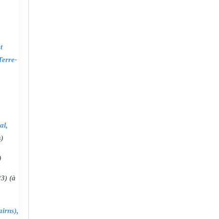
t
Terre-
al,
s)
)
3) (à
irns),