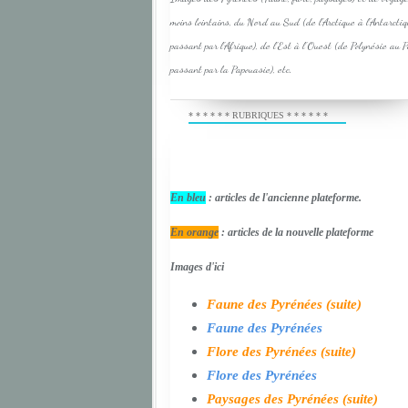
moins lointains, du Nord au Sud (de l'Arctique à l'Antarcti
passant par l'Afrique), de l'Est à l'Ouest (de Polynésie au 
passant par la Papouasie), etc.
* * * * * * RUBRIQUES * * * * * *
En bleu
: articles de l'ancienne plateforme.
En orange
: articles de la nouvelle plateforme
Images d'ici
Faune des Pyrénées (suite)
Faune des Pyrénées
Flore des Pyrénées (suite)
Flore des Pyrénées
Paysages des Pyrénées (suite)