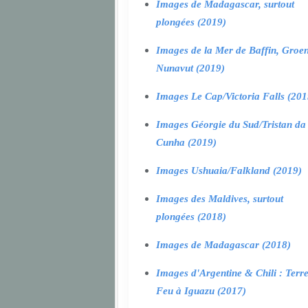
Images de Madagascar, surtout
plongées (2019)
Images de la Mer de Baffin, Groen
Nunavut (2019)
Images Le Cap/Victoria Falls (201
Images Géorgie du Sud/Tristan da
Cunha (2019)
Images Ushuaia/Falkland (2019)
Images des Maldives, surtout
plongées (2018)
Images de Madagascar (2018)
Images d'Argentine & Chili : Terr
Feu à Iguazu (2017)