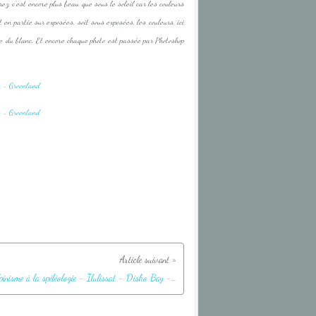
rez, c'est encore plus beau que sous le soleil car les couleurs
t en partie sur exposées, soit sous exposées, les couleurs, ici
age du blanc. Et encore chaque photo est passée par Photoshop
De l'alpinisme à la spéléologie - Ilulissat - Disko Bay - Groenland