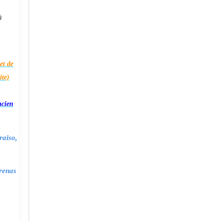
à
et de
ite)
ncien
raiso,
renas