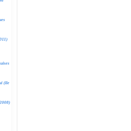
ma
ues
011)
uises
 (île
2008)