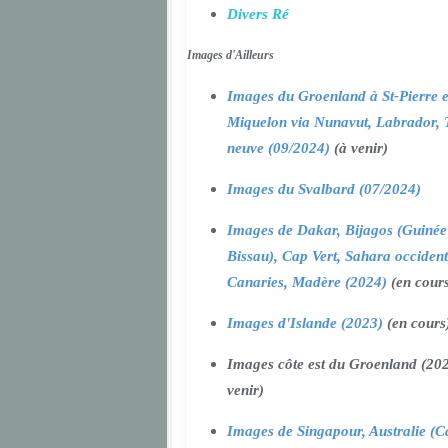
Divers Ré
Images d'Ailleurs
Images du Groenland à St-Pierre e
Miquelon via Nunavut, Labrador, 
neuve (09/2024)
(à venir)
Images du Svalbard (07/2024)
Images de Dakar, Bijagos (Guinée
Bissau), Cap Vert, Sahara occident
Canaries, Madère (2024)
(en cour
Images d'Islande (2023)
(en cours
Images côte est du Groenland (202
venir)
Images de Singapour, Australie (Ca