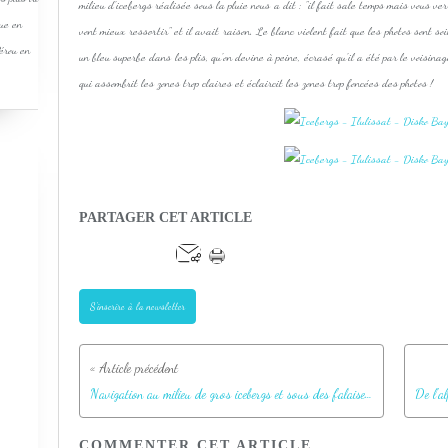
milieu d'icebergs réalisée sous la pluie nous a dit : "il fait sale temps mais vous ver
que en
vont mieux ressortir" et il avait raison. Le blanc violent fait que les photos sont soi
Pérou en
un bleu superbe dans les plis, qu'on devine à peine, écrasé qu'il a été par le voisin
qui assombrit les zones trop claires et éclaircit les zones trop foncées des photos !
PARTAGER CET ARTICLE
S'inscrire à la newsletter
Navigation au milieu de gros icebergs et sous des falaises glacées impressionnantes - Ilulissat - Disko Bay - Groenland
COMMENTER CET ARTICLE