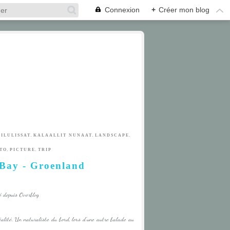
Connexion
+
Créer mon blog
,
,
,
,
ILULISSAT
KALAALLIT NUNAAT
LANDSCAPE
,
,
TO
PICTURE
TRIP
o Bay - Groenland
é depuis Overblog
 réalité. Un naturaliste du bord, lors d'une autre balade au