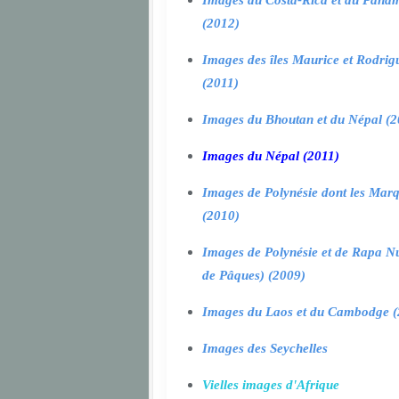
Images du Costa-Rica et du Pana
(2012)
Images des îles Maurice et Rodrig
(2011)
Images du Bhoutan et du Népal (2
Images du Népal (2011)
Images de Polynésie dont les Marq
(2010)
Images de Polynésie et de Rapa Nui
de Pâques) (2009)
Images du Laos et du Cambodge (
Images des Seychelles
Vielles images d'Afrique