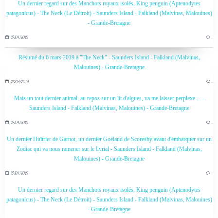
Un dernier regard sur des Manchots royaux isolés, King penguin (Aptenodytes
patagonicus) - The Neck (Le Détroit) - Saunders Island - Falkland (Malvinas, Malouines)
- Grande-Bretagne
27/04/2019
…
Résumé du 6 mars 2019 à "The Neck" - Saunders Island - Falkland (Malvinas,
Malouines) - Grande-Bretagne
28/04/2019
…
Mais un tout dernier animal, au repos sur un lit d'algues, va me laisser perplexe ... -
Saunders Island - Falkland (Malvinas, Malouines) - Grande-Bretagne
27/04/2019
…
Un dernier Huîtrier de Garnot, un dernier Goéland de Scoresby avant d'embarquer sur un
Zodiac qui va nous ramener sur le Lyrial - Saunders Island - Falkland (Malvinas,
Malouines) - Grande-Bretagne
27/04/2019
…
Un dernier regard sur des Manchots royaux isolés, King penguin (Aptenodytes
patagonicus) - The Neck (Le Détroit) - Saunders Island - Falkland (Malvinas, Malouines)
- Grande-Bretagne