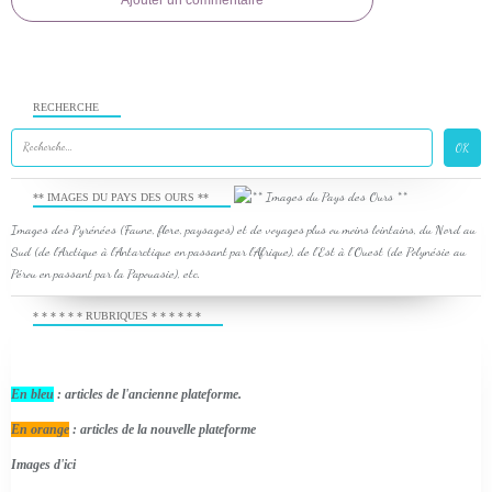
Ajouter un commentaire
RECHERCHE
** IMAGES DU PAYS DES OURS **
Images des Pyrénées (Faune, flore, paysages) et de voyages plus ou moins lointains, du Nord au
Sud (de l'Arctique à l'Antarctique en passant par l'Afrique), de l'Est à l'Ouest (de Polynésie au
Pérou en passant par la Papouasie), etc.
* * * * * * RUBRIQUES * * * * * *
En bleu
: articles de l'ancienne plateforme.
En orange
: articles de la nouvelle plateforme
Images d'ici