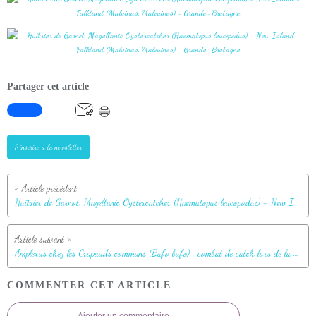
Partager cet article
S'inscrire à la newsletter
Huîtrier de Garnot, Magellanic Oystercatcher (Haematopus leucopodus) - New Island - Falkland (Malvinas, Malouines) - Grande-Bretagne
Amplexus chez les Crapauds communs (Bufo bufo) : combat de catch lors de la saison des amours - Lartigau - Milhas - 31
COMMENTER CET ARTICLE