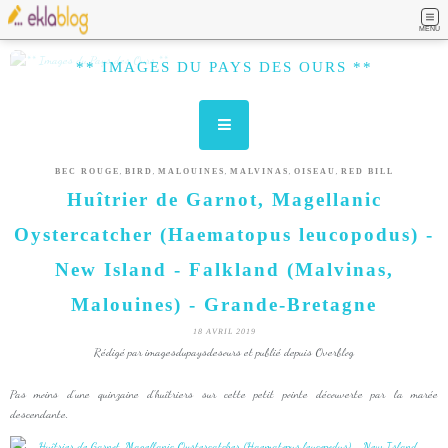
MENU
** IMAGES DU PAYS DES OURS **
,
,
,
,
,
BEC ROUGE
BIRD
MALOUINES
MALVINAS
OISEAU
RED BILL
Huîtrier de Garnot, Magellanic
Oystercatcher (Haematopus leucopodus) -
New Island - Falkland (Malvinas,
Malouines) - Grande-Bretagne
18 AVRIL 2019
Rédigé par imagesdupaysdesours et publié depuis Overblog
Pas moins d'une quinzaine d’huîtriers sur cette petit pointe découverte par la marée
descendante.