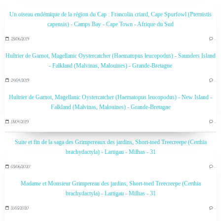
Un oiseau endémique de la région du Cap : Francolin criard, Cape Spurfowl (Pternistis
capensis) - Camps Bay - Cape Town - Afrique du Sud
28/06/2019
…
Huîtrier de Garnot, Magellanic Oystercatcher (Haematopus leucopodus) - Saunders Island
- Falkland (Malvinas, Malouines) - Grande-Bretagne
24/04/2019
…
Huîtrier de Garnot, Magellanic Oystercatcher (Haematopus leucopodus) - New Island -
Falkland (Malvinas, Malouines) - Grande-Bretagne
18/04/2019
…
Suite et fin de la saga des Grimpereaux des jardins, Short-toed Treecreepe (Certhia
brachydactyla) - Lartigau - Milhas - 31
03/06/2020
…
Madame et Monsieur Grimpereau des jardins, Short-toed Treecreepe (Certhia
brachydactyla) - Lartigau - Milhas - 31
31/05/2020
…