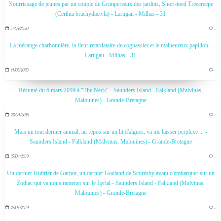
Nourrissage de jeunes par un couple de Grimpereaux des jardins, Short-toed Treecreepe
(Certhia brachydactyla) - Lartigau - Milhas - 31
31/05/2020
…
La mésange charbonnière, la fleur retardataire de cognassier et le malheureux papillon -
Lartigau - Milhas - 31
14/05/2020
…
Résumé du 6 mars 2019 à "The Neck" - Saunders Island - Falkland (Malvinas,
Malouines) - Grande-Bretagne
28/04/2019
…
Mais un tout dernier animal, au repos sur un lit d'algues, va me laisser perplexe ... -
Saunders Island - Falkland (Malvinas, Malouines) - Grande-Bretagne
27/04/2019
…
Un dernier Huîtrier de Garnot, un dernier Goéland de Scoresby avant d'embarquer sur un
Zodiac qui va nous ramener sur le Lyrial - Saunders Island - Falkland (Malvinas,
Malouines) - Grande-Bretagne
27/04/2019
…