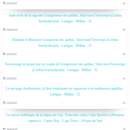
27/04/2019
…
Suite et fin de la saga des Grimpereaux des jardins, Short-toed Treecreepe (Certhia
brachydactyla) - Lartigau - Milhas - 31
03/06/2020
…
Madame et Monsieur Grimpereau des jardins, Short-toed Treecreepe (Certhia
brachydactyla) - Lartigau - Milhas - 31
31/05/2020
…
Nourrissage de jeunes par un couple de Grimpereaux des jardins, Short-toed Treecreepe
(Certhia brachydactyla) - Lartigau - Milhas - 31
31/05/2020
…
La mésange charbonnière, la fleur retardataire de cognassier et le malheureux papillon -
Lartigau - Milhas - 31
14/05/2020
…
Un oiseau endémique de la région du Cap : Francolin criard, Cape Spurfowl (Pternistis
capensis) - Camps Bay - Cape Town - Afrique du Sud
28/06/2019
…