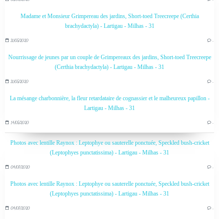
Madame et Monsieur Grimpereau des jardins, Short-toed Treecreepe (Certhia
brachydactyla) - Lartigau - Milhas - 31
31/05/2020
…
Nourrissage de jeunes par un couple de Grimpereaux des jardins, Short-toed Treecreepe
(Certhia brachydactyla) - Lartigau - Milhas - 31
31/05/2020
…
La mésange charbonnière, la fleur retardataire de cognassier et le malheureux papillon -
Lartigau - Milhas - 31
14/05/2020
…
Photos avec lentille Raynox : Leptophye ou sauterelle ponctuée, Speckled bush-cricket
(Leptophyes punctatissima) - Lartigau - Milhas - 31
04/07/2020
…
Photos avec lentille Raynox : Leptophye ou sauterelle ponctuée, Speckled bush-cricket
(Leptophyes punctatissima) - Lartigau - Milhas - 31
04/07/2020
…