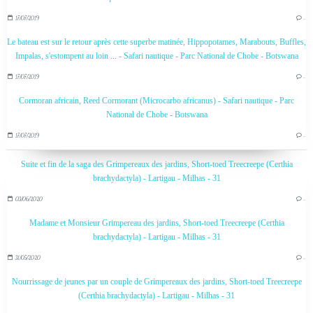
17/07/2019
…
Le bateau est sur le retour après cette superbe matinée, Hippopotames, Marabouts, Buffles,
Impalas, s'estompent au loin ... - Safari nautique - Parc National de Chobe - Botswana
17/07/2019
…
Cormoran africain, Reed Cormorant (Microcarbo africanus) - Safari nautique - Parc
National de Chobe - Botswana
17/07/2019
…
Suite et fin de la saga des Grimpereaux des jardins, Short-toed Treecreepe (Certhia
brachydactyla) - Lartigau - Milhas - 31
03/06/2020
…
Madame et Monsieur Grimpereau des jardins, Short-toed Treecreepe (Certhia
brachydactyla) - Lartigau - Milhas - 31
31/05/2020
…
Nourrissage de jeunes par un couple de Grimpereaux des jardins, Short-toed Treecreepe
(Certhia brachydactyla) - Lartigau - Milhas - 31