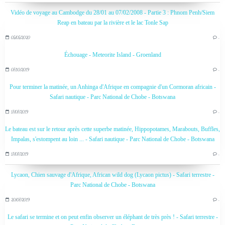
Vidéo de voyage au Cambodge du 28/01 au 07/02/2008 - Partie 3 : Phnom Penh/Siem
Reap en bateau par la rivière et le lac Tonle Sap
05/05/2020
…
Échouage - Meteorite Island - Groenland
07/10/2019
…
Pour terminer la matinée, un Anhinga d'Afrique en compagnie d'un Cormoran africain -
Safari nautique - Parc National de Chobe - Botswana
17/07/2019
…
Le bateau est sur le retour après cette superbe matinée, Hippopotames, Marabouts, Buffles,
Impalas, s'estompent au loin ... - Safari nautique - Parc National de Chobe - Botswana
17/07/2019
…
Lycaon, Chien sauvage d'Afrique, African wild dog (Lycaon pictus) - Safari terrestre -
Parc National de Chobe - Botswana
20/07/2019
…
Le safari se termine et on peut enfin observer un éléphant de très près ! - Safari terrestre -