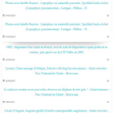
Photos avec lentille Raynox : Leptophye ou sauterelle ponctuée, Speckled bush-cricket
(Leptophyes punctatissima) - Lartigau - Milhas - 31
04/07/2020
…
Photos avec lentille Raynox : Leptophye ou sauterelle ponctuée, Speckled bush-cricket
(Leptophyes punctatissima) - Lartigau - Milhas - 31
04/07/2020
…
1992 : diaporama d'un safari au Kenya, issu de scan de diapositives ayant perdu de la
couleur, puis gravé sur un CD Vidéo en 2001
21/03/2020
…
Lycaon, Chien sauvage d'Afrique, African wild dog (Lycaon pictus) - Safari terrestre -
Parc National de Chobe - Botswana
20/07/2019
…
Le safari se termine et on peut enfin observer un éléphant de très près ! - Safari terrestre -
Parc National de Chobe - Botswana
19/07/2019
…
Girafe d'Angola, Angolan giraffe (Giraffa camelopardalis angolensis) - Safari terrestre -