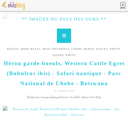
MENU
** IMAGES DU PAYS DES OURS **
,
,
,
,
,
,
,
,
,
BATEAU
BIRD
BLANC
BOAT
BOTSWANA
CHOBE
HERON
OISEAU
PHOTO
,
SAFARI
WHITE
Héron garde-boeufs, Western Cattle Egret
(Bubulcus ibis) - Safari nautique - Parc
National de Chobe - Botswana
17 JUILLET 2019
Rédigé par imagesdupaysdesours et publié depuis Overblog