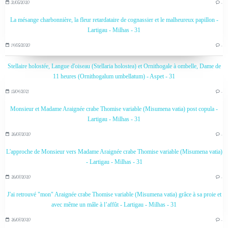
31/05/2020
…
La mésange charbonnière, la fleur retardataire de cognassier et le malheureux papillon -
Lartigau - Milhas - 31
14/05/2020
…
Stellaire holostée, Langue d'oiseau (Stellaria holostea) et Ornithogale à ombelle, Dame de
11 heures (Ornithogalum umbellatum) - Aspet - 31
13/04/2021
…
Monsieur et Madame Araignée crabe Thomise variable (Misumena vatia) post copula -
Lartigau - Milhas - 31
26/07/2020
…
L'approche de Monsieur vers Madame Araignée crabe Thomise variable (Misumena vatia)
- Lartigau - Milhas - 31
26/07/2020
…
J'ai retrouvé "mon" Araignée crabe Thomise variable (Misumena vatia) grâce à sa proie et
avec même un mâle à l’affût - Lartigau - Milhas - 31
26/07/2020
…