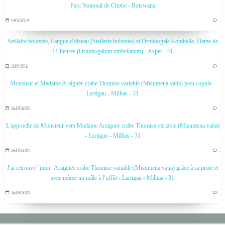
Parc National de Chobe - Botswana
19/07/2019
…
Stellaire holostée, Langue d'oiseau (Stellaria holostea) et Ornithogale à ombelle, Dame de
11 heures (Ornithogalum umbellatum) - Aspet - 31
13/04/2021
…
Monsieur et Madame Araignée crabe Thomise variable (Misumena vatia) post copula -
Lartigau - Milhas - 31
26/07/2020
…
L'approche de Monsieur vers Madame Araignée crabe Thomise variable (Misumena vatia)
- Lartigau - Milhas - 31
26/07/2020
…
J'ai retrouvé "mon" Araignée crabe Thomise variable (Misumena vatia) grâce à sa proie et
avec même un mâle à l’affût - Lartigau - Milhas - 31
26/07/2020
…