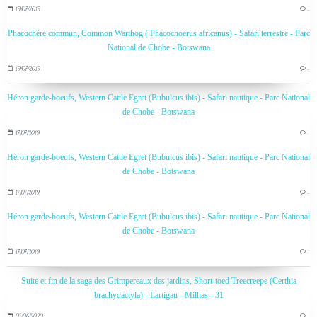
19/07/2019
…
Phacochère commun, Common Warthog ( Phacochoerus africanus) - Safari terrestre - Parc
National de Chobe - Botswana
19/07/2019
…
Héron garde-boeufs, Western Cattle Egret (Bubulcus ibis) - Safari nautique - Parc National
de Chobe - Botswana
17/07/2019
…
Héron garde-boeufs, Western Cattle Egret (Bubulcus ibis) - Safari nautique - Parc National
de Chobe - Botswana
17/07/2019
…
Héron garde-boeufs, Western Cattle Egret (Bubulcus ibis) - Safari nautique - Parc National
de Chobe - Botswana
17/07/2019
…
Suite et fin de la saga des Grimpereaux des jardins, Short-toed Treecreepe (Certhia
brachydactyla) - Lartigau - Milhas - 31
03/06/2020
…