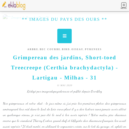
MENU
** IMAGES DU PAYS DES OURS **
,
,
,
,
ARBRE
BEC COURBE
BIRD
OISEAU
PYRENEES
Grimpereau des jardins, Short-toed
Treecreepe (Certhia brachydactyla) -
Lartigau - Milhas - 31
11 MAI 2020
Rédigé par imagesdupaysdesours et publié depuis Overblog
Nos grimpereaux et notre chat : le jour même où j'ai pris les premières photos des grimpereaux
aménageant leur nid dans le bout de bois creux placé il y a des lustres sans jamais avoir attiré
un quelconque oiseau, je n'ai pas été le seul à les avoir repérés ! Notre matou, pire chasseur
encore que le viandard Thierry Costes, grand chef et lobbyiste des chasseurs français, les avait
aussi repérés ! Il était monté, en utilisant le cognassier voisin, sur le toit du garage, et, aplati en