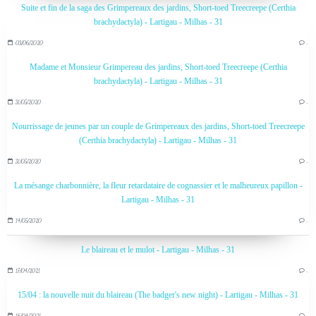
Suite et fin de la saga des Grimpereaux des jardins, Short-toed Treecreepe (Certhia
brachydactyla) - Lartigau - Milhas - 31
03/06/2020
…
Madame et Monsieur Grimpereau des jardins, Short-toed Treecreepe (Certhia
brachydactyla) - Lartigau - Milhas - 31
31/05/2020
…
Nourrissage de jeunes par un couple de Grimpereaux des jardins, Short-toed Treecreepe
(Certhia brachydactyla) - Lartigau - Milhas - 31
31/05/2020
…
La mésange charbonnière, la fleur retardataire de cognassier et le malheureux papillon -
Lartigau - Milhas - 31
14/05/2020
…
Le blaireau et le mulot - Lartigau - Milhas - 31
17/04/2021
…
15/04 : la nouvelle nuit du blaireau (The badger's new night) - Lartigau - Milhas - 31
16/04/2021
…