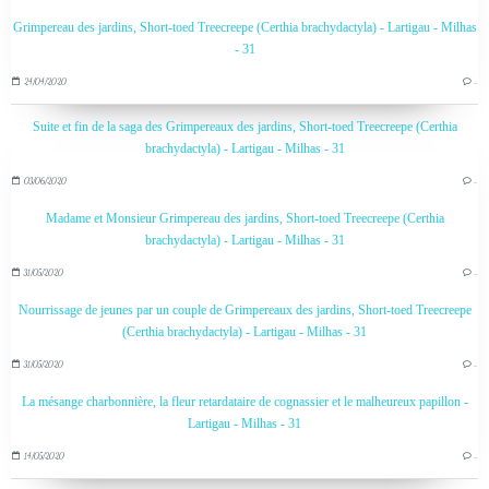
Grimpereau des jardins, Short-toed Treecreepe (Certhia brachydactyla) - Lartigau - Milhas
- 31
24/04/2020
…
Suite et fin de la saga des Grimpereaux des jardins, Short-toed Treecreepe (Certhia
brachydactyla) - Lartigau - Milhas - 31
03/06/2020
…
Madame et Monsieur Grimpereau des jardins, Short-toed Treecreepe (Certhia
brachydactyla) - Lartigau - Milhas - 31
31/05/2020
…
Nourrissage de jeunes par un couple de Grimpereaux des jardins, Short-toed Treecreepe
(Certhia brachydactyla) - Lartigau - Milhas - 31
31/05/2020
…
La mésange charbonnière, la fleur retardataire de cognassier et le malheureux papillon -
Lartigau - Milhas - 31
14/05/2020
…