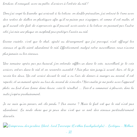
bordure, il essayait, avec sa patte, d'arriver à l'entrée du nid !
Donc j'ai coupé la branche qui arrivait à la toiture, en double précaution, j'ai entouré le tronc avec
des restes de dalles en plastiques afin qu'il ne puisse pas s’agripper, et comme il est malin, et
qu'il aurait vite fait de s'apercevoir qu'il pouvait avoir accès à la toiture en passant par l'autre
côté, j'ai mis une plaque en surplomb pour protéger l'accès au nid.
Grosse crainte, c'est que le chat, ajouté au dérangement que j'ai provoqué, n'ait effrayé les
oiseaux et qu'ils aient abandonné le nid. Effectivement, malgré notre surveillance, nous n'avons
plus jamais vu les oiseaux.
Une semaine après, par pur hasard, j'en entends siffler un dans le coin, surveillant, je le vois
arriver, entrer dans le nid et en ressortir aussitôt ! Puis plus rien jusqu'à avant-hier, et là je
revois les deux. Un est arrivé devant le nid, a eu l'air de donner à manger au second, il est
reparti, et un moment après au tour du second de s'envoler ! Hier matin je me poste avec l'appareil
photo, au bout d'une bonne demi-heure, voici le résultat ... Puis il a commencé à pleuvoir, donc la
suite j'espère prochainement.
Je ne sais qu'en penser, ont-ils pondu ? Pas encore ? Mais le fait est que le nid n'est pas
abandonné. La seule chose que je peux dire c'est que ce sont des oiseaux particulièrement
discrets.