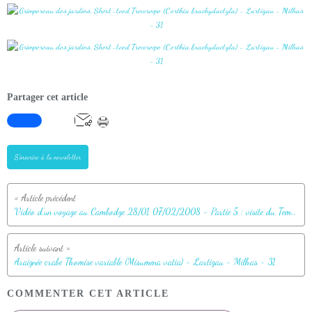
Partager cet article
S'inscrire à la newsletter
Vidéo d'un voyage au Cambodge 28/01 07/02/2008 - Partie 5 : visite du Temple Angkor Vat puis observation du coucher de soleil depuis le Mont Phnom Bakhend
Araignée crabe Thomise variable (Misumena vatia) - Lartigau - Milhas - 31
COMMENTER CET ARTICLE