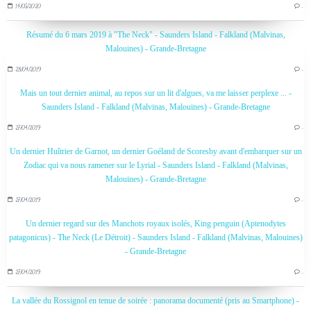
14/05/2020
…
Résumé du 6 mars 2019 à "The Neck" - Saunders Island - Falkland (Malvinas,
Malouines) - Grande-Bretagne
28/04/2019
…
Mais un tout dernier animal, au repos sur un lit d'algues, va me laisser perplexe ... -
Saunders Island - Falkland (Malvinas, Malouines) - Grande-Bretagne
27/04/2019
…
Un dernier Huîtrier de Garnot, un dernier Goéland de Scoresby avant d'embarquer sur un
Zodiac qui va nous ramener sur le Lyrial - Saunders Island - Falkland (Malvinas,
Malouines) - Grande-Bretagne
27/04/2019
…
Un dernier regard sur des Manchots royaux isolés, King penguin (Aptenodytes
patagonicus) - The Neck (Le Détroit) - Saunders Island - Falkland (Malvinas, Malouines)
- Grande-Bretagne
27/04/2019
…
La vallée du Rossignol en tenue de soirée : panorama documenté (pris au Smartphone) -