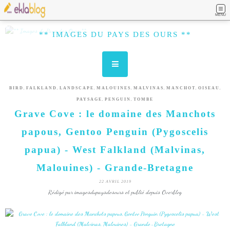
MENU
** IMAGES DU PAYS DES OURS **
,
,
,
,
,
,
,
BIRD
FALKLAND
LANDSCAPE
MALOUINES
MALVINAS
MANCHOT
OISEAU
,
,
PAYSAGE
PENGUIN
TOMBE
Grave Cove : le domaine des Manchots
papous, Gentoo Penguin (Pygoscelis
papua) - West Falkland (Malvinas,
Malouines) - Grande-Bretagne
22 AVRIL 2019
Rédigé par imagesdupaysdesours et publié depuis Overblog