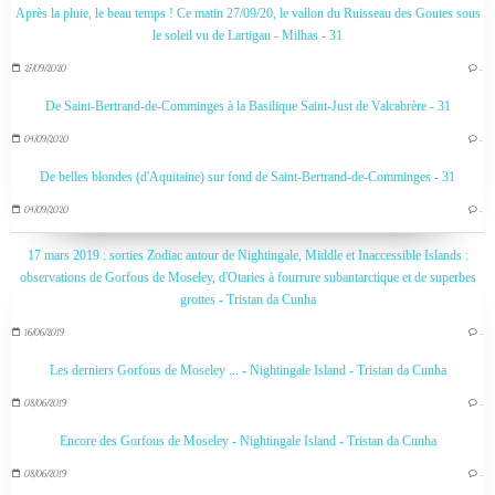
Après la pluie, le beau temps ! Ce matin 27/09/20, le vallon du Ruisseau des Goutes sous
le soleil vu de Lartigau - Milhas - 31
27/09/2020
…
De Saint-Bertrand-de-Comminges à la Basilique Saint-Just de Valcabrère - 31
04/09/2020
…
De belles blondes (d'Aquitaine) sur fond de Saint-Bertrand-de-Comminges - 31
04/09/2020
…
17 mars 2019 : sorties Zodiac autour de Nightingale, Middle et Inaccessible Islands :
observations de Gorfous de Moseley, d'Otaries à fourrure subantarctique et de superbes
grottes - Tristan da Cunha
16/06/2019
…
Les derniers Gorfous de Moseley ... - Nightingale Island - Tristan da Cunha
08/06/2019
…
Encore des Gorfous de Moseley - Nightingale Island - Tristan da Cunha
08/06/2019
…