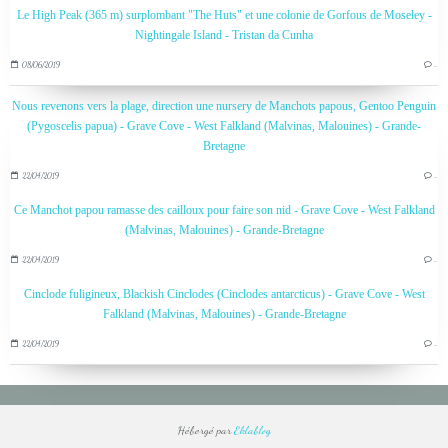
Le High Peak (365 m) surplombant "The Huts" et une colonie de Gorfous de Moseley -
Nightingale Island - Tristan da Cunha
08/06/2019
…
Nous revenons vers la plage, direction une nursery de Manchots papous, Gentoo Penguin
(Pygoscelis papua) - Grave Cove - West Falkland (Malvinas, Malouines) - Grande-
Bretagne
22/04/2019
…
Ce Manchot papou ramasse des cailloux pour faire son nid - Grave Cove - West Falkland
(Malvinas, Malouines) - Grande-Bretagne
22/04/2019
…
Cinclode fuligineux, Blackish Cinclodes (Cinclodes antarcticus) - Grave Cove - West
Falkland (Malvinas, Malouines) - Grande-Bretagne
22/04/2019
…
Hébergé par
Eklablog