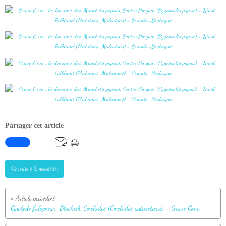
Partager cet article
S'inscrire à la newsletter
Cinclode fuligineux, Blackish Cinclodes (Cinclodes antarcticus) - Grave Cove - West Falkland (Malvinas, Malouines) - Grande-Bretagne