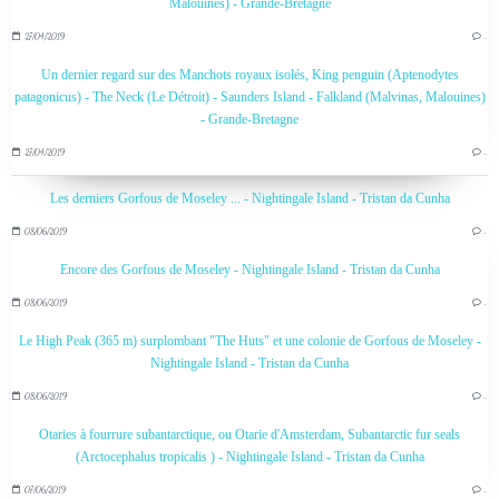
Malouines) - Grande-Bretagne
27/04/2019
…
Un dernier regard sur des Manchots royaux isolés, King penguin (Aptenodytes
patagonicus) - The Neck (Le Détroit) - Saunders Island - Falkland (Malvinas, Malouines)
- Grande-Bretagne
27/04/2019
…
Les derniers Gorfous de Moseley ... - Nightingale Island - Tristan da Cunha
08/06/2019
…
Encore des Gorfous de Moseley - Nightingale Island - Tristan da Cunha
08/06/2019
…
Le High Peak (365 m) surplombant "The Huts" et une colonie de Gorfous de Moseley -
Nightingale Island - Tristan da Cunha
08/06/2019
…
Otaries à fourrure subantarctique, ou Otarie d'Amsterdam, Subantarctic fur seals
(Arctocephalus tropicalis ) - Nightingale Island - Tristan da Cunha
07/06/2019
…