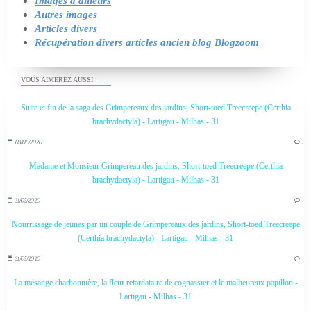
Images d'ailleurs
Autres images
Articles divers
Récupération divers articles ancien blog Blogzoom
VOUS AIMEREZ AUSSI :
Suite et fin de la saga des Grimpereaux des jardins, Short-toed Treecreepe (Certhia
brachydactyla) - Lartigau - Milhas - 31
03/06/2020
…
Madame et Monsieur Grimpereau des jardins, Short-toed Treecreepe (Certhia
brachydactyla) - Lartigau - Milhas - 31
31/05/2020
…
Nourrissage de jeunes par un couple de Grimpereaux des jardins, Short-toed Treecreepe
(Certhia brachydactyla) - Lartigau - Milhas - 31
31/05/2020
…
La mésange charbonnière, la fleur retardataire de cognassier et le malheureux papillon -
Lartigau - Milhas - 31