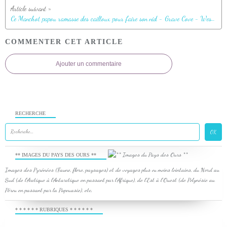
Ce Manchot papou ramasse des cailloux pour faire son nid - Grave Cove - West Falkland (Malvinas, Malouines) - Grande-Bretagne
COMMENTER CET ARTICLE
Ajouter un commentaire
RECHERCHE
** IMAGES DU PAYS DES OURS **
Images des Pyrénées (Faune, flore, paysages) et de voyages plus ou moins lointains, du Nord au
Sud (de l'Arctique à l'Antarctique en passant par l'Afrique), de l'Est à l'Ouest (de Polynésie au
Pérou en passant par la Papouasie), etc.
* * * * * * RUBRIQUES * * * * * *