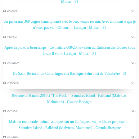
Milhas - 31
23/03/2021
…
Un panorama 360 degrés (smartphone) avec le beau temps revenu. Avec un incrusté que je
n'avais pas vu : Câlinou... - Lartigau - Milhas - 31
11/01/2021
…
Après la pluie, le beau temps ! Ce matin 27/09/20, le vallon du Ruisseau des Goutes sous
le soleil vu de Lartigau - Milhas - 31
27/09/2020
…
De Saint-Bertrand-de-Comminges à la Basilique Saint-Just de Valcabrère - 31
04/09/2020
…
Résumé du 6 mars 2019 à "The Neck" - Saunders Island - Falkland (Malvinas,
Malouines) - Grande-Bretagne
28/04/2019
…
Mais un tout dernier animal, au repos sur un lit d'algues, va me laisser perplexe ... -
Saunders Island - Falkland (Malvinas, Malouines) - Grande-Bretagne
27/04/2019
…