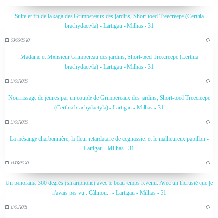
Suite et fin de la saga des Grimpereaux des jardins, Short-toed Treecreepe (Certhia
brachydactyla) - Lartigau - Milhas - 31
03/06/2020
…
Madame et Monsieur Grimpereau des jardins, Short-toed Treecreepe (Certhia
brachydactyla) - Lartigau - Milhas - 31
31/05/2020
…
Nourrissage de jeunes par un couple de Grimpereaux des jardins, Short-toed Treecreepe
(Certhia brachydactyla) - Lartigau - Milhas - 31
31/05/2020
…
La mésange charbonnière, la fleur retardataire de cognassier et le malheureux papillon -
Lartigau - Milhas - 31
14/05/2020
…
Un panorama 360 degrés (smartphone) avec le beau temps revenu. Avec un incrusté que je
n'avais pas vu : Câlinou... - Lartigau - Milhas - 31
11/01/2021
…