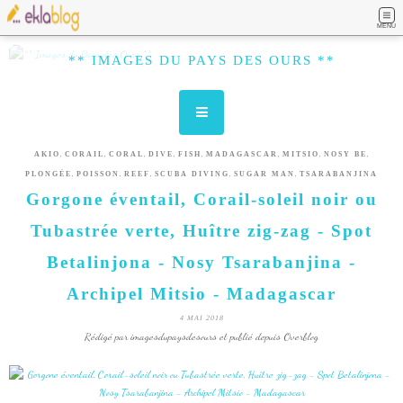
MENU
** IMAGES DU PAYS DES OURS **
,
,
,
,
,
,
,
,
AKIO
CORAIL
CORAL
DIVE
FISH
MADAGASCAR
MITSIO
NOSY BE
,
,
,
,
,
PLONGÉE
POISSON
REEF
SCUBA DIVING
SUGAR MAN
TSARABANJINA
Gorgone éventail, Corail-soleil noir ou
Tubastrée verte, Huître zig-zag - Spot
Betalinjona - Nosy Tsarabanjina -
Archipel Mitsio - Madagascar
4 MAI 2018
Rédigé par imagesdupaysdesours et publié depuis Overblog