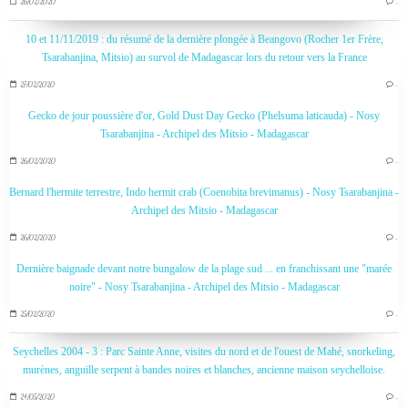
26/02/2020
…
10 et 11/11/2019 : du résumé de la dernière plongée à Beangovo (Rocher 1er Frère,
Tsarabanjina, Mitsio) au survol de Madagascar lors du retour vers la France
27/02/2020
…
Gecko de jour poussière d'or, Gold Dust Day Gecko (Phelsuma laticauda) - Nosy
Tsarabanjina - Archipel des Mitsio - Madagascar
26/02/2020
…
Bernard l'hermite terrestre, Indo hermit crab (Coenobita brevimanus) - Nosy Tsarabanjina -
Archipel des Mitsio - Madagascar
26/02/2020
…
Dernière baignade devant notre bungalow de la plage sud ... en franchissant une "marée
noire" - Nosy Tsarabanjina - Archipel des Mitsio - Madagascar
25/02/2020
…
Seychelles 2004 - 3 : Parc Sainte Anne, visites du nord et de l'ouest de Mahé, snorkeling,
murènes, anguille serpent à bandes noires et blanches, ancienne maison seychelloise.
24/05/2020
…