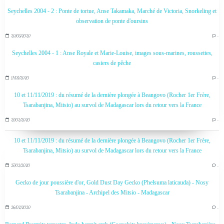
Seychelles 2004 - 2 : Ponte de tortue, Anse Takamaka, Marché de Victoria, Snorkeling et
observation de ponte d'oursins
20/05/2020
…
Seychelles 2004 - 1 : Anse Royale et Marie-Louise, images sous-marines, roussettes,
casiers de pêche
17/05/2020
…
10 et 11/11/2019 : du résumé de la dernière plongée à Beangovo (Rocher 1er Frère,
Tsarabanjina, Mitsio) au survol de Madagascar lors du retour vers la France
27/02/2020
…
10 et 11/11/2019 : du résumé de la dernière plongée à Beangovo (Rocher 1er Frère,
Tsarabanjina, Mitsio) au survol de Madagascar lors du retour vers la France
27/02/2020
…
Gecko de jour poussière d'or, Gold Dust Day Gecko (Phelsuma laticauda) - Nosy
Tsarabanjina - Archipel des Mitsio - Madagascar
26/02/2020
…