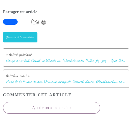
Partager cet article
S'inscrire à la newsletter
Gorgone éventail, Corail-soleil noir ou Tubastrée verte, Huître zig-zag - Spot Betalinjona - Nosy Tsarabanjina - Archipel Mitsio - Madagascar
Ponte de la limace de mer Danseuse espagnole, Spanish dancer (Hexabranchus sanguineus) - Spot Betalinjona - Nosy Tsarabanjina - Archipel Mitsio - Madagascar
COMMENTER CET ARTICLE
Ajouter un commentaire