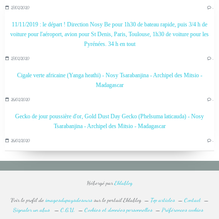
27/02/2020
…
11/11/2019 : le départ ! Direction Nosy Be pour 1h30 de bateau rapide, puis 3/4 h de
voiture pour l'aéroport, avion pour St Denis, Paris, Toulouse, 1h30 de voiture pour les
Pyrénées. 34 h en tout
27/02/2020
…
Cigale verte africaine (Yanga heathi) - Nosy Tsarabanjina - Archipel des Mitsio -
Madagascar
26/02/2020
…
Gecko de jour poussière d'or, Gold Dust Day Gecko (Phelsuma laticauda) - Nosy
Tsarabanjina - Archipel des Mitsio - Madagascar
26/02/2020
…
Hébergé par
Eklablog
Voir le profil de
imagesdupaysdesours
sur le portail Eklablog
Top articles
Contact
Signaler un abus
C.G.U.
Cookies et données personnelles
Préférences cookies