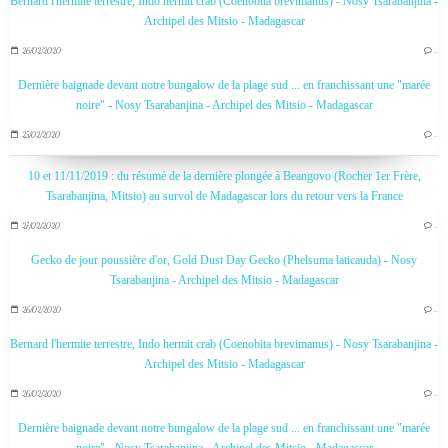
Bernard l'hermite terrestre, Indo hermit crab (Coenobita brevimanus) - Nosy Tsarabanjina -
Archipel des Mitsio - Madagascar
26/02/2020
…
Dernière baignade devant notre bungalow de la plage sud ... en franchissant une "marée
noire" - Nosy Tsarabanjina - Archipel des Mitsio - Madagascar
25/02/2020
…
10 et 11/11/2019 : du résumé de la dernière plongée à Beangovo (Rocher 1er Frère,
Tsarabanjina, Mitsio) au survol de Madagascar lors du retour vers la France
27/02/2020
…
Gecko de jour poussière d'or, Gold Dust Day Gecko (Phelsuma laticauda) - Nosy
Tsarabanjina - Archipel des Mitsio - Madagascar
26/02/2020
…
Bernard l'hermite terrestre, Indo hermit crab (Coenobita brevimanus) - Nosy Tsarabanjina -
Archipel des Mitsio - Madagascar
26/02/2020
…
Dernière baignade devant notre bungalow de la plage sud ... en franchissant une "marée