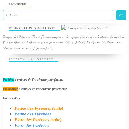
RECHERCHE
** IMAGES DU PAYS DES OURS **
Images des Pyrénées (Faune, flore, paysages) et de voyages plus ou moins lointains, du Nord au
Sud (de l'Arctique à l'Antarctique en passant par l'Afrique), de l'Est à l'Ouest (de Polynésie au
Pérou en passant par la Papouasie), etc.
* * * * * * RUBRIQUES * * * * * *
En bleu
: articles de l'ancienne plateforme.
En orange
: articles de la nouvelle plateforme
Images d'ici
Faune des Pyrénées (suite)
Faune des Pyrénées
Flore des Pyrénées (suite)
Flore des Pyrénées