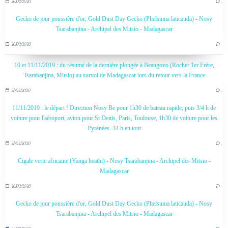
26/02/2020
…
Gecko de jour poussière d'or, Gold Dust Day Gecko (Phelsuma laticauda) - Nosy
Tsarabanjina - Archipel des Mitsio - Madagascar
26/02/2020
…
10 et 11/11/2019 : du résumé de la dernière plongée à Beangovo (Rocher 1er Frère,
Tsarabanjina, Mitsio) au survol de Madagascar lors du retour vers la France
27/02/2020
…
11/11/2019 : le départ ! Direction Nosy Be pour 1h30 de bateau rapide, puis 3/4 h de
voiture pour l'aéroport, avion pour St Denis, Paris, Toulouse, 1h30 de voiture pour les
Pyrénées. 34 h en tout
27/02/2020
…
Cigale verte africaine (Yanga heathi) - Nosy Tsarabanjina - Archipel des Mitsio -
Madagascar
26/02/2020
…
Gecko de jour poussière d'or, Gold Dust Day Gecko (Phelsuma laticauda) - Nosy
Tsarabanjina - Archipel des Mitsio - Madagascar