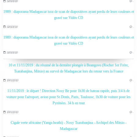
15/03/2020
…
1989 : diaporama Madagascar issu de scan de diapositives ayant perdu de leurs couleurs et
gravé sur Vidéo CD
15/03/2020
…
1989 : diaporama Madagascar issu de scan de diapositives ayant perdu de leurs couleurs et
gravé sur Vidéo CD
15/03/2020
…
10 et 11/11/2019 : du résumé de la dernière plongée à Beangovo (Rocher 1er Frère,
Tsarabanjina, Mitsio) au survol de Madagascar lors du retour vers la France
27/02/2020
…
11/11/2019 : le départ ! Direction Nosy Be pour 1h30 de bateau rapide, puis 3/4 h de
voiture pour l'aéroport, avion pour St Denis, Paris, Toulouse, 1h30 de voiture pour les
Pyrénées. 34 h en tout
27/02/2020
…
Cigale verte africaine (Yanga heathi) - Nosy Tsarabanjina - Archipel des Mitsio -
Madagascar