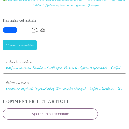
Partager cet article
S'inscrire à la newsletter
Gorfous sauteurs, Southern Rockhopper Penguin (Eudyptes chrysocome) - Coffin's Harbour - New Island - Falkland (Malouines, Malvinas) - Grande-Bretagne
Cormoran impérial, Imperial Shag (Leucocarbo atriceps) - Coffin's Harbour - New Island - Falkland (Malouines, Malvinas) - Grande-Bretagne
COMMENTER CET ARTICLE
Ajouter un commentaire