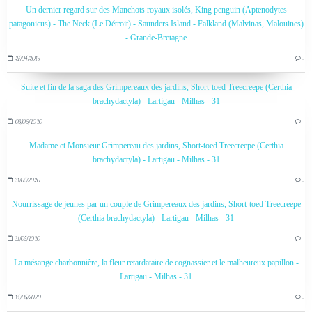
Un dernier regard sur des Manchots royaux isolés, King penguin (Aptenodytes
patagonicus) - The Neck (Le Détroit) - Saunders Island - Falkland (Malvinas, Malouines)
- Grande-Bretagne
27/04/2019
…
Suite et fin de la saga des Grimpereaux des jardins, Short-toed Treecreepe (Certhia
brachydactyla) - Lartigau - Milhas - 31
03/06/2020
…
Madame et Monsieur Grimpereau des jardins, Short-toed Treecreepe (Certhia
brachydactyla) - Lartigau - Milhas - 31
31/05/2020
…
Nourrissage de jeunes par un couple de Grimpereaux des jardins, Short-toed Treecreepe
(Certhia brachydactyla) - Lartigau - Milhas - 31
31/05/2020
…
La mésange charbonnière, la fleur retardataire de cognassier et le malheureux papillon -
Lartigau - Milhas - 31
14/05/2020
…