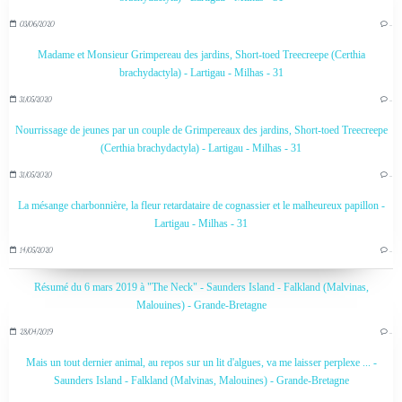
03/06/2020
…
Madame et Monsieur Grimpereau des jardins, Short-toed Treecreepe (Certhia
brachydactyla) - Lartigau - Milhas - 31
31/05/2020
…
Nourrissage de jeunes par un couple de Grimpereaux des jardins, Short-toed Treecreepe
(Certhia brachydactyla) - Lartigau - Milhas - 31
31/05/2020
…
La mésange charbonnière, la fleur retardataire de cognassier et le malheureux papillon -
Lartigau - Milhas - 31
14/05/2020
…
Résumé du 6 mars 2019 à "The Neck" - Saunders Island - Falkland (Malvinas,
Malouines) - Grande-Bretagne
28/04/2019
…
Mais un tout dernier animal, au repos sur un lit d'algues, va me laisser perplexe ... -
Saunders Island - Falkland (Malvinas, Malouines) - Grande-Bretagne