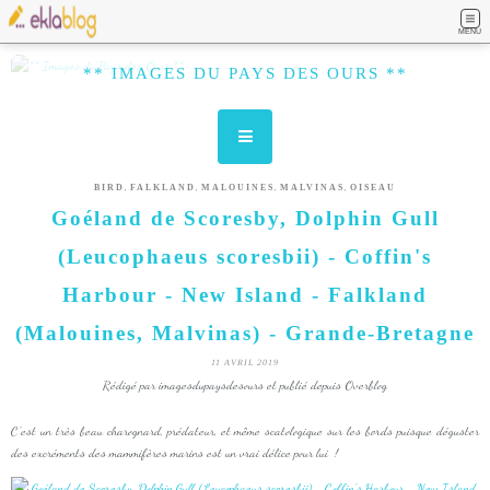
MENU
** IMAGES DU PAYS DES OURS **
,
,
,
,
BIRD
FALKLAND
MALOUINES
MALVINAS
OISEAU
Goéland de Scoresby, Dolphin Gull
(Leucophaeus scoresbii) - Coffin's
Harbour - New Island - Falkland
(Malouines, Malvinas) - Grande-Bretagne
11 AVRIL 2019
Rédigé par imagesdupaysdesours et publié depuis Overblog
C'est un très beau charognard, prédateur, et même scatologique sur les bords puisque déguster
des excréments des mammifères marins est un vrai délice pour lui !