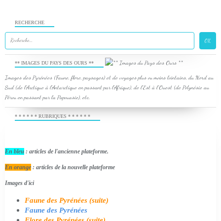
RECHERCHE
** IMAGES DU PAYS DES OURS **
Images des Pyrénées (Faune, flore, paysages) et de voyages plus ou moins lointains, du Nord au
Sud (de l'Arctique à l'Antarctique en passant par l'Afrique), de l'Est à l'Ouest (de Polynésie au
Pérou en passant par la Papouasie), etc.
* * * * * * RUBRIQUES * * * * * *
En bleu
: articles de l'ancienne plateforme.
En orange
: articles de la nouvelle plateforme
Images d'ici
Faune des Pyrénées (suite)
Faune des Pyrénées
Flore des Pyrénées (suite)