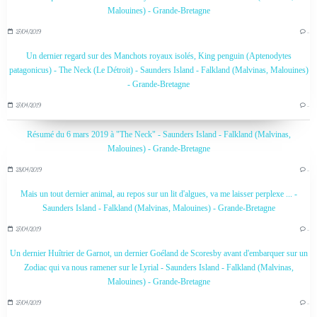
Malouines) - Grande-Bretagne
27/04/2019
…
Un dernier regard sur des Manchots royaux isolés, King penguin (Aptenodytes
patagonicus) - The Neck (Le Détroit) - Saunders Island - Falkland (Malvinas, Malouines)
- Grande-Bretagne
27/04/2019
…
Résumé du 6 mars 2019 à "The Neck" - Saunders Island - Falkland (Malvinas,
Malouines) - Grande-Bretagne
28/04/2019
…
Mais un tout dernier animal, au repos sur un lit d'algues, va me laisser perplexe ... -
Saunders Island - Falkland (Malvinas, Malouines) - Grande-Bretagne
27/04/2019
…
Un dernier Huîtrier de Garnot, un dernier Goéland de Scoresby avant d'embarquer sur un
Zodiac qui va nous ramener sur le Lyrial - Saunders Island - Falkland (Malvinas,
Malouines) - Grande-Bretagne
27/04/2019
…