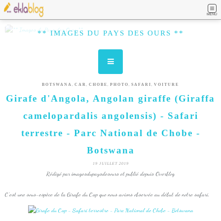
MENU
** IMAGES DU PAYS DES OURS **
,
,
,
,
,
BOTSWANA
CAR
CHOBE
PHOTO
SAFARI
VOITURE
Girafe d'Angola, Angolan giraffe (Giraffa
camelopardalis angolensis) - Safari
terrestre - Parc National de Chobe -
Botswana
19 JUILLET 2019
Rédigé par imagesdupaysdesours et publié depuis Overblog
C'est une sous-espèce de la Girafe du Cap que nous avions observée au début de notre safari.