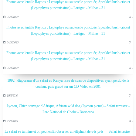
Photos avec lentille Raynox : Leptophye ou sauterelle ponctuée, Speckled bush-cricket
(Leptophyes punctatissima) - Lartigau - Milhas - 31
04/07/2020
…
Photos avec lentille Raynox : Leptophye ou sauterelle ponctuée, Speckled bush-cricket
(Leptophyes punctatissima) - Lartigau - Milhas - 31
04/07/2020
…
Photos avec lentille Raynox : Leptophye ou sauterelle ponctuée, Speckled bush-cricket
(Leptophyes punctatissima) - Lartigau - Milhas - 31
04/07/2020
…
1992 : diaporama d'un safari au Kenya, issu de scan de diapositives ayant perdu de la
couleur, puis gravé sur un CD Vidéo en 2001
21/03/2020
…
Lycaon, Chien sauvage d'Afrique, African wild dog (Lycaon pictus) - Safari terrestre -
Parc National de Chobe - Botswana
20/07/2019
…
Le safari se termine et on peut enfin observer un éléphant de très près ! - Safari terrestre -