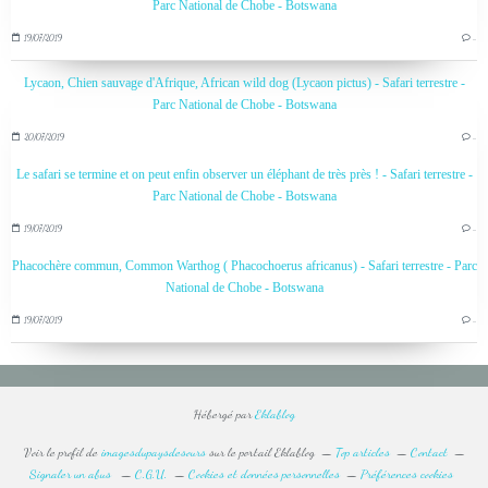
Parc National de Chobe - Botswana
19/07/2019
…
Lycaon, Chien sauvage d'Afrique, African wild dog (Lycaon pictus) - Safari terrestre -
Parc National de Chobe - Botswana
20/07/2019
…
Le safari se termine et on peut enfin observer un éléphant de très près ! - Safari terrestre -
Parc National de Chobe - Botswana
19/07/2019
…
Phacochère commun, Common Warthog ( Phacochoerus africanus) - Safari terrestre - Parc
National de Chobe - Botswana
19/07/2019
…
Hébergé par
Eklablog
Voir le profil de
imagesdupaysdesours
sur le portail Eklablog
Top articles
Contact
Signaler un abus
C.G.U.
Cookies et données personnelles
Préférences cookies