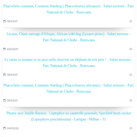
Phacochère commun, Common Warthog ( Phacochoerus africanus) - Safari terrestre - Parc
National de Chobe - Botswana
19/07/2019
…
Lycaon, Chien sauvage d'Afrique, African wild dog (Lycaon pictus) - Safari terrestre -
Parc National de Chobe - Botswana
20/07/2019
…
Le safari se termine et on peut enfin observer un éléphant de très près ! - Safari terrestre -
Parc National de Chobe - Botswana
19/07/2019
…
Phacochère commun, Common Warthog ( Phacochoerus africanus) - Safari terrestre - Parc
National de Chobe - Botswana
19/07/2019
…
Photos avec lentille Raynox : Leptophye ou sauterelle ponctuée, Speckled bush-cricket
(Leptophyes punctatissima) - Lartigau - Milhas - 31
04/07/2020
…