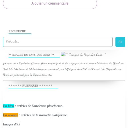
Ajouter un commentaire
RECHERCHE
** IMAGES DU PAYS DES OURS **
Images des Pyrénées (Faune, flore, paysages) et de voyages plus ou moins lointains, du Nord au
Sud (de l'Arctique à l'Antarctique en passant par l'Afrique), de l'Est à l'Ouest (de Polynésie au
Pérou en passant par la Papouasie), etc.
* * * * * * RUBRIQUES * * * * * *
En bleu
: articles de l'ancienne plateforme.
En orange
: articles de la nouvelle plateforme
Images d'ici