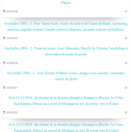
Pâques
26/04/2020
…
Seychelles 2004 - 3 : Parc Sainte Anne, visites du nord et de l'ouest de Mahé, snorkeling,
murènes, anguille serpent à bandes noires et blanches, ancienne maison seychelloise.
24/05/2020
…
Seychelles 2004 - 2 : Ponte de tortue, Anse Takamaka, Marché de Victoria, Snorkeling et
observation de ponte d'oursins
20/05/2020
…
Seychelles 2004 - 1 : Anse Royale et Marie-Louise, images sous-marines, roussettes,
casiers de pêche
17/05/2020
…
10 et 11/11/2019 : du résumé de la dernière plongée à Beangovo (Rocher 1er Frère,
Tsarabanjina, Mitsio) au survol de Madagascar lors du retour vers la France
27/02/2020
…
10 et 11/11/2019 : du résumé de la dernière plongée à Beangovo (Rocher 1er Frère,
Tsarabanjina, Mitsio) au survol de Madagascar lors du retour vers la France