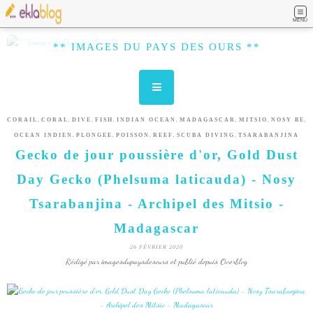
MENU
** IMAGES DU PAYS DES OURS **
,
,
,
,
,
,
,
,
CORAIL
CORAL
DIVE
FISH
INDIAN OCEAN
MADAGASCAR
MITSIO
NOSY BE
,
,
,
,
,
OCEAN INDIEN
PLONGEE
POISSON
REEF
SCUBA DIVING
TSARABANJINA
Gecko de jour poussière d'or, Gold Dust
Day Gecko (Phelsuma laticauda) - Nosy
Tsarabanjina - Archipel des Mitsio -
Madagascar
26 FÉVRIER 2020
Rédigé par imagesdupaysdesours et publié depuis Overblog