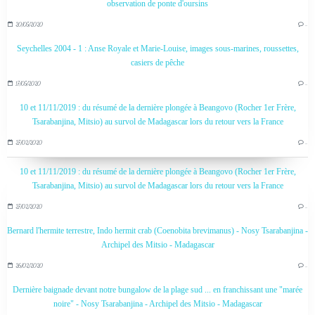
observation de ponte d'oursins
20/05/2020
…
Seychelles 2004 - 1 : Anse Royale et Marie-Louise, images sous-marines, roussettes,
casiers de pêche
17/05/2020
…
10 et 11/11/2019 : du résumé de la dernière plongée à Beangovo (Rocher 1er Frère,
Tsarabanjina, Mitsio) au survol de Madagascar lors du retour vers la France
27/02/2020
…
10 et 11/11/2019 : du résumé de la dernière plongée à Beangovo (Rocher 1er Frère,
Tsarabanjina, Mitsio) au survol de Madagascar lors du retour vers la France
27/02/2020
…
Bernard l'hermite terrestre, Indo hermit crab (Coenobita brevimanus) - Nosy Tsarabanjina -
Archipel des Mitsio - Madagascar
26/02/2020
…
Dernière baignade devant notre bungalow de la plage sud ... en franchissant une "marée
noire" - Nosy Tsarabanjina - Archipel des Mitsio - Madagascar