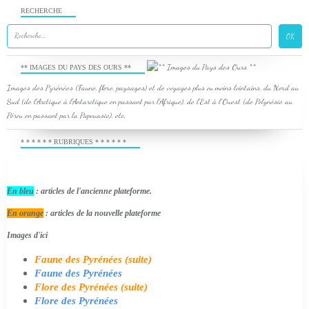
RECHERCHE
** IMAGES DU PAYS DES OURS **
Images des Pyrénées (Faune, flore, paysages) et de voyages plus ou moins lointains, du Nord au
Sud (de l'Arctique à l'Antarctique en passant par l'Afrique), de l'Est à l'Ouest (de Polynésie au
Pérou en passant par la Papouasie), etc.
* * * * * * RUBRIQUES * * * * * *
En bleu
: articles de l'ancienne plateforme.
En orange
: articles de la nouvelle plateforme
Images d'ici
Faune des Pyrénées (suite)
Faune des Pyrénées
Flore des Pyrénées (suite)
Flore des Pyrénées