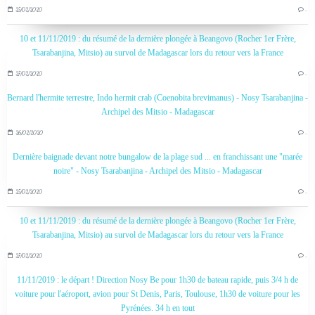
25/02/2020
…
10 et 11/11/2019 : du résumé de la dernière plongée à Beangovo (Rocher 1er Frère,
Tsarabanjina, Mitsio) au survol de Madagascar lors du retour vers la France
27/02/2020
…
Bernard l'hermite terrestre, Indo hermit crab (Coenobita brevimanus) - Nosy Tsarabanjina -
Archipel des Mitsio - Madagascar
26/02/2020
…
Dernière baignade devant notre bungalow de la plage sud ... en franchissant une "marée
noire" - Nosy Tsarabanjina - Archipel des Mitsio - Madagascar
25/02/2020
…
10 et 11/11/2019 : du résumé de la dernière plongée à Beangovo (Rocher 1er Frère,
Tsarabanjina, Mitsio) au survol de Madagascar lors du retour vers la France
27/02/2020
…
11/11/2019 : le départ ! Direction Nosy Be pour 1h30 de bateau rapide, puis 3/4 h de
voiture pour l'aéroport, avion pour St Denis, Paris, Toulouse, 1h30 de voiture pour les
Pyrénées. 34 h en tout