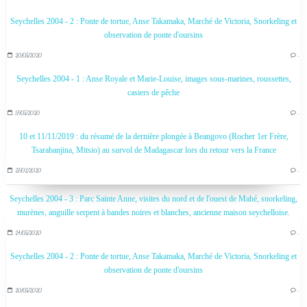
Seychelles 2004 - 2 : Ponte de tortue, Anse Takamaka, Marché de Victoria, Snorkeling et
observation de ponte d'oursins
20/05/2020
…
Seychelles 2004 - 1 : Anse Royale et Marie-Louise, images sous-marines, roussettes,
casiers de pêche
17/05/2020
…
10 et 11/11/2019 : du résumé de la dernière plongée à Beangovo (Rocher 1er Frère,
Tsarabanjina, Mitsio) au survol de Madagascar lors du retour vers la France
27/02/2020
…
Seychelles 2004 - 3 : Parc Sainte Anne, visites du nord et de l'ouest de Mahé, snorkeling,
murènes, anguille serpent à bandes noires et blanches, ancienne maison seychelloise.
24/05/2020
…
Seychelles 2004 - 2 : Ponte de tortue, Anse Takamaka, Marché de Victoria, Snorkeling et
observation de ponte d'oursins
20/05/2020
…