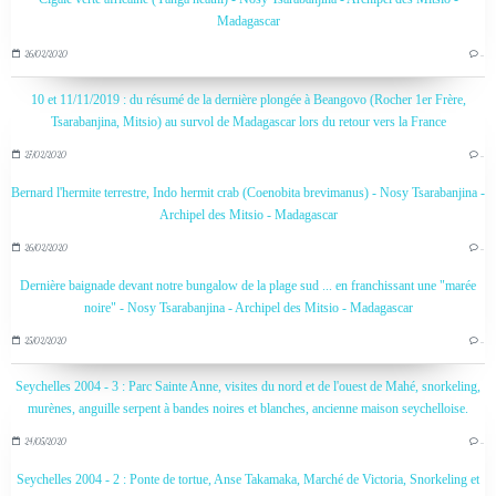
Madagascar
26/02/2020
…
10 et 11/11/2019 : du résumé de la dernière plongée à Beangovo (Rocher 1er Frère,
Tsarabanjina, Mitsio) au survol de Madagascar lors du retour vers la France
27/02/2020
…
Bernard l'hermite terrestre, Indo hermit crab (Coenobita brevimanus) - Nosy Tsarabanjina -
Archipel des Mitsio - Madagascar
26/02/2020
…
Dernière baignade devant notre bungalow de la plage sud ... en franchissant une "marée
noire" - Nosy Tsarabanjina - Archipel des Mitsio - Madagascar
25/02/2020
…
Seychelles 2004 - 3 : Parc Sainte Anne, visites du nord et de l'ouest de Mahé, snorkeling,
murènes, anguille serpent à bandes noires et blanches, ancienne maison seychelloise.
24/05/2020
…
Seychelles 2004 - 2 : Ponte de tortue, Anse Takamaka, Marché de Victoria, Snorkeling et