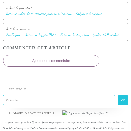
Résumé vidéo de la dernière journée à Maupiti - Polynésie française
La Bégum - Assouan, Egypte 1987 - Extrait de diaporama (vidéo CD) réalisé à partir de scan de diapositives
COMMENTER CET ARTICLE
Ajouter un commentaire
RECHERCHE
** IMAGES DU PAYS DES OURS **
Images des Pyrénées (Faune, flore, paysages) et de voyages plus ou moins lointains, du Nord au
Sud (de l'Arctique à l'Antarctique en passant par l'Afrique), de l'Est à l'Ouest (de Polynésie au