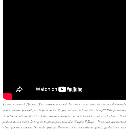
Dernière soirée à Maupiti. Nous sommes les seuls touristes sur ce motu, la saison est terminée
et les pensions ferment pour la fin d'année. La propriétaire de la pension "Maupiti Village" voisine
de notre pension le Kuriri, célèbre son anniversaire et nous sommes conviés à la fête ! Nous
partons donc à pieds, le long de la plage, pour rejoindre Maupiti Village... Nous nous apercevrons
alors que nous sommes les seuls "popa'a", étrangers, d'où une certaine gêne... Surtout que nous