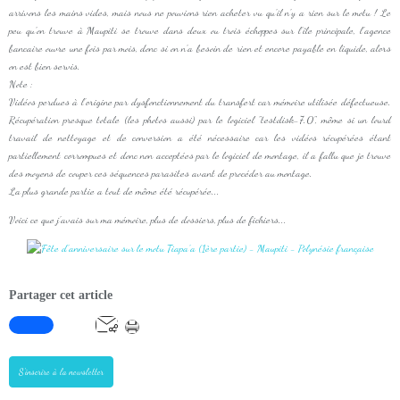
arrivons les mains vides, mais nous ne pouvions rien acheter vu qu'il n'y a rien sur le motu ! Le
peu qu'on trouve à Maupiti se trouve dans deux ou trois échoppes sur l'île principale, l'agence
bancaire ouvre une fois par mois, donc si on n'a besoin de rien et encore payable en liquide, alors
on est bien servis.
Note :
Vidéos perdues à l'origine par dysfonctionnement du transfert car mémoire utilisée défectueuse.
Récupération presque totale (les photos aussi) par le logiciel "testdisk-7.0", même si un lourd
travail de nettoyage et de conversion a été nécessaire car les vidéos récupérées étant
partiellement corrompues et donc non acceptées par le logiciel de montage, il a fallu que je trouve
des moyens de couper ces séquences parasites avant de procéder au montage.
La plus grande partie a tout de même été récupérée...
Voici ce que j'avais sur ma mémoire, plus de dossiers, plus de fichiers...
Partager cet article
S'inscrire à la newsletter