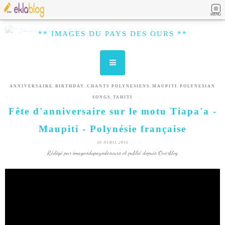
MENU
** IMAGES DU PAYS DES OURS **
,
,
,
,
ANNIVERSAIRE
BIRTHDAY
CHANTS POLYNESIENS
MAUPITI
POLYNESIAN
,
SONGS
TAHITI
Fête d'anniversaire sur le motu Tiapa'a -
Maupiti - Polynésie française
30 AVRIL 2016
Rédigé par imagesdupaysdesours et publié depuis Overblog