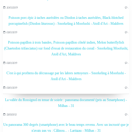
20/02/2019
…
Poisson porc-épic à taches auréolées ou Diodon à taches auréolées, Black-blotched
porcupinefish (Diodon liturosus) - Snorkeling à Moofushi - Atoll d'Ari - Maldives
03/01/2019
…
Poisson-papillon à trois bandes, Poisson-papillon côtelé indien, Melon butterflyfish
(Chaetodon trifasciatus) sur fond d'essai de restauration du corail - Snorkeling Moofushi,
Atoll d'Ari, Maldives
03/01/2019
…
C'est à qui profitera du décrassage par les labres nettoyeurs - Snorkeling à Moofushi -
Atoll d'Ari - Maldives
03/01/2019
…
La vallée du Rossignol en tenue de soirée : panorama documenté (pris au Smartphone) -
Milhas - 31
23/03/2021
…
Un panorama 360 degrés (smartphone) avec le beau temps revenu. Avec un incrusté que je
n'avais pas vu : Câlinou... - Lartigau - Milhas - 31