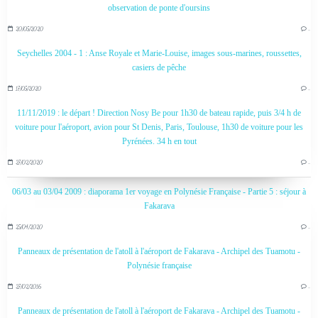
observation de ponte d'oursins
20/05/2020
…
Seychelles 2004 - 1 : Anse Royale et Marie-Louise, images sous-marines, roussettes,
casiers de pêche
17/05/2020
…
11/11/2019 : le départ ! Direction Nosy Be pour 1h30 de bateau rapide, puis 3/4 h de
voiture pour l'aéroport, avion pour St Denis, Paris, Toulouse, 1h30 de voiture pour les
Pyrénées. 34 h en tout
27/02/2020
…
06/03 au 03/04 2009 : diaporama 1er voyage en Polynésie Française - Partie 5 : séjour à
Fakarava
25/04/2020
…
Panneaux de présentation de l'atoll à l'aéroport de Fakarava - Archipel des Tuamotu -
Polynésie française
27/02/2016
…
Panneaux de présentation de l'atoll à l'aéroport de Fakarava - Archipel des Tuamotu -