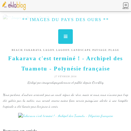
MENU
** IMAGES DU PAYS DES OURS **
,
,
,
,
,
,
BEACH
FAKARAVA
LAGON
LAGOON
LANDSCAPE
PAYSAGE
PLAGE
Fakarava c'est terminé ! - Archipel des
Tuamotu - Polynésie française
27 FÉVRIER 2016
Rédigé par imagesdupaysdesours et publié depuis Overblog
Nous partons, d'autres arrivent pour un court séjour de rêve, mais si nous, nous n'avons pas trop
été gâtés par la météo, eux seront encore moins bien servis puisqu'une alerte à une tempête
tropicale a été lancée pour les jours à venir.