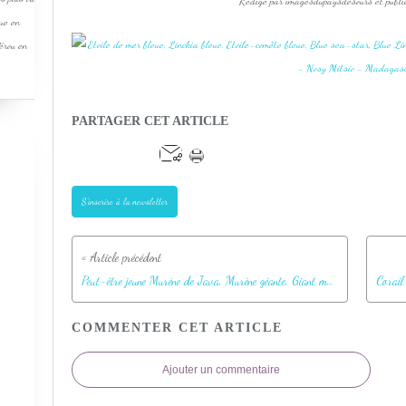
Rédigé par imagesdupaysdesours et publi
que en
Pérou en
PARTAGER CET ARTICLE
S'inscrire à la newsletter
Peut-être jeune Murène de Java, Murène géante, Giant moray (Gymnothorax javanicus) - Betaniazo - Nosy Tsarabanjina - Nosy Mitsio - Madagascar
COMMENTER CET ARTICLE
Ajouter un commentaire