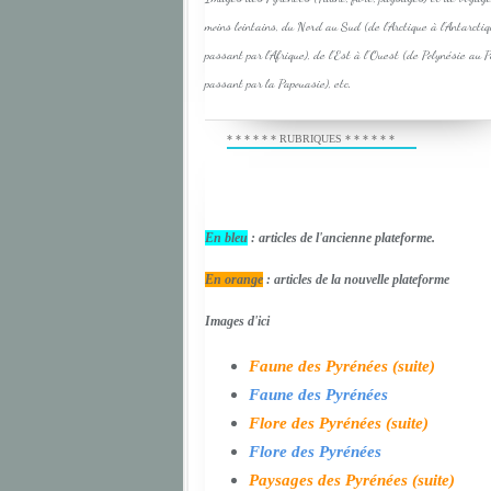
moins lointains, du Nord au Sud (de l'Arctique à l'Antarcti
passant par l'Afrique), de l'Est à l'Ouest (de Polynésie au 
passant par la Papouasie), etc.
* * * * * * RUBRIQUES * * * * * *
En bleu
: articles de l'ancienne plateforme.
En orange
: articles de la nouvelle plateforme
Images d'ici
Faune des Pyrénées (suite)
Faune des Pyrénées
Flore des Pyrénées (suite)
Flore des Pyrénées
Paysages des Pyrénées (suite)