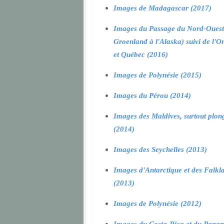
Images de Madagascar (2017)
Images du Passage du Nord-Ouest
Groenland à l'Alaska) suivi de l'O
et Québec (2016)
Images de Polynésie (2015)
Images du Pérou (2014)
Images des Maldives, surtout plon
(2014)
Images des Seychelles (2013)
Images d'Antarctique et des Falkl
(2013)
Images de Polynésie (2012)