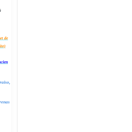
à
et de
ite)
ncien
raiso,
renas