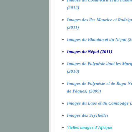
Images du Costa-Rica et du Pana
(2012)
Images des îles Maurice et Rodrig
(2011)
Images du Bhoutan et du Népal (2
Images du Népal (2011)
Images de Polynésie dont les Marq
(2010)
Images de Polynésie et de Rapa Nui
de Pâques) (2009)
Images du Laos et du Cambodge (
Images des Seychelles
Vielles images d'Afrique