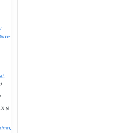
t
Terre-
al,
s)
)
3) (à
irns),