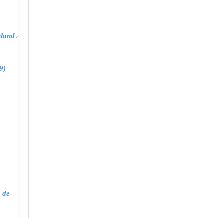
land /
9)
e de