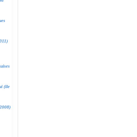
ma
ues
011)
uises
 (île
2008)