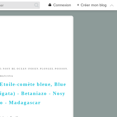
Connexion
+
Créer mon blog
,
,
,
,
,
O
NOSY BE
OCEAN INDIEN
PLONGEE
POISSON
BANJINA
 Etoile-comète bleue, Blue
vigata) - Betaniazo - Nosy
io - Madagascar