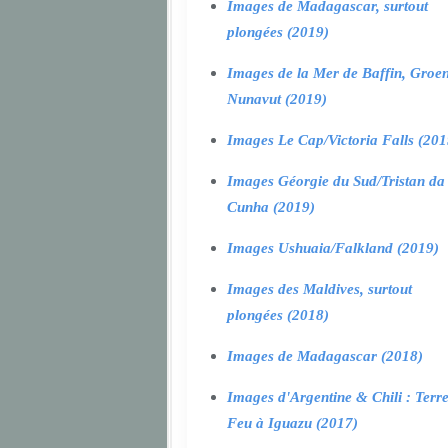
Images de Madagascar, surtout
plongées (2019)
Images de la Mer de Baffin, Groen
Nunavut (2019)
Images Le Cap/Victoria Falls (201
Images Géorgie du Sud/Tristan da
Cunha (2019)
Images Ushuaia/Falkland (2019)
Images des Maldives, surtout
plongées (2018)
Images de Madagascar (2018)
Images d'Argentine & Chili : Terr
Feu à Iguazu (2017)