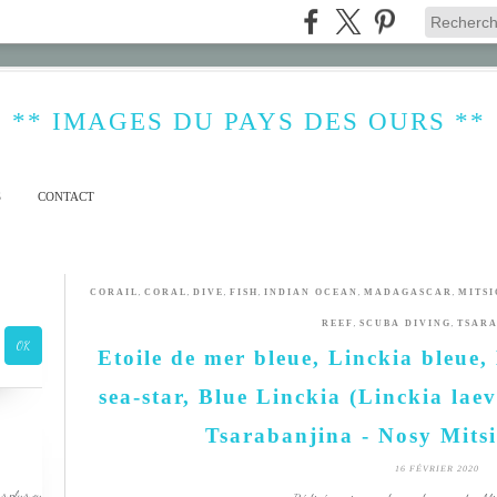
** IMAGES DU PAYS DES OURS **
S
CONTACT
,
,
,
,
,
,
CORAIL
CORAL
DIVE
FISH
INDIAN OCEAN
MADAGASCAR
MITSI
,
,
REEF
SCUBA DIVING
TSARA
Etoile de mer bleue, Linckia bleue,
sea-star, Blue Linckia (Linckia lae
Tsarabanjina - Nosy Mits
16 FÉVRIER 2020
s plus ou