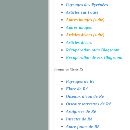
Paysages des Pyrénées
Articles sur l'ours
Autres images (suite)
Autres images
Articles divers (suite)
Articles divers
Récupération ours Blogzoom
Récupération divers Blogzoom
Images de l'île de Ré
Paysages de Ré
Flore de Ré
Oiseaux d'eau de Ré
Oiseaux terrestres de Ré
Araignées de Ré
Insectes de Ré
Autre faune de Ré