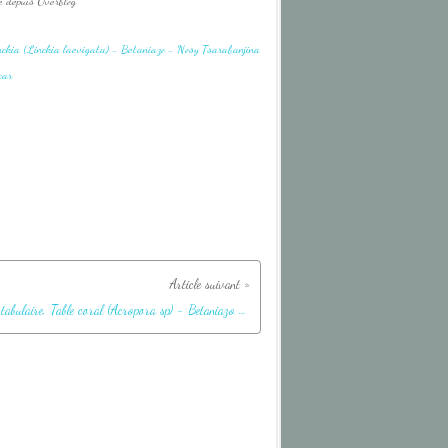
é depuis Overblog
Corail tabulaire, Table coral (Acropora sp) - Betaniazo - Nosy Tsarabanjina - Nosy Mitsio - Madagascar