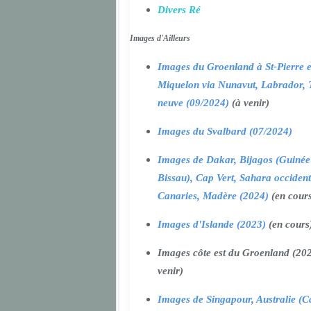
Divers Ré
Images d'Ailleurs
Images du Groenland à St-Pierre e
Miquelon via Nunavut, Labrador, 
neuve (09/2024)
(à venir)
Images du Svalbard (07/2024)
Images de Dakar, Bijagos (Guinée
Bissau), Cap Vert, Sahara occident
Canaries, Madère (2024)
(en cour
Images d'Islande (2023)
(en cours
Images côte est du Groenland (202
venir)
Images de Singapour, Australie (Ca