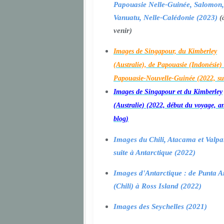
Papouasie Nelle-Guinée, Salomon,
Vanuatu, Nelle-Calédonie (2023)
(
venir)
Images de Singapour, du Kimberley
(Australie), de Papouasie (Indonésie) 
Papouasie-Nouvelle-Guinée (2022, su
Images de Singapour et du Kimberley
(Australie) (2022, début du voyage, a
blog)
Images du Chili, Atacama et Valpa
suite à Antarctique (2022)
Images d'Antarctique : de Punta A
(Chili) à Ross Island (2022)
Images des Seychelles (2021)