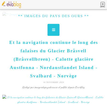
MENU
** IMAGES DU PAYS DES OURS **
Et la navigation continue le long des
falaises du Glacier Bråsvell
(Bråsvellbreen) - Calotte glacière
Austfonna - Nordaustlandet Island -
Svalbard - Norvège
16 NOVEMBRE 2024
Rédigé par imagesdupaysdesours et publié depuis Overblog