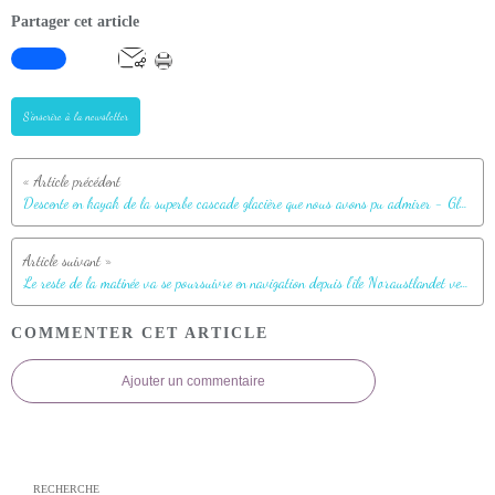
Partager cet article
S'inscrire à la newsletter
Descente en kayak de la superbe cascade glacière que nous avons pu admirer - Glacier Bråsvell (Bråsvellbreen) - Calotte glacière Austfonna - Nordaustlandet Island - Svalbard - Norvège
Le reste de la matinée va se poursuivre en navigation depuis l'île Noraustlandet vers le nord-est de l'île Spitzberg - Svalbard - Norvège
COMMENTER CET ARTICLE
Ajouter un commentaire
RECHERCHE