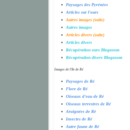
Paysages des Pyrénées
Articles sur l'ours
Autres images (suite)
Autres images
Articles divers (suite)
Articles divers
Récupération ours Blogzoom
Récupération divers Blogzoom
Images de l'île de Ré
Paysages de Ré
Flore de Ré
Oiseaux d'eau de Ré
Oiseaux terrestres de Ré
Araignées de Ré
Insectes de Ré
Autre faune de Ré