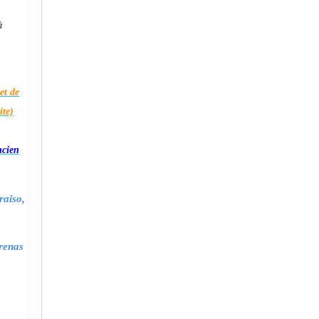
à
et de
ite)
ncien
raiso,
renas