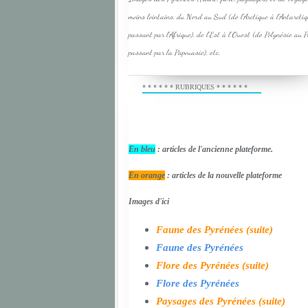
moins lointains, du Nord au Sud (de l'Arctique à l'Antarcti
passant par l'Afrique), de l'Est à l'Ouest (de Polynésie au 
passant par la Papouasie), etc.
* * * * * * RUBRIQUES * * * * * *
En bleu
: articles de l'ancienne plateforme.
En orange
: articles de la nouvelle plateforme
Images d'ici
Faune des Pyrénées (suite)
Faune des Pyrénées
Flore des Pyrénées (suite)
Flore des Pyrénées
Paysages des Pyrénées (suite)