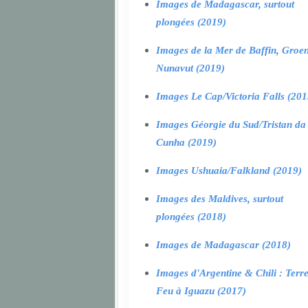
Images de Madagascar, surtout
plongées (2019)
Images de la Mer de Baffin, Groen
Nunavut (2019)
Images Le Cap/Victoria Falls (201
Images Géorgie du Sud/Tristan da
Cunha (2019)
Images Ushuaia/Falkland (2019)
Images des Maldives, surtout
plongées (2018)
Images de Madagascar (2018)
Images d'Argentine & Chili : Terr
Feu à Iguazu (2017)