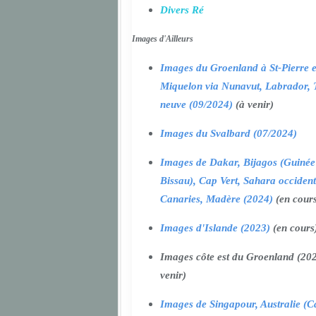
Divers Ré
Images d'Ailleurs
Images du Groenland à St-Pierre e
Miquelon via Nunavut, Labrador, 
neuve (09/2024)
(à venir)
Images du Svalbard (07/2024)
Images de Dakar, Bijagos (Guinée
Bissau), Cap Vert, Sahara occident
Canaries, Madère (2024)
(en cour
Images d'Islande (2023)
(en cours
Images côte est du Groenland (202
venir)
Images de Singapour, Australie (Ca