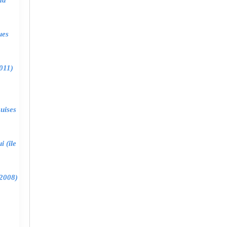
ma
ues
011)
uises
 (île
2008)