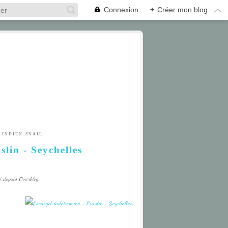
Connexion
+
Créer mon blog
,
 INDIEN
SNAIL
slin - Seychelles
é depuis Overblog