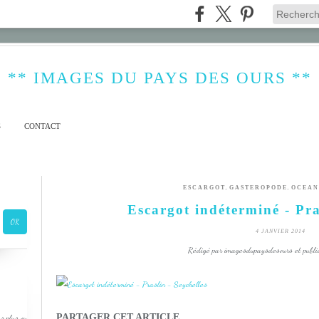
** IMAGES DU PAYS DES OURS **
S
CONTACT
,
,
ESCARGOT
GASTEROPODE
OCEAN
Escargot indéterminé - Pra
4 JANVIER 2014
Rédigé par imagesdupaysdesours et publi
PARTAGER CET ARTICLE
s plus ou