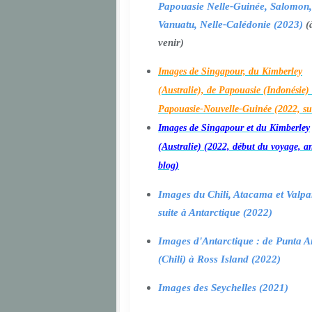
Papouasie Nelle-Guinée, Salomon,
Vanuatu, Nelle-Calédonie (2023)
(
venir)
Images de Singapour, du Kimberley
(Australie), de Papouasie (Indonésie) 
Papouasie-Nouvelle-Guinée (2022, su
Images de Singapour et du Kimberley
(Australie) (2022, début du voyage, a
blog)
Images du Chili, Atacama et Valpa
suite à Antarctique (2022)
Images d'Antarctique : de Punta A
(Chili) à Ross Island (2022)
Images des Seychelles (2021)