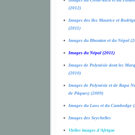
Images du Costa-Rica et du Pana
(2012)
Images des îles Maurice et Rodrig
(2011)
Images du Bhoutan et du Népal (2
Images du Népal (2011)
Images de Polynésie dont les Marq
(2010)
Images de Polynésie et de Rapa Nui
de Pâques) (2009)
Images du Laos et du Cambodge (
Images des Seychelles
Vielles images d'Afrique