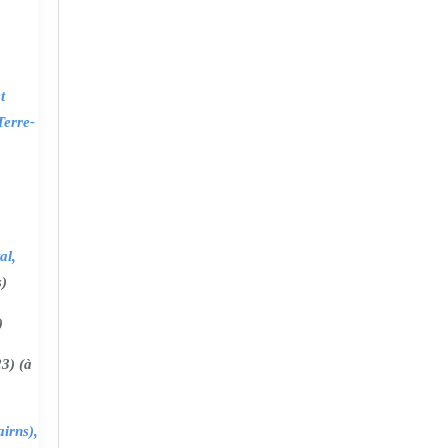
t
Terre-
al,
s)
)
3) (à
irns),