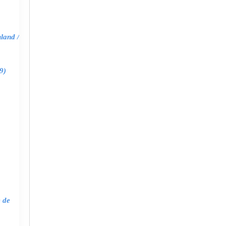
land /
9)
e de