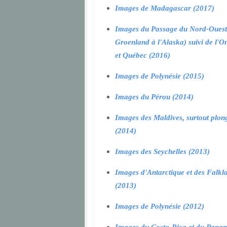
Images de Madagascar (2017)
Images du Passage du Nord-Ouest
Groenland à l'Alaska) suivi de l'O
et Québec (2016)
Images de Polynésie (2015)
Images du Pérou (2014)
Images des Maldives, surtout plon
(2014)
Images des Seychelles (2013)
Images d'Antarctique et des Falkl
(2013)
Images de Polynésie (2012)