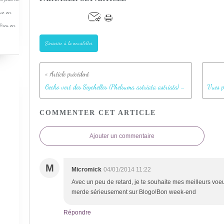
que en
Pérou en
S'inscrire à la newsletter
Gecko vert des Seychelles (Phelsuma astriata astriata) - Praslin - Seychelles
COMMENTER CET ARTICLE
Ajouter un commentaire
M
Micromick
04/01/2014 11:22
Avec un peu de retard, je te souhaite mes meilleurs vo
merde sérieusement sur Blogo!Bon week-end
Répondre