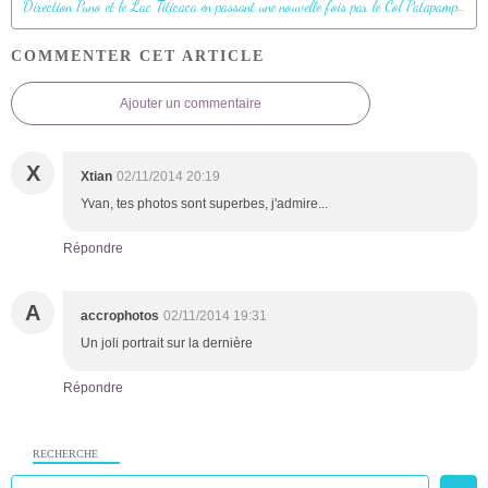
Direction Puno et le Lac Titicaca en passant une nouvelle fois par le Col Patapampa (4910 m) sur fond des volcans Ampato, Sabancaya, Hualca Hualca - Pérou
COMMENTER CET ARTICLE
Ajouter un commentaire
X
Xtian
02/11/2014 20:19
Yvan, tes photos sont superbes, j'admire...
Répondre
A
accrophotos
02/11/2014 19:31
Un joli portrait sur la dernière
Répondre
RECHERCHE