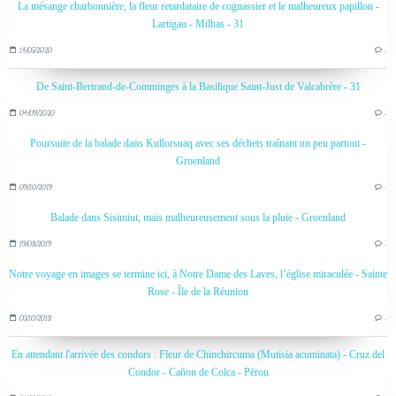
La mésange charbonnière, la fleur retardataire de cognassier et le malheureux papillon -
Lartigau - Milhas - 31
14/05/2020
…
De Saint-Bertrand-de-Comminges à la Basilique Saint-Just de Valcabrère - 31
04/09/2020
…
Poursuite de la balade dans Kullorsuaq avec ses déchets traînant un peu partout -
Groenland
09/10/2019
…
Balade dans Sisimiut, mais malheureusement sous la pluie - Groenland
19/08/2019
…
Notre voyage en images se termine ici, à Notre Dame des Laves, l’église miraculée - Sainte
Rose - Île de la Réunion
03/10/2018
…
En attendant l'arrivée des condors : Fleur de Chinchircuma (Mutisia acuminata) - Cruz del
Condor - Cañon de Colca - Pérou