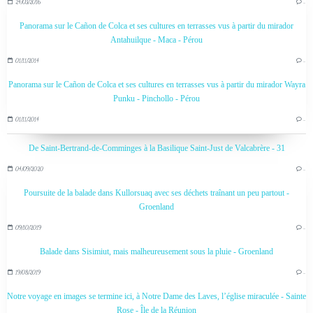
24/03/2016
…
Panorama sur le Cañon de Colca et ses cultures en terrasses vus à partir du mirador
Antahuilque - Maca - Pérou
01/11/2014
…
Panorama sur le Cañon de Colca et ses cultures en terrasses vus à partir du mirador Wayra
Punku - Pinchollo - Pérou
01/11/2014
…
De Saint-Bertrand-de-Comminges à la Basilique Saint-Just de Valcabrère - 31
04/09/2020
…
Poursuite de la balade dans Kullorsuaq avec ses déchets traînant un peu partout -
Groenland
09/10/2019
…
Balade dans Sisimiut, mais malheureusement sous la pluie - Groenland
19/08/2019
…
Notre voyage en images se termine ici, à Notre Dame des Laves, l’église miraculée - Sainte
Rose - Île de la Réunion