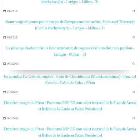
brachydactyla) - Lartigau - Milhas - 31
31/05/2020
…
Nourrissage de jeunes par un couple de Grimpereaux des jardins, Short-toed Treecreepe
(Certhia brachydactyla) - Lartigau - Milhas - 31
31/05/2020
…
La mésange charbonnière, la fleur retardataire de cognassier et le malheureux papillon -
Lartigau - Milhas - 31
14/05/2020
…
En attendant l'arrivée des condors : Fleur de Chinchircuma (Mutisia acuminata) - Cruz del
Condor - Cañon de Colca - Pérou
24/03/2016
…
Dernières images du Pérou : Panorama 360° 3D musical et interactif de la Plaza de Armas
et Relève de la Garde au Palais Présidentiel
14/02/2015
…
Dernières images du Pérou : Panorama 360° 3D musical et interactif de la Plaza de Armas
et Relève de la Garde au Palais Présidentiel