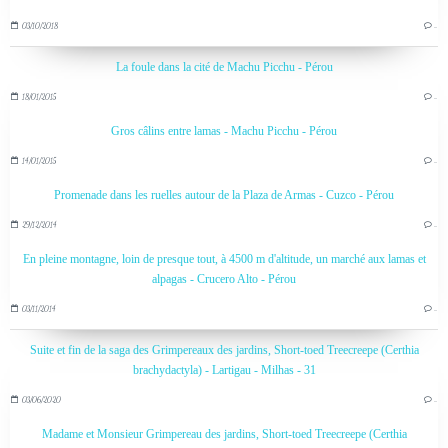
03/10/2018
…
La foule dans la cité de Machu Picchu - Pérou
18/01/2015
…
Gros câlins entre lamas - Machu Picchu - Pérou
14/01/2015
…
Promenade dans les ruelles autour de la Plaza de Armas - Cuzco - Pérou
29/12/2014
…
En pleine montagne, loin de presque tout, à 4500 m d'altitude, un marché aux lamas et
alpagas - Crucero Alto - Pérou
03/11/2014
…
Suite et fin de la saga des Grimpereaux des jardins, Short-toed Treecreepe (Certhia
brachydactyla) - Lartigau - Milhas - 31
03/06/2020
…
Madame et Monsieur Grimpereau des jardins, Short-toed Treecreepe (Certhia