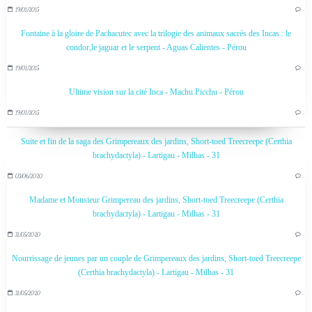
19/01/2015
…
Fontaine à la gloire de Pachacutec avec la trilogie des animaux sacrés des Incas : le
condor,le jaguar et le serpent - Aguas Calientes - Pérou
19/01/2015
…
Ultime vision sur la cité Inca - Machu Picchu - Pérou
19/01/2015
…
Suite et fin de la saga des Grimpereaux des jardins, Short-toed Treecreepe (Certhia
brachydactyla) - Lartigau - Milhas - 31
03/06/2020
…
Madame et Monsieur Grimpereau des jardins, Short-toed Treecreepe (Certhia
brachydactyla) - Lartigau - Milhas - 31
31/05/2020
…
Nourrissage de jeunes par un couple de Grimpereaux des jardins, Short-toed Treecreepe
(Certhia brachydactyla) - Lartigau - Milhas - 31
31/05/2020
…