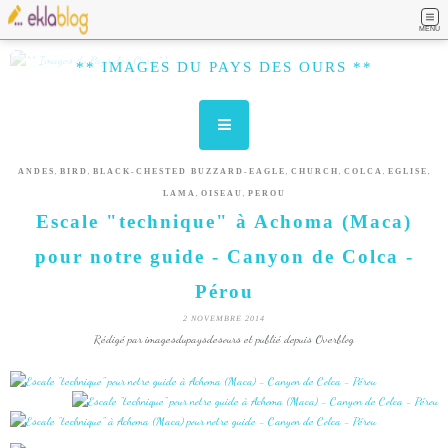
MENU
** IMAGES DU PAYS DES OURS **
,
,
,
,
,
,
ANDES
BIRD
BLACK-CHESTED BUZZARD-EAGLE
CHURCH
COLCA
EGLISE
,
,
LAMA
OISEAU
PEROU
Escale "technique" à Achoma (Maca)
pour notre guide - Canyon de Colca -
Pérou
2 NOVEMBRE 2014
Rédigé par imagesdupaysdesours et publié depuis Overblog