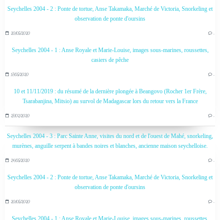
Seychelles 2004 - 2 : Ponte de tortue, Anse Takamaka, Marché de Victoria, Snorkeling et
observation de ponte d'oursins
20/05/2020
…
Seychelles 2004 - 1 : Anse Royale et Marie-Louise, images sous-marines, roussettes,
casiers de pêche
17/05/2020
…
10 et 11/11/2019 : du résumé de la dernière plongée à Beangovo (Rocher 1er Frère,
Tsarabanjina, Mitsio) au survol de Madagascar lors du retour vers la France
27/02/2020
…
Seychelles 2004 - 3 : Parc Sainte Anne, visites du nord et de l'ouest de Mahé, snorkeling,
murènes, anguille serpent à bandes noires et blanches, ancienne maison seychelloise.
24/05/2020
…
Seychelles 2004 - 2 : Ponte de tortue, Anse Takamaka, Marché de Victoria, Snorkeling et
observation de ponte d'oursins
20/05/2020
…
Seychelles 2004 - 1 : Anse Royale et Marie-Louise, images sous-marines, roussettes,