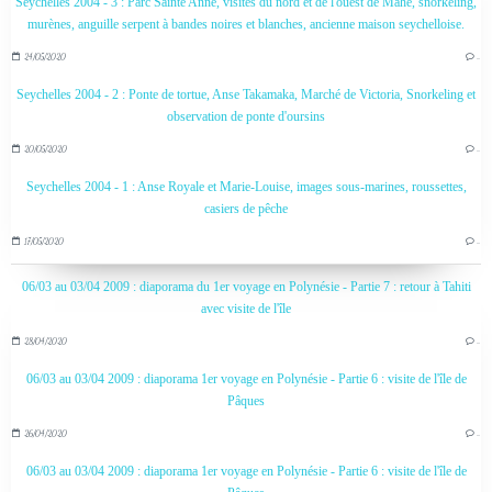
Seychelles 2004 - 3 : Parc Sainte Anne, visites du nord et de l'ouest de Mahé, snorkeling,
murènes, anguille serpent à bandes noires et blanches, ancienne maison seychelloise.
24/05/2020
…
Seychelles 2004 - 2 : Ponte de tortue, Anse Takamaka, Marché de Victoria, Snorkeling et
observation de ponte d'oursins
20/05/2020
…
Seychelles 2004 - 1 : Anse Royale et Marie-Louise, images sous-marines, roussettes,
casiers de pêche
17/05/2020
…
06/03 au 03/04 2009 : diaporama du 1er voyage en Polynésie - Partie 7 : retour à Tahiti
avec visite de l'île
28/04/2020
…
06/03 au 03/04 2009 : diaporama 1er voyage en Polynésie - Partie 6 : visite de l'île de
Pâques
26/04/2020
…
06/03 au 03/04 2009 : diaporama 1er voyage en Polynésie - Partie 6 : visite de l'île de