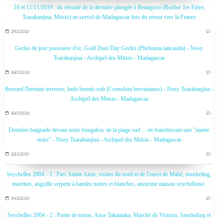
10 et 11/11/2019 : du résumé de la dernière plongée à Beangovo (Rocher 1er Frère,
Tsarabanjina, Mitsio) au survol de Madagascar lors du retour vers la France
27/02/2020
…
Gecko de jour poussière d'or, Gold Dust Day Gecko (Phelsuma laticauda) - Nosy
Tsarabanjina - Archipel des Mitsio - Madagascar
26/02/2020
…
Bernard l'hermite terrestre, Indo hermit crab (Coenobita brevimanus) - Nosy Tsarabanjina -
Archipel des Mitsio - Madagascar
26/02/2020
…
Dernière baignade devant notre bungalow de la plage sud ... en franchissant une "marée
noire" - Nosy Tsarabanjina - Archipel des Mitsio - Madagascar
25/02/2020
…
Seychelles 2004 - 3 : Parc Sainte Anne, visites du nord et de l'ouest de Mahé, snorkeling,
murènes, anguille serpent à bandes noires et blanches, ancienne maison seychelloise.
24/05/2020
…
Seychelles 2004 - 2 : Ponte de tortue, Anse Takamaka, Marché de Victoria, Snorkeling et