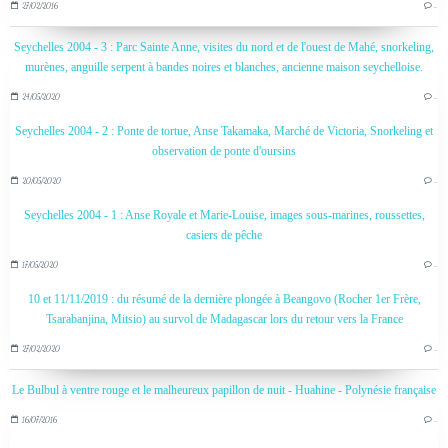
27/02/2016
…
Seychelles 2004 - 3 : Parc Sainte Anne, visites du nord et de l'ouest de Mahé, snorkeling,
murènes, anguille serpent à bandes noires et blanches, ancienne maison seychelloise.
24/05/2020
…
Seychelles 2004 - 2 : Ponte de tortue, Anse Takamaka, Marché de Victoria, Snorkeling et
observation de ponte d'oursins
20/05/2020
…
Seychelles 2004 - 1 : Anse Royale et Marie-Louise, images sous-marines, roussettes,
casiers de pêche
17/05/2020
…
10 et 11/11/2019 : du résumé de la dernière plongée à Beangovo (Rocher 1er Frère,
Tsarabanjina, Mitsio) au survol de Madagascar lors du retour vers la France
27/02/2020
…
Le Bulbul à ventre rouge et le malheureux papillon de nuit - Huahine - Polynésie française
16/07/2016
…