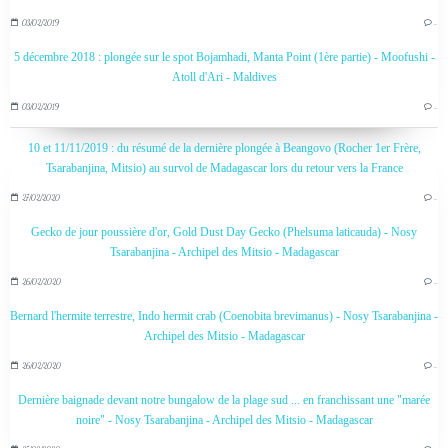
03/02/2019
…
5 décembre 2018 : plongée sur le spot Bojamhadi, Manta Point (1ère partie) - Moofushi -
Atoll d'Ari - Maldives
03/02/2019
…
10 et 11/11/2019 : du résumé de la dernière plongée à Beangovo (Rocher 1er Frère,
Tsarabanjina, Mitsio) au survol de Madagascar lors du retour vers la France
27/02/2020
…
Gecko de jour poussière d'or, Gold Dust Day Gecko (Phelsuma laticauda) - Nosy
Tsarabanjina - Archipel des Mitsio - Madagascar
26/02/2020
…
Bernard l'hermite terrestre, Indo hermit crab (Coenobita brevimanus) - Nosy Tsarabanjina -
Archipel des Mitsio - Madagascar
26/02/2020
…
Dernière baignade devant notre bungalow de la plage sud ... en franchissant une "marée
noire" - Nosy Tsarabanjina - Archipel des Mitsio - Madagascar