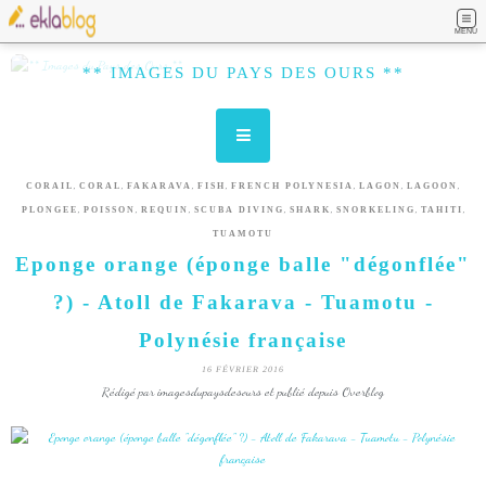
MENU
** IMAGES DU PAYS DES OURS **
,
,
,
,
,
,
,
CORAIL
CORAL
FAKARAVA
FISH
FRENCH POLYNESIA
LAGON
LAGOON
,
,
,
,
,
,
,
PLONGEE
POISSON
REQUIN
SCUBA DIVING
SHARK
SNORKELING
TAHITI
TUAMOTU
Eponge orange (éponge balle "dégonflée"
?) - Atoll de Fakarava - Tuamotu -
Polynésie française
16 FÉVRIER 2016
Rédigé par imagesdupaysdesours et publié depuis Overblog