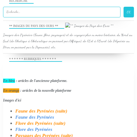
RECHERCHE
** IMAGES DU PAYS DES OURS **
Images des Pyrénées (Faune, flore, paysages) et de voyages plus ou moins lointains, du Nord au
Sud (de l'Arctique à l'Antarctique en passant par l'Afrique), de l'Est à l'Ouest (de Polynésie au
Pérou en passant par la Papouasie), etc.
* * * * * * RUBRIQUES * * * * * *
En bleu
: articles de l'ancienne plateforme.
En orange
: articles de la nouvelle plateforme
Images d'ici
Faune des Pyrénées (suite)
Faune des Pyrénées
Flore des Pyrénées (suite)
Flore des Pyrénées
Paysages des Pyrénées (suite)