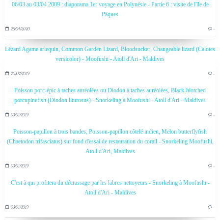
06/03 au 03/04 2009 : diaporama 1er voyage en Polynésie - Partie 6 : visite de l'île de
Pâques
26/04/2020
…
Lézard Agame arlequin, Common Garden Lizard, Bloodsucker, Changeable lizard (Calotes
versicolor) - Moofushi - Atoll d'Ari - Maldives
20/02/2019
…
Poisson porc-épic à taches auréolées ou Diodon à taches auréolées, Black-blotched
porcupinefish (Diodon liturosus) - Snorkeling à Moofushi - Atoll d'Ari - Maldives
03/01/2019
…
Poisson-papillon à trois bandes, Poisson-papillon côtelé indien, Melon butterflyfish
(Chaetodon trifasciatus) sur fond d'essai de restauration du corail - Snorkeling Moofushi,
Atoll d'Ari, Maldives
03/01/2019
…
C'est à qui profitera du décrassage par les labres nettoyeurs - Snorkeling à Moofushi -
Atoll d'Ari - Maldives
03/01/2019
…