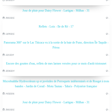
27/08/2014
…
Jour de pluie pour Daisy Flower - Lartigau - Milhas - 31
29/10/2015
…
Reflets - Loix - Ile de Ré - 17
12/09/2015
…
Panorama 360° sur le Lac Titicaca vu à la sortie de la baie de Puno, direction Île Taquile -
Pérou
22/11/2014
…
Encore des gouttes d'eau, reflets de mes larmes versées pour ce mois d'août tristounet
27/08/2014
…
Microbialithe Hydrocoleum sp et juvéniles de Perroquets indéterminés et de Rouget à trois
bandes - Jardin de Corail - Motu Tautau - Taha'a - Polynésie française
14/03/2016
…
Jour de pluie pour Daisy Flower - Lartigau - Milhas - 31
29/10/2015
…