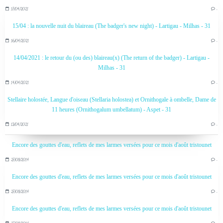
17/04/2021
…
15/04 : la nouvelle nuit du blaireau (The badger's new night) - Lartigau - Milhas - 31
16/04/2021
…
14/04/2021 : le retour du (ou des) blaireau(x) (The return of the badger) - Lartigau -
Milhas - 31
14/04/2021
…
Stellaire holostée, Langue d'oiseau (Stellaria holostea) et Ornithogale à ombelle, Dame de
11 heures (Ornithogalum umbellatum) - Aspet - 31
13/04/2021
…
Encore des gouttes d'eau, reflets de mes larmes versées pour ce mois d'août tristounet
27/08/2014
…
Encore des gouttes d'eau, reflets de mes larmes versées pour ce mois d'août tristounet
27/08/2014
…
Encore des gouttes d'eau, reflets de mes larmes versées pour ce mois d'août tristounet