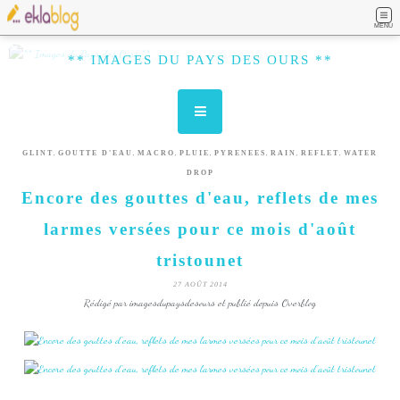
MENU
** IMAGES DU PAYS DES OURS **
,
,
,
,
,
,
,
GLINT
GOUTTE D'EAU
MACRO
PLUIE
PYRENEES
RAIN
REFLET
WATER
DROP
Encore des gouttes d'eau, reflets de mes
larmes versées pour ce mois d'août
tristounet
27 AOÛT 2014
Rédigé par imagesdupaysdesours et publié depuis Overblog