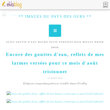
MENU
** IMAGES DU PAYS DES OURS **
,
,
,
,
,
,
,
GLINT
GOUTTE D'EAU
MACRO
PLUIE
PYRENEES
RAIN
REFLET
WATER
DROP
Encore des gouttes d'eau, reflets de mes
larmes versées pour ce mois d'août
tristounet
27 AOÛT 2014
Rédigé par imagesdupaysdesours et publié depuis Overblog