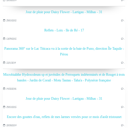
27/08/2014
…
Jour de pluie pour Daisy Flower - Lartigau - Milhas - 31
29/10/2015
…
Reflets - Loix - Ile de Ré - 17
12/09/2015
…
Panorama 360° sur le Lac Titicaca vu à la sortie de la baie de Puno, direction Île Taquile -
Pérou
22/11/2014
…
Microbialithe Hydrocoleum sp et juvéniles de Perroquets indéterminés et de Rouget à trois
bandes - Jardin de Corail - Motu Tautau - Taha'a - Polynésie française
14/03/2016
…
Jour de pluie pour Daisy Flower - Lartigau - Milhas - 31
29/10/2015
…
Encore des gouttes d'eau, reflets de mes larmes versées pour ce mois d'août tristounet
27/08/2014
…