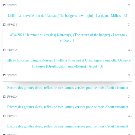
17/04/2021
…
15/04 : la nouvelle nuit du blaireau (The badger's new night) - Lartigau - Milhas - 31
16/04/2021
…
14/04/2021 : le retour du (ou des) blaireau(x) (The return of the badger) - Lartigau -
Milhas - 31
14/04/2021
…
Stellaire holostée, Langue d'oiseau (Stellaria holostea) et Ornithogale à ombelle, Dame de
11 heures (Ornithogalum umbellatum) - Aspet - 31
13/04/2021
…
Encore des gouttes d'eau, reflets de mes larmes versées pour ce mois d'août tristounet
27/08/2014
…
Encore des gouttes d'eau, reflets de mes larmes versées pour ce mois d'août tristounet
27/08/2014
…
Encore des gouttes d'eau, reflets de mes larmes versées pour ce mois d'août tristounet