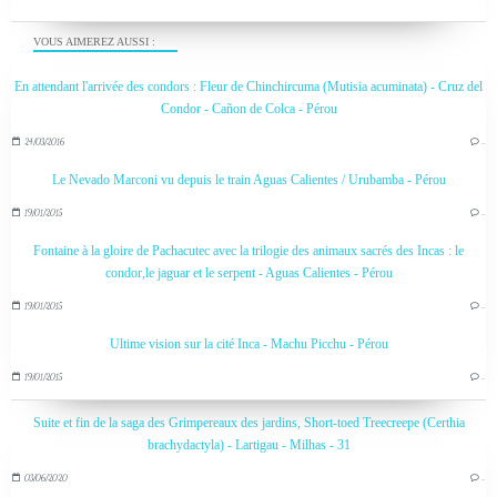
VOUS AIMEREZ AUSSI :
En attendant l'arrivée des condors : Fleur de Chinchircuma (Mutisia acuminata) - Cruz del
Condor - Cañon de Colca - Pérou
24/03/2016
…
Le Nevado Marconi vu depuis le train Aguas Calientes / Urubamba - Pérou
19/01/2015
…
Fontaine à la gloire de Pachacutec avec la trilogie des animaux sacrés des Incas : le
condor,le jaguar et le serpent - Aguas Calientes - Pérou
19/01/2015
…
Ultime vision sur la cité Inca - Machu Picchu - Pérou
19/01/2015
…
Suite et fin de la saga des Grimpereaux des jardins, Short-toed Treecreepe (Certhia
brachydactyla) - Lartigau - Milhas - 31
03/06/2020
…