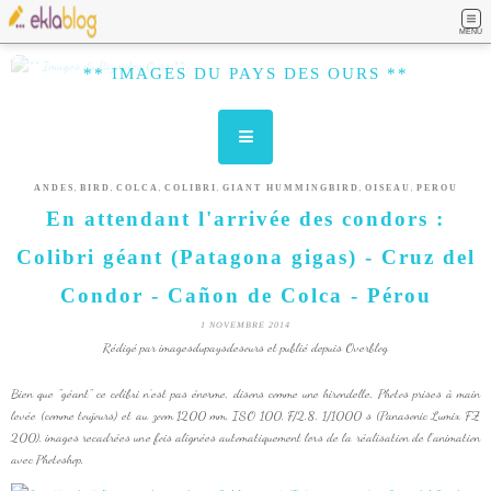
MENU
** IMAGES DU PAYS DES OURS **
,
,
,
,
,
,
ANDES
BIRD
COLCA
COLIBRI
GIANT HUMMINGBIRD
OISEAU
PEROU
En attendant l'arrivée des condors :
Colibri géant (Patagona gigas) - Cruz del
Condor - Cañon de Colca - Pérou
1 NOVEMBRE 2014
Rédigé par imagesdupaysdesours et publié depuis Overblog
Bien que "géant" ce colibri n'est pas énorme, disons comme une hirondelle. Photos prises à main
levée (comme toujours) et au zoom 1200 mm, ISO 100, F/2.8, 1/1000 s (Panasonic Lumix FZ
200), images recadrées une fois alignées automatiquement lors de la réalisation de l'animation
avec Photoshop.