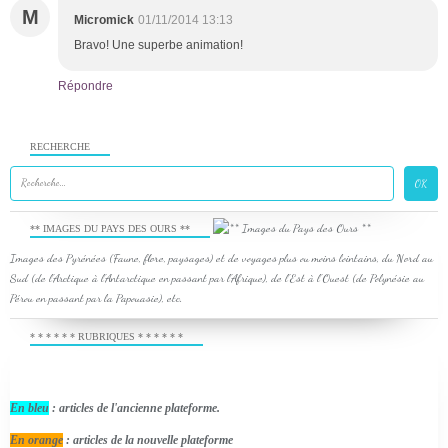
M
Micromick
01/11/2014 13:13
Bravo! Une superbe animation!
Répondre
RECHERCHE
** IMAGES DU PAYS DES OURS **
Images des Pyrénées (Faune, flore, paysages) et de voyages plus ou moins lointains, du Nord au
Sud (de l'Arctique à l'Antarctique en passant par l'Afrique), de l'Est à l'Ouest (de Polynésie au
Pérou en passant par la Papouasie), etc.
* * * * * * RUBRIQUES * * * * * *
En bleu
: articles de l'ancienne plateforme.
En orange
: articles de la nouvelle plateforme