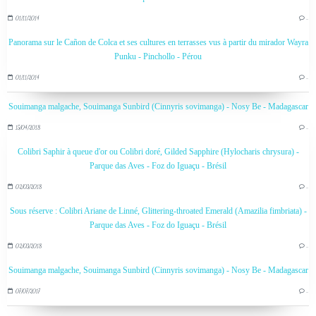
01/11/2014
…
Panorama sur le Cañon de Colca et ses cultures en terrasses vus à partir du mirador Wayra
Punku - Pinchollo - Pérou
01/11/2014
…
Souimanga malgache, Souimanga Sunbird (Cinnyris sovimanga) - Nosy Be - Madagascar
15/04/2018
…
Colibri Saphir à queue d'or ou Colibri doré, Gilded Sapphire (Hylocharis chrysura) -
Parque das Aves - Foz do Iguaçu - Brésil
02/03/2018
…
Sous réserve : Colibri Ariane de Linné, Glittering-throated Emerald (Amazilia fimbriata) -
Parque das Aves - Foz do Iguaçu - Brésil
02/03/2018
…
Souimanga malgache, Souimanga Sunbird (Cinnyris sovimanga) - Nosy Be - Madagascar
07/07/2017
…