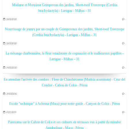
Madame et Monsieur Grimpereau des jardins, Short-toed Treecreepe (Certhia
brachydactyla) - Lartigau - Milhas - 31
31/05/2020
…
Nourrissage de jeunes par un couple de Grimpereaux des jardins, Short-toed Treecreepe
(Certhia brachydactyla) - Lartigau - Milhas - 31
31/05/2020
…
La mésange charbonnière, la fleur retardataire de cognassier et le malheureux papillon -
Lartigau - Milhas - 31
14/05/2020
…
En attendant l'arrivée des condors : Fleur de Chinchircuma (Mutisia acuminata) - Cruz del
Condor - Cañon de Colca - Pérou
24/03/2016
…
Escale "technique" à Achoma (Maca) pour notre guide - Canyon de Colca - Pérou
02/11/2014
…
Panorama sur le Cañon de Colca et ses cultures en terrasses vus à partir du mirador
Antahuilque - Maca - Pérou