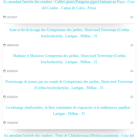
En attendant l'arrivée des condors : Colibri géant (Patagona gigas) butinant un Puya - Cruz
del Condor - Cañon de Colca - Pérou
01/11/2014
…
Suite et fin de la saga des Grimpereaux des jardins, Short-toed Treecreepe (Certhia
brachydactyla) - Lartigau - Milhas - 31
03/06/2020
…
Madame et Monsieur Grimpereau des jardins, Short-toed Treecreepe (Certhia
brachydactyla) - Lartigau - Milhas - 31
31/05/2020
…
Nourrissage de jeunes par un couple de Grimpereaux des jardins, Short-toed Treecreepe
(Certhia brachydactyla) - Lartigau - Milhas - 31
31/05/2020
…
La mésange charbonnière, la fleur retardataire de cognassier et le malheureux papillon -
Lartigau - Milhas - 31
14/05/2020
…
En attendant l'arrivée des condors : Fleur de Chinchircuma (Mutisia acuminata) - Cruz del