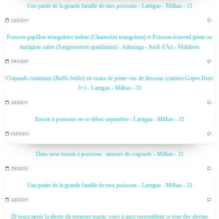
Une partie de la grande famille de mes poissons - Lartigau - Milhas - 31
22/07/2014
…
Poisson-papillon triangulaire indien (Chaetodon triangulum) et Poisson-écureuil géant ou
marignan sabre (Sargocentron spiniferum) - Athuruga - Atoll d'Ari - Maldives
19/04/2014
…
Crapauds communs (Buffo buffo) en cours de ponte vus de dessous (caméra Gopro Hero
3+) - Lartigau - Milhas - 31
23/03/2014
…
Bassin à poissons en ce début septembre - Lartigau - Milhas - 31
02/09/2013
…
Dans mon bassin à poissons : amours de crapauds - Milhas - 31
29/03/2015
…
Une partie de la grande famille de mes poissons - Lartigau - Milhas - 31
22/07/2014
…
20 jours après la photo du monstre marin: voici à quoi ressemblent ce jour des alevins