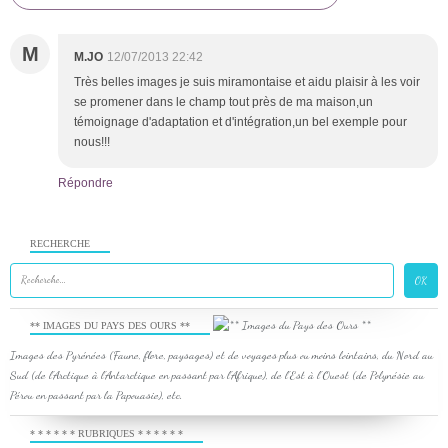
M
M.JO
12/07/2013 22:42
Très belles images je suis miramontaise et aidu plaisir à les voir
se promener dans le champ tout près de ma maison,un
témoignage d'adaptation et d'intégration,un bel exemple pour
nous!!!
Répondre
RECHERCHE
** IMAGES DU PAYS DES OURS **
Images des Pyrénées (Faune, flore, paysages) et de voyages plus ou moins lointains, du Nord au
Sud (de l'Arctique à l'Antarctique en passant par l'Afrique), de l'Est à l'Ouest (de Polynésie au
Pérou en passant par la Papouasie), etc.
* * * * * * RUBRIQUES * * * * * *