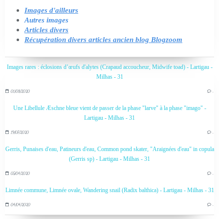
Images d'ailleurs
Autres images
Articles divers
Récupération divers articles ancien blog Blogzoom
Images rares : éclosions d’œufs d'alytes (Crapaud accoucheur, Midwife toad) - Lartigau -
Milhas - 31
01/08/2020
…
Une Libellule Æschne bleue vient de passer de la phase "larve" à la phase "imago" -
Lartigau - Milhas - 31
19/07/2020
…
Gerris, Punaises d'eau, Patineurs d'eau, Common pond skater, "Araignées d'eau" in copula
(Gerris sp) - Lartigau - Milhas - 31
05/04/2020
…
Limnée commune, Limnée ovale, Wandering snail (Radix balthica) - Lartigau - Milhas - 31
04/04/2020
…