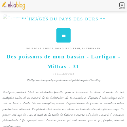
MENU
** IMAGES DU PAYS DES OURS **
,
,
,
POISSONS ROUGE
POND
RED FISH
SHUBUNKIN
Des poissons de mon bassin - Lartigau -
Milhas - 31
10 JUILLET 2013
Rédigé par imagesdupaysdesours et publié depuis Overblog
Quelques poissons (dont un shubunkin femelle qu'on a surnommé "le clown" à cause de ses
multiples couleurs) au moment de la distribution de la nourriture. L'appareil automatique qu'on
voit en haut à droite (de ma conception) permet d'approvisionner le bassin en nourriture même
pendant nos absences. La photo du bas montre un "alevin" en train de virer du gris au rouge. Ce
poisson est âgé de 1 an, il était de la taille de l'alevin présenté à l'article suivant. Croissance
phénoménale ! On aperçoit aussi d'autres jeunes qui sont encore gris et qui, j'espère, vireront
aussi au rouge.