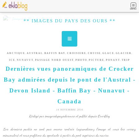
MENU
** IMAGES DU PAYS DES OURS **
,
,
,
,
,
,
,
ARCTIQUE
AUSTRAL
BAFFIN BAY
CROISIERE
CRUISE
GLACE
GLACIER
,
,
,
,
,
,
ICE
NUNAVUT
PASSAGE NORD OUEST
PHOTO
PICTURE
PONANT
TRIP
Dernières vues panoramiques de Crocker
Bay admirées depuis le pont de l'Austral -
Devon Island - Baffin Bay - Nunavut -
Canada
14 NOVEMBRE 2016
Rédigé par imagesdupaysdesours et publié depuis Overblog
Les derniers partis ne sont pas encore rentrés (agrandissez l'image et vous les verrez,
minuscules) et nous profitons du spectacle à partir du pont supérieur du navire.