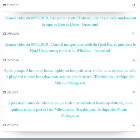
10/04/2019
…
Résumé vidéo du 09/08/2019, 1ère partie : visite d'Ilulissat, ville très colorée surplombant
la superbe Baie de Disko - Groenland
09/02/2020
…
Résumé vidéo du 08/08/2019 : l'Austral navigue pour sortir du Fjord Karrat, puis dans le
Fjord Uummannaq en direction d'Ilulissat - Groenland
05/02/2020
…
Après presque 2 heures de bateau rapide, un bon petit casse-croûte, nous retrouvons enfin
la plage sud et notre bungalow mais avec un jour de retard - Tsarabanjina - Archipel des
Mitsio - Madagascar
20/11/2019
…
Après trois heures de balade sous une chaleur accablante et beaucoup d'attente, nous
quittons enfin le port de Hell-Ville direction Tsarabanjina - Archipel des Mitsio -
Madagascar
20/11/2019
…