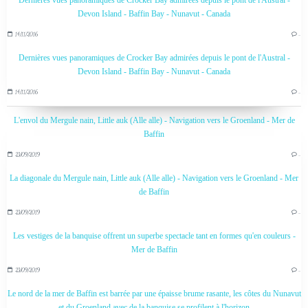
Dernières vues panoramiques de Crocker Bay admirées depuis le pont de l'Austral -
Devon Island - Baffin Bay - Nunavut - Canada
14/11/2016
…
Dernières vues panoramiques de Crocker Bay admirées depuis le pont de l'Austral -
Devon Island - Baffin Bay - Nunavut - Canada
14/11/2016
…
L'envol du Mergule nain, Little auk (Alle alle) - Navigation vers le Groenland - Mer de
Baffin
23/09/2019
…
La diagonale du Mergule nain, Little auk (Alle alle) - Navigation vers le Groenland - Mer
de Baffin
23/09/2019
…
Les vestiges de la banquise offrent un superbe spectacle tant en formes qu'en couleurs -
Mer de Baffin
23/09/2019
…
Le nord de la mer de Baffin est barrée par une épaisse brume rasante, les côtes du Nunavut
et du Groenland avec de la banquise se profilent à l'horizon