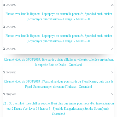
04/07/2020
…
Photos avec lentille Raynox : Leptophye ou sauterelle ponctuée, Speckled bush-cricket
(Leptophyes punctatissima) - Lartigau - Milhas - 31
04/07/2020
…
Photos avec lentille Raynox : Leptophye ou sauterelle ponctuée, Speckled bush-cricket
(Leptophyes punctatissima) - Lartigau - Milhas - 31
04/07/2020
…
Résumé vidéo du 09/08/2019, 1ère partie : visite d'Ilulissat, ville très colorée surplombant
la superbe Baie de Disko - Groenland
09/02/2020
…
Résumé vidéo du 08/08/2019 : l'Austral navigue pour sortir du Fjord Karrat, puis dans le
Fjord Uummannaq en direction d'Ilulissat - Groenland
05/02/2020
…
22 h 30 : terminé ! Le soleil se couche, il est plus que temps pour nous d'en faire autant car
tout à l'heure c'est lever à 3 heures ! - Fjord de Kangerlussuaq (Søndre Strømfjord) -
Groenland