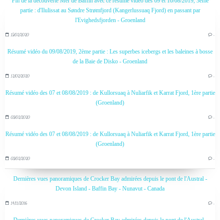
Fin de la découverte Mer de Baffin avec ce résumé vidéo des 09 et 10/08/2019, 3ème
partie : d'Ilulissat au Søndre Strømfjord (Kangerlussuaq Fjord) en passant par
l'Evighedsfjorden - Groenland
15/02/2020
…
Résumé vidéo du 09/08/2019, 2ème partie : Les superbes icebergs et les baleines à bosse
de la Baie de Disko - Groenland
12/02/2020
…
Résumé vidéo des 07 et 08/08/2019 : de Kullorsuaq à Nuliarfik et Karrat Fjord, 1ère partie
(Groenland)
03/02/2020
…
Résumé vidéo des 07 et 08/08/2019 : de Kullorsuaq à Nuliarfik et Karrat Fjord, 1ère partie
(Groenland)
03/02/2020
…
Dernières vues panoramiques de Crocker Bay admirées depuis le pont de l'Austral -
Devon Island - Baffin Bay - Nunavut - Canada
14/11/2016
…