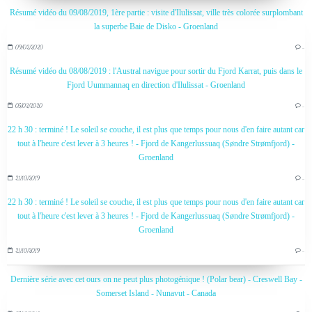
Résumé vidéo du 09/08/2019, 1ère partie : visite d'Ilulissat, ville très colorée surplombant
la superbe Baie de Disko - Groenland
09/02/2020
…
Résumé vidéo du 08/08/2019 : l'Austral navigue pour sortir du Fjord Karrat, puis dans le
Fjord Uummannaq en direction d'Ilulissat - Groenland
05/02/2020
…
22 h 30 : terminé ! Le soleil se couche, il est plus que temps pour nous d'en faire autant car
tout à l'heure c'est lever à 3 heures ! - Fjord de Kangerlussuaq (Søndre Strømfjord) -
Groenland
21/10/2019
…
22 h 30 : terminé ! Le soleil se couche, il est plus que temps pour nous d'en faire autant car
tout à l'heure c'est lever à 3 heures ! - Fjord de Kangerlussuaq (Søndre Strømfjord) -
Groenland
21/10/2019
…
Dernière série avec cet ours on ne peut plus photogénique ! (Polar bear) - Creswell Bay -
Somerset Island - Nunavut - Canada