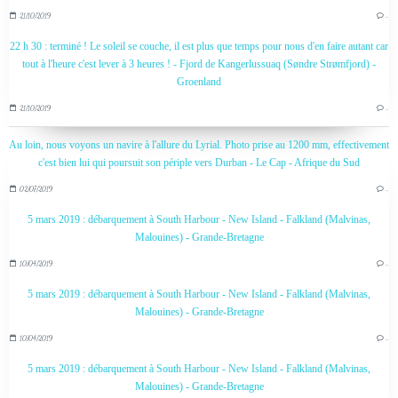
21/10/2019
…
22 h 30 : terminé ! Le soleil se couche, il est plus que temps pour nous d'en faire autant car
tout à l'heure c'est lever à 3 heures ! - Fjord de Kangerlussuaq (Søndre Strømfjord) -
Groenland
21/10/2019
…
Au loin, nous voyons un navire à l'allure du Lyrial. Photo prise au 1200 mm, effectivement
c'est bien lui qui poursuit son périple vers Durban - Le Cap - Afrique du Sud
02/07/2019
…
5 mars 2019 : débarquement à South Harbour - New Island - Falkland (Malvinas,
Malouines) - Grande-Bretagne
10/04/2019
…
5 mars 2019 : débarquement à South Harbour - New Island - Falkland (Malvinas,
Malouines) - Grande-Bretagne
10/04/2019
…
5 mars 2019 : débarquement à South Harbour - New Island - Falkland (Malvinas,
Malouines) - Grande-Bretagne