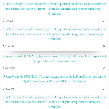
22 h 30 : terminé ! Le soleil se couche, il est plus que temps pour nous d'en faire autant car
tout à l'heure c'est lever à 3 heures ! - Fjord de Kangerlussuaq (Søndre Strømfjord) -
Groenland
21/10/2019
…
22 h 30 : terminé ! Le soleil se couche, il est plus que temps pour nous d'en faire autant car
tout à l'heure c'est lever à 3 heures ! - Fjord de Kangerlussuaq (Søndre Strømfjord) -
Groenland
21/10/2019
…
Résumé vidéo du 09/08/2019, 1ère partie : visite d'Ilulissat, ville très colorée surplombant
la superbe Baie de Disko - Groenland
09/02/2020
…
Résumé vidéo du 08/08/2019 : l'Austral navigue pour sortir du Fjord Karrat, puis dans le
Fjord Uummannaq en direction d'Ilulissat - Groenland
05/02/2020
…
22 h 30 : terminé ! Le soleil se couche, il est plus que temps pour nous d'en faire autant car
tout à l'heure c'est lever à 3 heures ! - Fjord de Kangerlussuaq (Søndre Strømfjord) -
Groenland