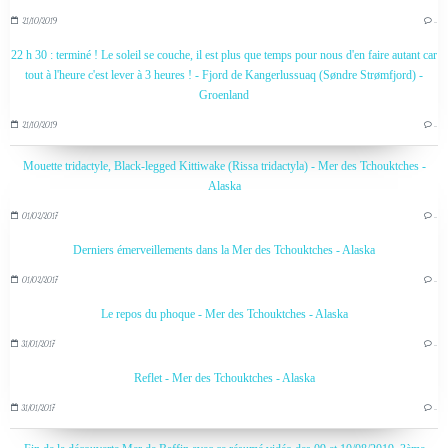
21/10/2019
…
22 h 30 : terminé ! Le soleil se couche, il est plus que temps pour nous d'en faire autant car
tout à l'heure c'est lever à 3 heures ! - Fjord de Kangerlussuaq (Søndre Strømfjord) -
Groenland
21/10/2019
…
Mouette tridactyle, Black-legged Kittiwake (Rissa tridactyla) - Mer des Tchouktches -
Alaska
01/02/2017
…
Derniers émerveillements dans la Mer des Tchouktches - Alaska
01/02/2017
…
Le repos du phoque - Mer des Tchouktches - Alaska
31/01/2017
…
Reflet - Mer des Tchouktches - Alaska
31/01/2017
…