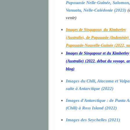
Papouasie Nelle-Guinée, Salomon,
Vanuatu, Nelle-Calédonie (2023)
(
venir)
Images de Singapour, du Kimberley
(Australie), de Papouasie (Indonésie) 
Papouasie-Nouvelle-Guinée (2022, su
Images de Singapour et du Kimberley
(Australie) (2022, début du voyage, a
blog)
Images du Chili, Atacama et Valpa
suite à Antarctique (2022)
Images d'Antarctique : de Punta A
(Chili) à Ross Island (2022)
Images des Seychelles (2021)