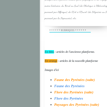
moins lointains, du Nord au Sud (de l'Arctique à l'Antarcti
passant par l'Afrique), de l'Est à l'Ouest (de Polynésie au 
passant par la Papouasie), etc.
* * * * * * RUBRIQUES * * * * * *
En bleu
: articles de l'ancienne plateforme.
En orange
: articles de la nouvelle plateforme
Images d'ici
Faune des Pyrénées (suite)
Faune des Pyrénées
Flore des Pyrénées (suite)
Flore des Pyrénées
Paysages des Pyrénées (suite)