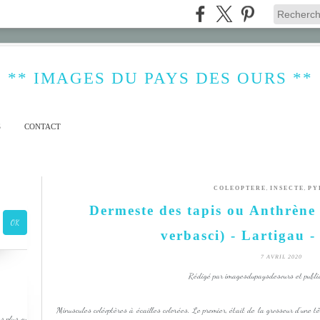
** IMAGES DU PAYS DES OURS **
S
CONTACT
,
,
COLEOPTERE
INSECTE
PY
Dermeste des tapis ou Anthrène 
verbasci) - Lartigau -
7 AVRIL 2020
Rédigé par imagesdupaysdesours et publi
Minuscules coléoptères à écailles colorées. Le premier, était de la grosseur d'une t
s plus ou