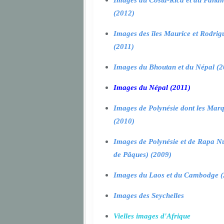
Images du Costa-Rica et du Pana
(2012)
Images des îles Maurice et Rodrig
(2011)
Images du Bhoutan et du Népal (2
Images du Népal (2011)
Images de Polynésie dont les Marq
(2010)
Images de Polynésie et de Rapa Nui
de Pâques) (2009)
Images du Laos et du Cambodge (
Images des Seychelles
Vielles images d'Afrique