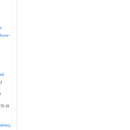
t
Terre-
al,
s)
)
3) (à
irns),