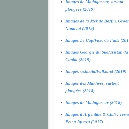
Images de Madagascar, surtout
plongées (2019)
Images de la Mer de Baffin, Groen
Nunavut (2019)
Images Le Cap/Victoria Falls (201
Images Géorgie du Sud/Tristan da
Cunha (2019)
Images Ushuaia/Falkland (2019)
Images des Maldives, surtout
plongées (2018)
Images de Madagascar (2018)
Images d'Argentine & Chili : Terr
Feu à Iguazu (2017)