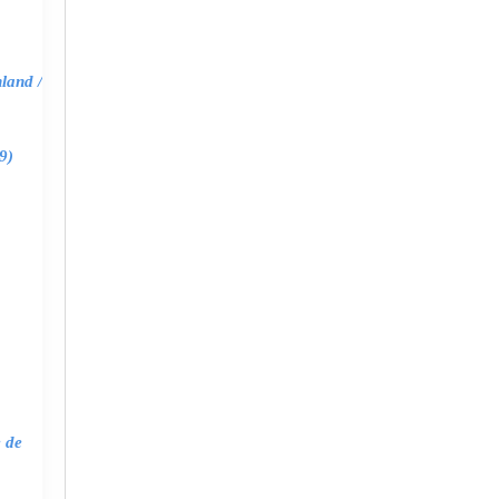
land /
9)
e de