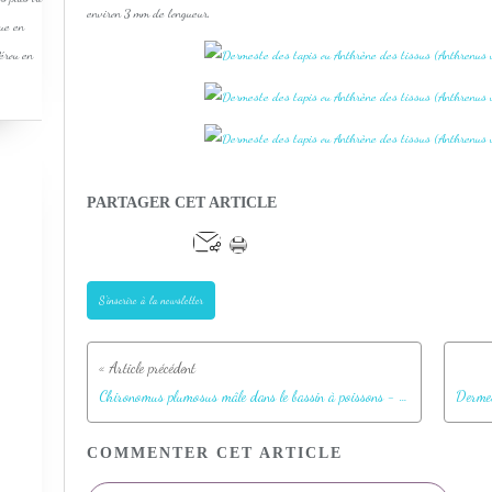
environ 3 mm de longueur.
que en
Pérou en
PARTAGER CET ARTICLE
S'inscrire à la newsletter
Chironomus plumosus mâle dans le bassin à poissons - Lartigau - Milhas - 31
COMMENTER CET ARTICLE