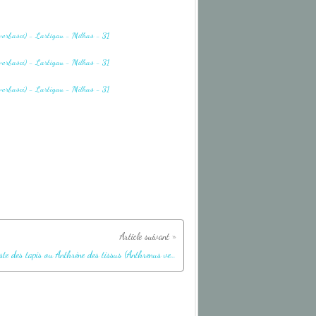
Dermeste des tapis ou Anthrène des tissus (Anthrenus verbasci) - Lartigau - Milhas - 31