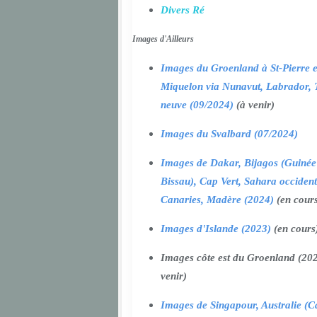
Divers Ré
Images d'Ailleurs
Images du Groenland à St-Pierre e
Miquelon via Nunavut, Labrador, 
neuve (09/2024)
(à venir)
Images du Svalbard (07/2024)
Images de Dakar, Bijagos (Guinée
Bissau), Cap Vert, Sahara occident
Canaries, Madère (2024)
(en cour
Images d'Islande (2023)
(en cours
Images côte est du Groenland (202
venir)
Images de Singapour, Australie (Ca