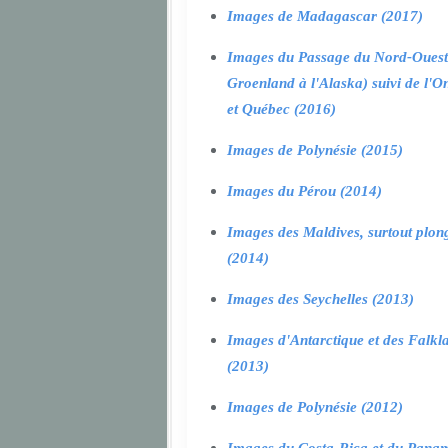
Images de Madagascar (2017)
Images du Passage du Nord-Ouest
Groenland à l'Alaska) suivi de l'O
et Québec (2016)
Images de Polynésie (2015)
Images du Pérou (2014)
Images des Maldives, surtout plon
(2014)
Images des Seychelles (2013)
Images d'Antarctique et des Falkl
(2013)
Images de Polynésie (2012)