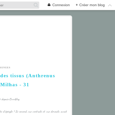
Connexion
+
Créer mon blog
RENEES
des tissus (Anthrenus
 Milhas - 31
é depuis Overblog
ête d'épingle ! Le second, vue ventrale et vue dorsale, avait