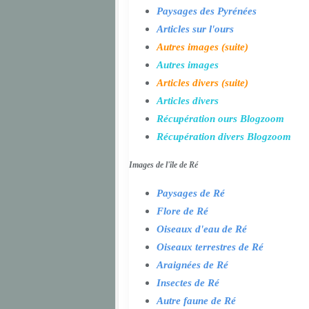
Paysages des Pyrénées
Articles sur l'ours
Autres images (suite)
Autres images
Articles divers (suite)
Articles divers
Récupération ours Blogzoom
Récupération divers Blogzoom
Images de l'île de Ré
Paysages de Ré
Flore de Ré
Oiseaux d'eau de Ré
Oiseaux terrestres de Ré
Araignées de Ré
Insectes de Ré
Autre faune de Ré