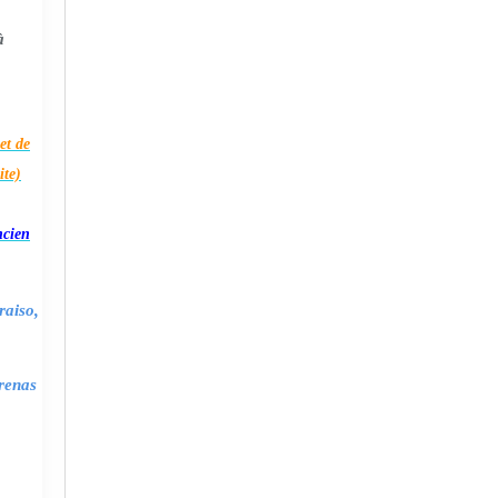
à
et de
ite)
ncien
raiso,
renas