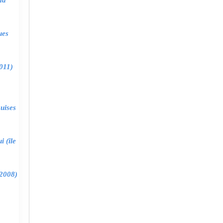
ma
ues
011)
uises
 (île
2008)