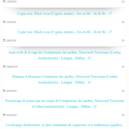
12/09/2015
…
Cygne noir, Black swan (Cygnus atratus) - Ars-en-Ré - Ile de Ré - 17
13/10/2018
…
Cygne noir, Black swan (Cygnus atratus) - Ars-en-Ré - Ile de Ré - 17
13/07/2016
…
Suite et fin de la saga des Grimpereaux des jardins, Short-toed Treecreepe (Certhia
brachydactyla) - Lartigau - Milhas - 31
03/06/2020
…
Madame et Monsieur Grimpereau des jardins, Short-toed Treecreepe (Certhia
brachydactyla) - Lartigau - Milhas - 31
31/05/2020
…
Nourrissage de jeunes par un couple de Grimpereaux des jardins, Short-toed Treecreepe
(Certhia brachydactyla) - Lartigau - Milhas - 31
31/05/2020
…
La mésange charbonnière, la fleur retardataire de cognassier et le malheureux papillon -