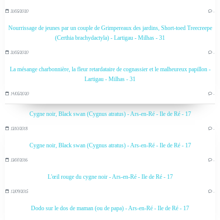
31/05/2020
…
Nourrissage de jeunes par un couple de Grimpereaux des jardins, Short-toed Treecreepe
(Certhia brachydactyla) - Lartigau - Milhas - 31
31/05/2020
…
La mésange charbonnière, la fleur retardataire de cognassier et le malheureux papillon -
Lartigau - Milhas - 31
14/05/2020
…
Cygne noir, Black swan (Cygnus atratus) - Ars-en-Ré - Ile de Ré - 17
13/10/2018
…
Cygne noir, Black swan (Cygnus atratus) - Ars-en-Ré - Ile de Ré - 17
13/07/2016
…
L'œil rouge du cygne noir - Ars-en-Ré - Ile de Ré - 17
12/09/2015
…
Dodo sur le dos de maman (ou de papa) - Ars-en-Ré - Ile de Ré - 17