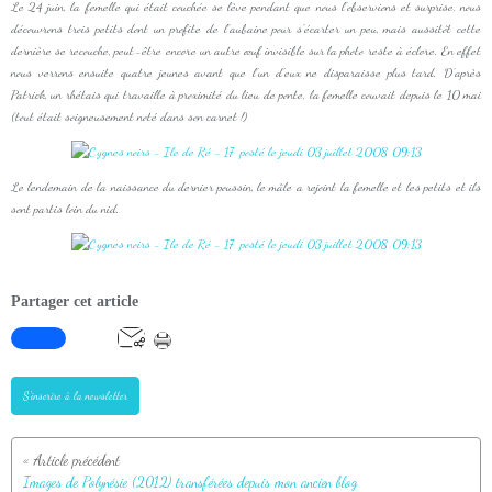
Le 24 juin, la femelle qui était couchée se lève pendant que nous l'observions et surprise, nous
découvrons trois petits dont un profite de l'aubaine pour s'écarter un peu, mais aussitôt cette
dernière se recouche, peut-être encore un autre œuf invisible sur la photo reste à éclore. En effet
nous verrons ensuite quatre jeunes avant que l'un d'eux ne disparaisse plus tard. D'après
Patrick, un rhétais qui travaille à proximité du lieu de ponte, la femelle couvait depuis le 10 mai
(tout était soigneusement noté dans son carnet !)
Le lendemain de la naissance du dernier poussin, le mâle a rejoint la femelle et les petits et ils
sont partis loin du nid.
Partager cet article
S'inscrire à la newsletter
Images de Polynésie (2012) transférées depuis mon ancien blog