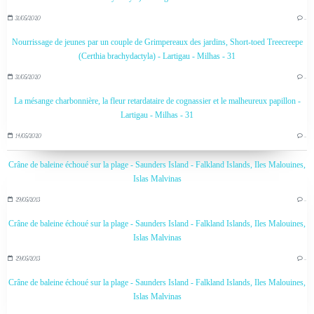
31/05/2020
…
Nourrissage de jeunes par un couple de Grimpereaux des jardins, Short-toed Treecreepe
(Certhia brachydactyla) - Lartigau - Milhas - 31
31/05/2020
…
La mésange charbonnière, la fleur retardataire de cognassier et le malheureux papillon -
Lartigau - Milhas - 31
14/05/2020
…
Crâne de baleine échoué sur la plage - Saunders Island - Falkland Islands, Iles Malouines,
Islas Malvinas
29/05/2013
…
Crâne de baleine échoué sur la plage - Saunders Island - Falkland Islands, Iles Malouines,
Islas Malvinas
29/05/2013
…
Crâne de baleine échoué sur la plage - Saunders Island - Falkland Islands, Iles Malouines,
Islas Malvinas