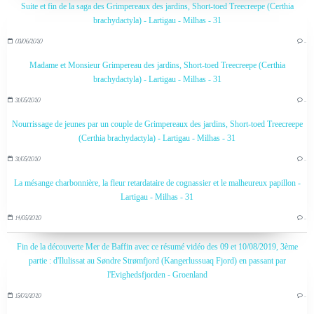
Suite et fin de la saga des Grimpereaux des jardins, Short-toed Treecreepe (Certhia
brachydactyla) - Lartigau - Milhas - 31
03/06/2020
…
Madame et Monsieur Grimpereau des jardins, Short-toed Treecreepe (Certhia
brachydactyla) - Lartigau - Milhas - 31
31/05/2020
…
Nourrissage de jeunes par un couple de Grimpereaux des jardins, Short-toed Treecreepe
(Certhia brachydactyla) - Lartigau - Milhas - 31
31/05/2020
…
La mésange charbonnière, la fleur retardataire de cognassier et le malheureux papillon -
Lartigau - Milhas - 31
14/05/2020
…
Fin de la découverte Mer de Baffin avec ce résumé vidéo des 09 et 10/08/2019, 3ème
partie : d'Ilulissat au Søndre Strømfjord (Kangerlussuaq Fjord) en passant par
l'Evighedsfjorden - Groenland
15/02/2020
…