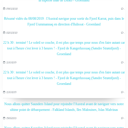
la superbe Baie de Disko - Groenland
09/02/2020
…
Résumé vidéo du 08/08/2019 : l'Austral navigue pour sortir du Fjord Karrat, puis dans le
Fjord Uummannaq en direction d'Ilulissat - Groenland
05/02/2020
…
22 h 30 : terminé ! Le soleil se couche, il est plus que temps pour nous d'en faire autant car
tout à l'heure c'est lever à 3 heures ! - Fjord de Kangerlussuaq (Søndre Strømfjord) -
Groenland
21/10/2019
…
22 h 30 : terminé ! Le soleil se couche, il est plus que temps pour nous d'en faire autant car
tout à l'heure c'est lever à 3 heures ! - Fjord de Kangerlussuaq (Søndre Strømfjord) -
Groenland
21/10/2019
…
Nous allons quitter Saunders Island pour rejoindre l'Austral avant de naviguer vers notre
ultime point de débarquement - Falkland Islands, Iles Malouines, Islas Malvinas
29/05/2013
…