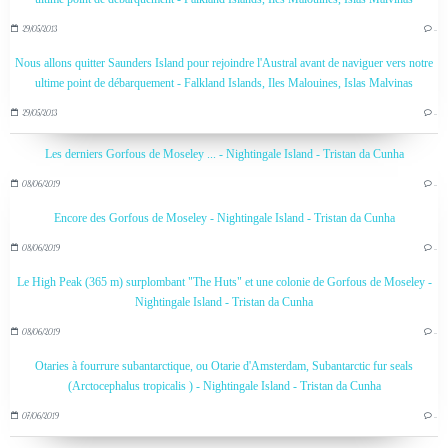
29/05/2013
…
Nous allons quitter Saunders Island pour rejoindre l'Austral avant de naviguer vers notre
ultime point de débarquement - Falkland Islands, Iles Malouines, Islas Malvinas
29/05/2013
…
Les derniers Gorfous de Moseley ... - Nightingale Island - Tristan da Cunha
08/06/2019
…
Encore des Gorfous de Moseley - Nightingale Island - Tristan da Cunha
08/06/2019
…
Le High Peak (365 m) surplombant "The Huts" et une colonie de Gorfous de Moseley -
Nightingale Island - Tristan da Cunha
08/06/2019
…
Otaries à fourrure subantarctique, ou Otarie d'Amsterdam, Subantarctic fur seals
(Arctocephalus tropicalis ) - Nightingale Island - Tristan da Cunha
07/06/2019
…