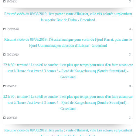
29/05/2013
…
Résumé vidéo du 09/08/2019, 1ère partie : visite d'Ilulissat, ville très colorée surplombant
la superbe Baie de Disko - Groenland
09/02/2020
…
Résumé vidéo du 08/08/2019 : l'Austral navigue pour sortir du Fjord Karrat, puis dans le
Fjord Uummannaq en direction d'Ilulissat - Groenland
05/02/2020
…
22 h 30 : terminé ! Le soleil se couche, il est plus que temps pour nous d'en faire autant car
tout à l'heure c'est lever à 3 heures ! - Fjord de Kangerlussuaq (Søndre Strømfjord) -
Groenland
21/10/2019
…
22 h 30 : terminé ! Le soleil se couche, il est plus que temps pour nous d'en faire autant car
tout à l'heure c'est lever à 3 heures ! - Fjord de Kangerlussuaq (Søndre Strømfjord) -
Groenland
21/10/2019
…
Résumé vidéo du 09/08/2019, 1ère partie : visite d'Ilulissat, ville très colorée surplombant