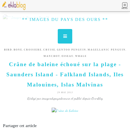
MENU
** IMAGES DU PAYS DES OURS **
,
,
,
,
,
,
BIRD
BONE
CROISIERE
CRUISE
GENTOO PENGUIN
MAGELLANIC PENGUIN
,
,
MANCHOT
OISEAU
WHALE
Crâne de baleine échoué sur la plage -
Saunders Island - Falkland Islands, Iles
Malouines, Islas Malvinas
29 MAI 2013
Rédigé par imagesdupaysdesours et publié depuis Overblog
Partager cet article