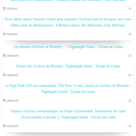
29/05/2013
…
Nous allons quitter Saunders Island pour rejoindre l'Austral avant de naviguer vers notre
ultime point de débarquement - Falkland Islands, Iles Malouines, Islas Malvinas
29/05/2013
…
Les derniers Gorfous de Moseley ... - Nightingale Island - Tristan da Cunha
08/06/2019
…
Encore des Gorfous de Moseley - Nightingale Island - Tristan da Cunha
08/06/2019
…
Le High Peak (365 m) surplombant "The Huts" et une colonie de Gorfous de Moseley -
Nightingale Island - Tristan da Cunha
08/06/2019
…
Otaries à fourrure subantarctique, ou Otarie d'Amsterdam, Subantarctic fur seals
(Arctocephalus tropicalis ) - Nightingale Island - Tristan da Cunha
07/06/2019
…