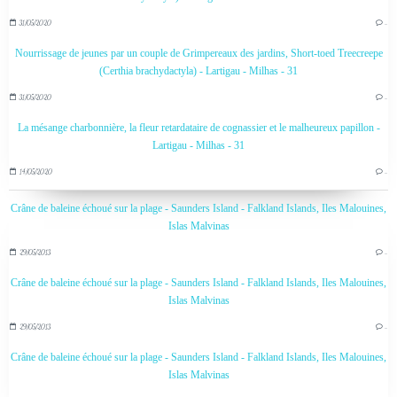
31/05/2020
…
Nourrissage de jeunes par un couple de Grimpereaux des jardins, Short-toed Treecreepe
(Certhia brachydactyla) - Lartigau - Milhas - 31
31/05/2020
…
La mésange charbonnière, la fleur retardataire de cognassier et le malheureux papillon -
Lartigau - Milhas - 31
14/05/2020
…
Crâne de baleine échoué sur la plage - Saunders Island - Falkland Islands, Iles Malouines,
Islas Malvinas
29/05/2013
…
Crâne de baleine échoué sur la plage - Saunders Island - Falkland Islands, Iles Malouines,
Islas Malvinas
29/05/2013
…
Crâne de baleine échoué sur la plage - Saunders Island - Falkland Islands, Iles Malouines,
Islas Malvinas