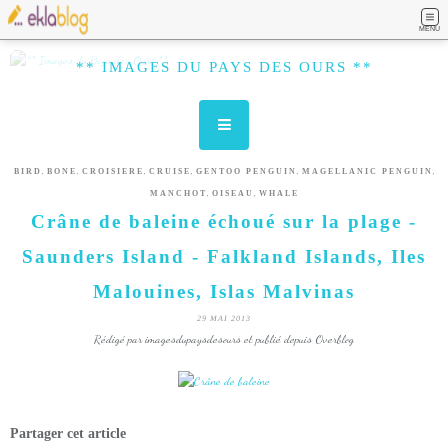
MENU
** IMAGES DU PAYS DES OURS **
,
,
,
,
,
,
BIRD
BONE
CROISIERE
CRUISE
GENTOO PENGUIN
MAGELLANIC PENGUIN
,
,
MANCHOT
OISEAU
WHALE
Crâne de baleine échoué sur la plage -
Saunders Island - Falkland Islands, Iles
Malouines, Islas Malvinas
29 MAI 2013
Rédigé par imagesdupaysdesours et publié depuis Overblog
Partager cet article