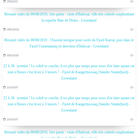
29/05/2013
…
Résumé vidéo du 09/08/2019, 1ère partie : visite d'Ilulissat, ville très colorée surplombant
la superbe Baie de Disko - Groenland
09/02/2020
…
Résumé vidéo du 08/08/2019 : l'Austral navigue pour sortir du Fjord Karrat, puis dans le
Fjord Uummannaq en direction d'Ilulissat - Groenland
05/02/2020
…
22 h 30 : terminé ! Le soleil se couche, il est plus que temps pour nous d'en faire autant car
tout à l'heure c'est lever à 3 heures ! - Fjord de Kangerlussuaq (Søndre Strømfjord) -
Groenland
21/10/2019
…
22 h 30 : terminé ! Le soleil se couche, il est plus que temps pour nous d'en faire autant car
tout à l'heure c'est lever à 3 heures ! - Fjord de Kangerlussuaq (Søndre Strømfjord) -
Groenland
21/10/2019
…
Résumé vidéo du 09/08/2019, 1ère partie : visite d'Ilulissat, ville très colorée surplombant