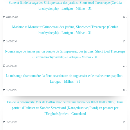
Suite et fin de la saga des Grimpereaux des jardins, Short-toed Treecreepe (Certhia
brachydactyla) - Lartigau - Milhas - 31
03/06/2020
…
Madame et Monsieur Grimpereau des jardins, Short-toed Treecreepe (Certhia
brachydactyla) - Lartigau - Milhas - 31
31/05/2020
…
Nourrissage de jeunes par un couple de Grimpereaux des jardins, Short-toed Treecreepe
(Certhia brachydactyla) - Lartigau - Milhas - 31
31/05/2020
…
La mésange charbonnière, la fleur retardataire de cognassier et le malheureux papillon -
Lartigau - Milhas - 31
14/05/2020
…
Fin de la découverte Mer de Baffin avec ce résumé vidéo des 09 et 10/08/2019, 3ème
partie : d'Ilulissat au Søndre Strømfjord (Kangerlussuaq Fjord) en passant par
l'Evighedsfjorden - Groenland
15/02/2020
…