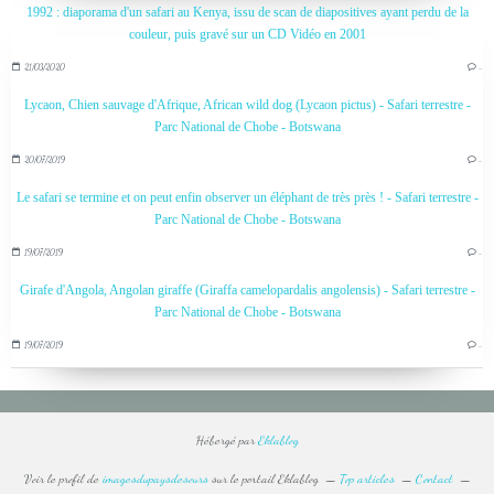
1992 : diaporama d'un safari au Kenya, issu de scan de diapositives ayant perdu de la
couleur, puis gravé sur un CD Vidéo en 2001
21/03/2020
…
Lycaon, Chien sauvage d'Afrique, African wild dog (Lycaon pictus) - Safari terrestre -
Parc National de Chobe - Botswana
20/07/2019
…
Le safari se termine et on peut enfin observer un éléphant de très près ! - Safari terrestre -
Parc National de Chobe - Botswana
19/07/2019
…
Girafe d'Angola, Angolan giraffe (Giraffa camelopardalis angolensis) - Safari terrestre -
Parc National de Chobe - Botswana
19/07/2019
…
Hébergé par
Eklablog
Voir le profil de
imagesdupaysdesours
sur le portail Eklablog
Top articles
Contact