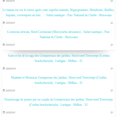
17/07/2019
…
Le bateau est sur le retour après cette superbe matinée, Hippopotames, Marabouts, Buffles,
Impalas, s'estompent au loin ... - Safari nautique - Parc National de Chobe - Botswana
17/07/2019
…
Cormoran africain, Reed Cormorant (Microcarbo africanus) - Safari nautique - Parc
National de Chobe - Botswana
17/07/2019
…
Suite et fin de la saga des Grimpereaux des jardins, Short-toed Treecreepe (Certhia
brachydactyla) - Lartigau - Milhas - 31
03/06/2020
…
Madame et Monsieur Grimpereau des jardins, Short-toed Treecreepe (Certhia
brachydactyla) - Lartigau - Milhas - 31
31/05/2020
…
Nourrissage de jeunes par un couple de Grimpereaux des jardins, Short-toed Treecreepe
(Certhia brachydactyla) - Lartigau - Milhas - 31
31/05/2020
…