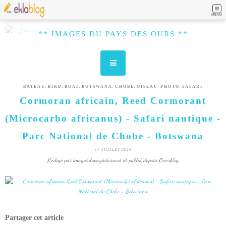
MENU
** IMAGES DU PAYS DES OURS **
,
,
,
,
,
,
,
BATEAU
BIRD
BOAT
BOTSWANA
CHOBE
OISEAU
PHOTO
SAFARI
Cormoran africain, Reed Cormorant
(Microcarbo africanus) - Safari nautique -
Parc National de Chobe - Botswana
17 JUILLET 2019
Rédigé par imagesdupaysdesours et publié depuis Overblog
Partager cet article