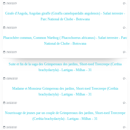
19/07/2019
…
Girafe d'Angola, Angolan giraffe (Giraffa camelopardalis angolensis) - Safari terrestre -
Parc National de Chobe - Botswana
19/07/2019
…
Phacochère commun, Common Warthog ( Phacochoerus africanus) - Safari terrestre - Parc
National de Chobe - Botswana
19/07/2019
…
Suite et fin de la saga des Grimpereaux des jardins, Short-toed Treecreepe (Certhia
brachydactyla) - Lartigau - Milhas - 31
03/06/2020
…
Madame et Monsieur Grimpereau des jardins, Short-toed Treecreepe (Certhia
brachydactyla) - Lartigau - Milhas - 31
31/05/2020
…
Nourrissage de jeunes par un couple de Grimpereaux des jardins, Short-toed Treecreepe
(Certhia brachydactyla) - Lartigau - Milhas - 31
31/05/2020
…