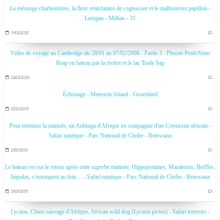
La mésange charbonnière, la fleur retardataire de cognassier et le malheureux papillon -
Lartigau - Milhas - 31
14/05/2020
…
Vidéo de voyage au Cambodge du 28/01 au 07/02/2008 - Partie 3 : Phnom Penh/Siem
Reap en bateau par la rivière et le lac Tonle Sap
05/05/2020
…
Échouage - Meteorite Island - Groenland
07/10/2019
…
Pour terminer la matinée, un Anhinga d'Afrique en compagnie d'un Cormoran africain -
Safari nautique - Parc National de Chobe - Botswana
17/07/2019
…
Le bateau est sur le retour après cette superbe matinée, Hippopotames, Marabouts, Buffles,
Impalas, s'estompent au loin ... - Safari nautique - Parc National de Chobe - Botswana
17/07/2019
…
Lycaon, Chien sauvage d'Afrique, African wild dog (Lycaon pictus) - Safari terrestre -