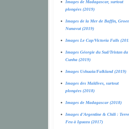
Images de Madagascar, surtout
plongées (2019)
Images de la Mer de Baffin, Groen
Nunavut (2019)
Images Le Cap/Victoria Falls (201
Images Géorgie du Sud/Tristan da
Cunha (2019)
Images Ushuaia/Falkland (2019)
Images des Maldives, surtout
plongées (2018)
Images de Madagascar (2018)
Images d'Argentine & Chili : Terr
Feu à Iguazu (2017)