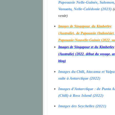
Papouasie Nelle-Guinée, Salomon,
Vanuatu, Nelle-Calédonie (2023)
(
venir)
Images de Singapour, du Kimberley
(Australie), de Papouasie (Indonésie) 
Papouasie-Nouvelle-Guinée (2022, su
Images de Singapour et du Kimberley
(Australie) (2022, début du voyage, a
blog)
Images du Chili, Atacama et Valpa
suite à Antarctique (2022)
Images d'Antarctique : de Punta A
(Chili) à Ross Island (2022)
Images des Seychelles (2021)