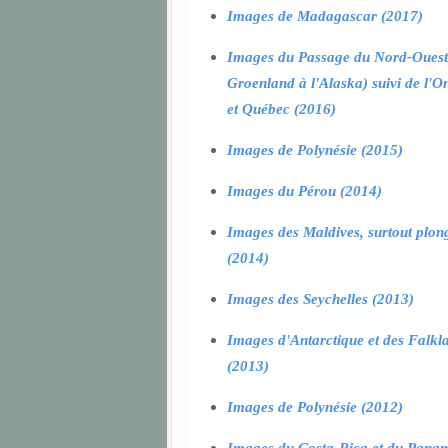
Images de Madagascar (2017)
Images du Passage du Nord-Ouest
Groenland à l'Alaska) suivi de l'O
et Québec (2016)
Images de Polynésie (2015)
Images du Pérou (2014)
Images des Maldives, surtout plon
(2014)
Images des Seychelles (2013)
Images d'Antarctique et des Falkl
(2013)
Images de Polynésie (2012)