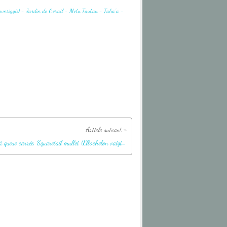
Mulet à queue carrée, Squaretail mullet (Ellochelon vaigiensis) - Jardin de Corail - Motu Tautau - Taha'a - Polynésie française