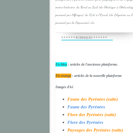
moins lointains, du Nord au Sud (de l'Arctique à l'Antarcti
passant par l'Afrique), de l'Est à l'Ouest (de Polynésie au 
passant par la Papouasie), etc.
* * * * * * RUBRIQUES * * * * * *
En bleu
: articles de l'ancienne plateforme.
En orange
: articles de la nouvelle plateforme
Images d'ici
Faune des Pyrénées (suite)
Faune des Pyrénées
Flore des Pyrénées (suite)
Flore des Pyrénées
Paysages des Pyrénées (suite)