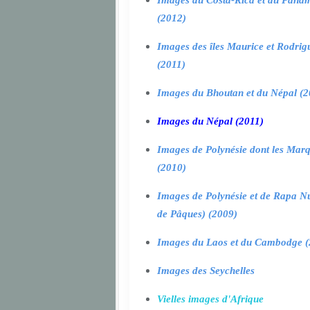
Images du Costa-Rica et du Pana
(2012)
Images des îles Maurice et Rodrig
(2011)
Images du Bhoutan et du Népal (2
Images du Népal (2011)
Images de Polynésie dont les Marq
(2010)
Images de Polynésie et de Rapa Nui
de Pâques) (2009)
Images du Laos et du Cambodge (
Images des Seychelles
Vielles images d'Afrique