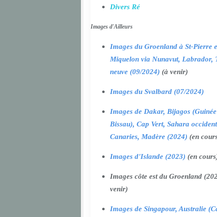
Divers Ré
Images d'Ailleurs
Images du Groenland à St-Pierre e
Miquelon via Nunavut, Labrador, 
neuve (09/2024)
(à venir)
Images du Svalbard (07/2024)
Images de Dakar, Bijagos (Guinée
Bissau), Cap Vert, Sahara occident
Canaries, Madère (2024)
(en cour
Images d'Islande (2023)
(en cours
Images côte est du Groenland (202
venir)
Images de Singapour, Australie (Ca