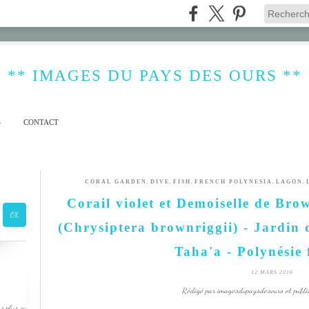
** IMAGES DU PAYS DES OURS **
S
CONTACT
,
,
,
,
,
CORAL GARDEN
DIVE
FISH
FRENCH POLYNESIA
LAGON
Corail violet et Demoiselle de Bro
(Chrysiptera brownriggii) - Jardin 
Taha'a - Polynésie 
12 MARS 2016
Rédigé par imagesdupaysdesours et publi
s plus ou