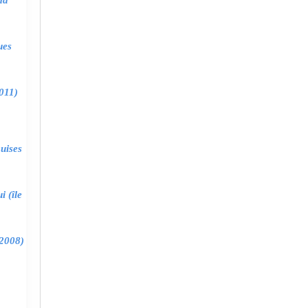
ma
ues
011)
uises
 (île
2008)