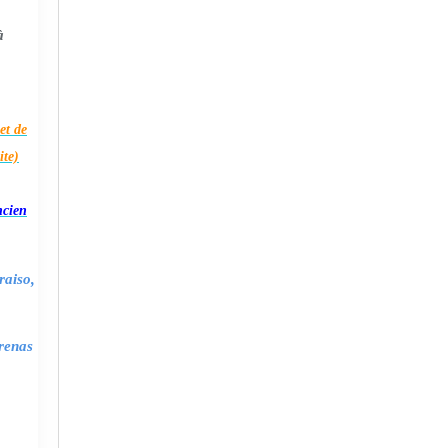
à
et de
ite)
ncien
raiso,
renas