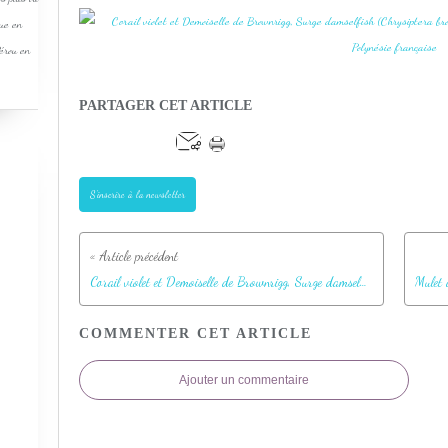
que en
Pérou en
PARTAGER CET ARTICLE
S'inscrire à la newsletter
Corail violet et Demoiselle de Brownrigg, Surge damselfish (Chrysiptera brownriggii) - Jardin de Corail - Motu Tautau - Taha'a - Polynésie française
COMMENTER CET ARTICLE
Ajouter un commentaire