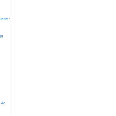
land /
9)
e de