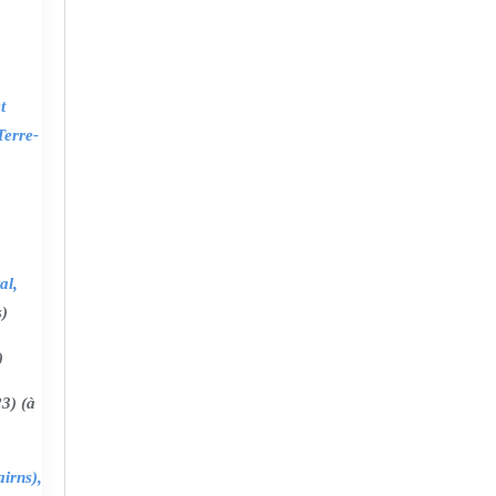
t
Terre-
al,
s)
)
3) (à
irns),