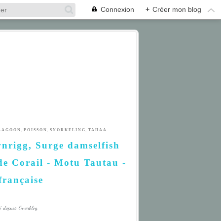
Connexion
+
Créer mon blog
,
,
,
LAGOON
POISSON
SNORKELING
TAHAA
wnrigg, Surge damselfish
de Corail - Motu Tautau -
française
é depuis Overblog