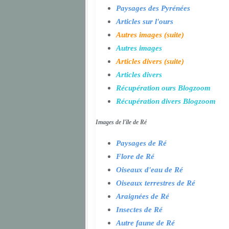
Paysages des Pyrénées
Articles sur l'ours
Autres images (suite)
Autres images
Articles divers (suite)
Articles divers
Récupération ours Blogzoom
Récupération divers Blogzoom
Images de l'île de Ré
Paysages de Ré
Flore de Ré
Oiseaux d'eau de Ré
Oiseaux terrestres de Ré
Araignées de Ré
Insectes de Ré
Autre faune de Ré