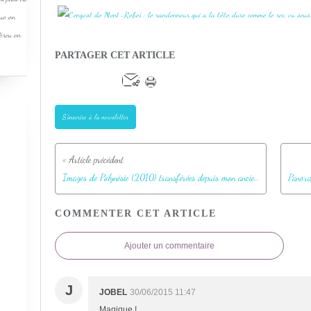
que en
Pérou en
PARTAGER CET ARTICLE
S'inscrire à la newsletter
Images de Polynésie (2010) transférées depuis mon ancien blog
COMMENTER CET ARTICLE
Ajouter un commentaire
J
JOBEL
30/06/2015 11:47
Magique !