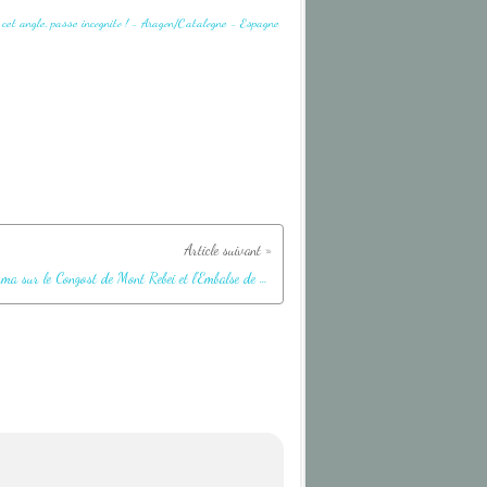
Panorama sur le Congost de Mont Rebei et l'Embalse de Canelles vu de la passerelle "des escaleras" - Aragon/Catalogne - Espagne