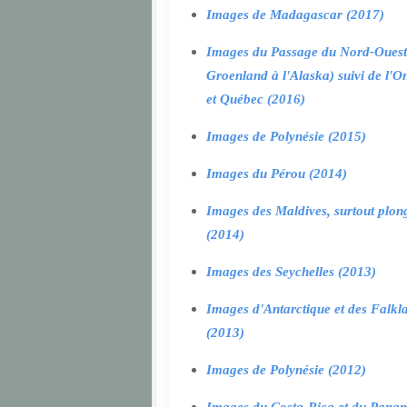
Images de Madagascar (2017)
Images du Passage du Nord-Ouest
Groenland à l'Alaska) suivi de l'O
et Québec (2016)
Images de Polynésie (2015)
Images du Pérou (2014)
Images des Maldives, surtout plon
(2014)
Images des Seychelles (2013)
Images d'Antarctique et des Falkl
(2013)
Images de Polynésie (2012)