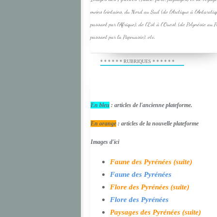
moins lointains, du Nord au Sud (de l'Arctique à l'Antarcti
passant par l'Afrique), de l'Est à l'Ouest (de Polynésie au 
passant par la Papouasie), etc.
* * * * * * RUBRIQUES * * * * * *
En bleu
: articles de l'ancienne plateforme.
En orange
: articles de la nouvelle plateforme
Images d'ici
Faune des Pyrénées (suite)
Faune des Pyrénées
Flore des Pyrénées (suite)
Flore des Pyrénées
Paysages des Pyrénées (suite)