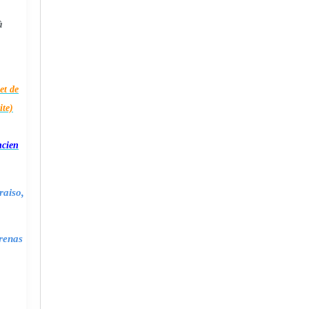
à
et de
ite)
ncien
raiso,
renas