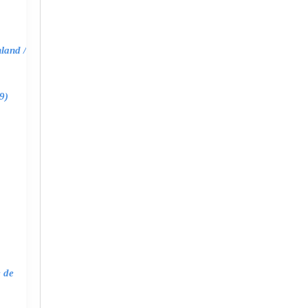
land /
9)
e de