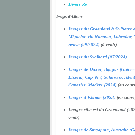
Divers Ré
Images d'Ailleurs
Images du Groenland à St-Pierre e
Miquelon via Nunavut, Labrador, 
neuve (09/2024)
(à venir)
Images du Svalbard (07/2024)
Images de Dakar, Bijagos (Guinée
Bissau), Cap Vert, Sahara occident
Canaries, Madère (2024)
(en cour
Images d'Islande (2023)
(en cours
Images côte est du Groenland (202
venir)
Images de Singapour, Australie (Ca