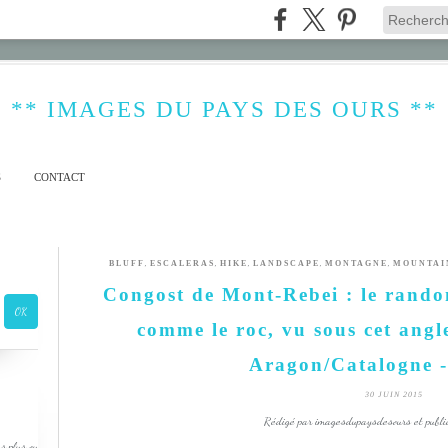
** IMAGES DU PAYS DES OURS **
S
CONTACT
,
,
,
,
,
BLUFF
ESCALERAS
HIKE
LANDSCAPE
MONTAGNE
MOUNTAI
Congost de Mont-Rebei : le randon
comme le roc, vu sous cet angle
Aragon/Catalogne 
30 JUIN 2015
Rédigé par imagesdupaysdesours et publi
s plus ou