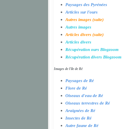
Paysages des Pyrénées
Articles sur l'ours
Autres images (suite)
Autres images
Articles divers (suite)
Articles divers
Récupération ours Blogzoom
Récupération divers Blogzoom
Images de l'île de Ré
Paysages de Ré
Flore de Ré
Oiseaux d'eau de Ré
Oiseaux terrestres de Ré
Araignées de Ré
Insectes de Ré
Autre faune de Ré