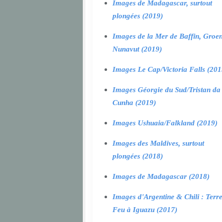
Images de Madagascar, surtout
plongées (2019)
Images de la Mer de Baffin, Groen
Nunavut (2019)
Images Le Cap/Victoria Falls (201
Images Géorgie du Sud/Tristan da
Cunha (2019)
Images Ushuaia/Falkland (2019)
Images des Maldives, surtout
plongées (2018)
Images de Madagascar (2018)
Images d'Argentine & Chili : Terr
Feu à Iguazu (2017)