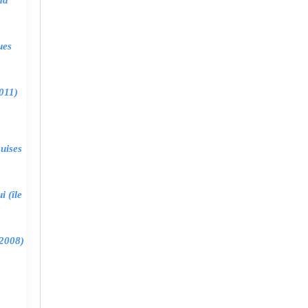
ma
ues
011)
uises
 (île
2008)