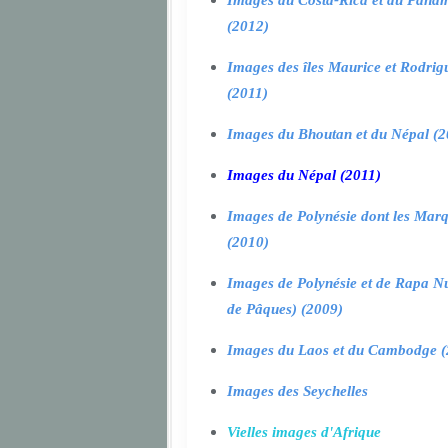
Images du Costa-Rica et du Pana
(2012)
Images des îles Maurice et Rodrig
(2011)
Images du Bhoutan et du Népal (2
Images du Népal (2011)
Images de Polynésie dont les Marq
(2010)
Images de Polynésie et de Rapa Nui
de Pâques) (2009)
Images du Laos et du Cambodge (
Images des Seychelles
Vielles images d'Afrique