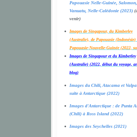
Papouasie Nelle-Guinée, Salomon,
Vanuatu, Nelle-Calédonie (2023)
(
venir)
Images de Singapour, du Kimberley
(Australie), de Papouasie (Indonésie) 
Papouasie-Nouvelle-Guinée (2022, su
Images de Singapour et du Kimberley
(Australie) (2022, début du voyage, a
blog)
Images du Chili, Atacama et Valpa
suite à Antarctique (2022)
Images d'Antarctique : de Punta A
(Chili) à Ross Island (2022)
Images des Seychelles (2021)