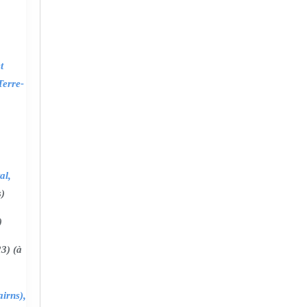
t
Terre-
al,
s)
)
3) (à
irns),