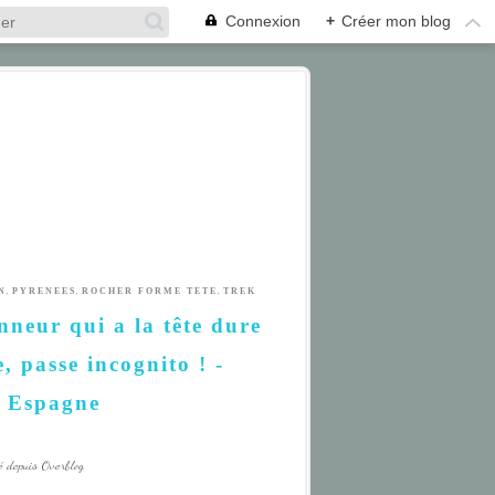
Connexion
+
Créer mon blog
,
,
,
N
PYRENEES
ROCHER FORME TETE
TREK
neur qui a la tête dure
, passe incognito ! -
- Espagne
é depuis Overblog