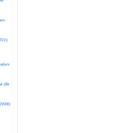
ma
ues
011)
uises
 (île
2008)