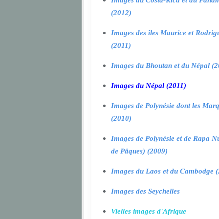
Images du Costa-Rica et du Pana
(2012)
Images des îles Maurice et Rodrig
(2011)
Images du Bhoutan et du Népal (2
Images du Népal (2011)
Images de Polynésie dont les Marq
(2010)
Images de Polynésie et de Rapa Nui
de Pâques) (2009)
Images du Laos et du Cambodge (
Images des Seychelles
Vielles images d'Afrique