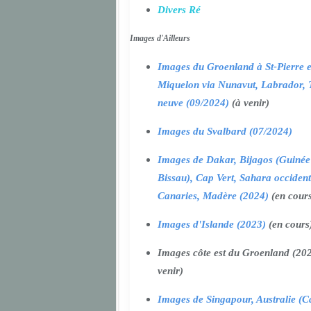
Divers Ré
Images d'Ailleurs
Images du Groenland à St-Pierre e
Miquelon via Nunavut, Labrador, 
neuve (09/2024)
(à venir)
Images du Svalbard (07/2024)
Images de Dakar, Bijagos (Guinée
Bissau), Cap Vert, Sahara occident
Canaries, Madère (2024)
(en cour
Images d'Islande (2023)
(en cours
Images côte est du Groenland (202
venir)
Images de Singapour, Australie (Ca