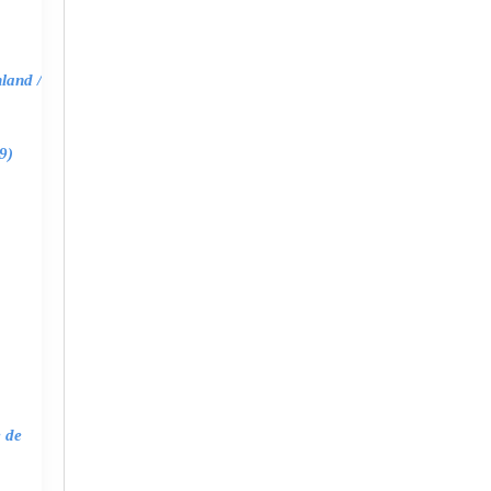
land /
9)
e de