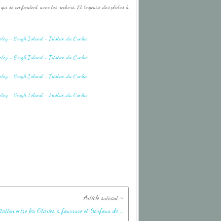
 qui se confondent avec les rochers. Et toujours des photos à
Cohabitation entre les Otaries à fourrure et Gorfous de Moseley - Gough Island - Tristan da Cunha