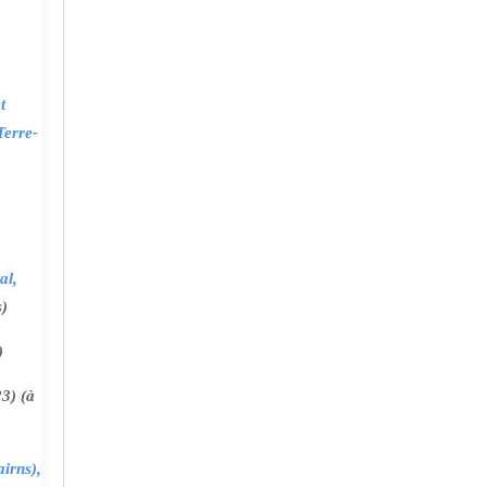
t
Terre-
al,
s)
)
3) (à
irns),