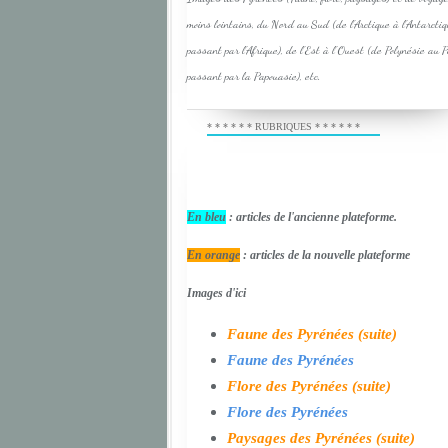
moins lointains, du Nord au Sud (de l'Arctique à l'Antarcti
passant par l'Afrique), de l'Est à l'Ouest (de Polynésie au 
passant par la Papouasie), etc.
* * * * * * RUBRIQUES * * * * * *
En bleu
: articles de l'ancienne plateforme.
En orange
: articles de la nouvelle plateforme
Images d'ici
Faune des Pyrénées (suite)
Faune des Pyrénées
Flore des Pyrénées (suite)
Flore des Pyrénées
Paysages des Pyrénées (suite)