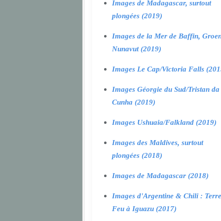
Images de Madagascar, surtout
plongées (2019)
Images de la Mer de Baffin, Groen
Nunavut (2019)
Images Le Cap/Victoria Falls (201
Images Géorgie du Sud/Tristan da
Cunha (2019)
Images Ushuaia/Falkland (2019)
Images des Maldives, surtout
plongées (2018)
Images de Madagascar (2018)
Images d'Argentine & Chili : Terr
Feu à Iguazu (2017)