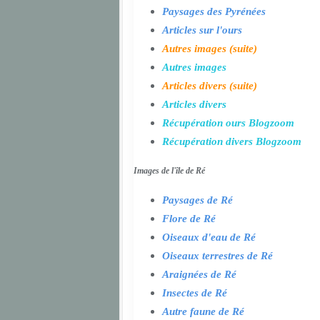
Paysages des Pyrénées
Articles sur l'ours
Autres images (suite)
Autres images
Articles divers (suite)
Articles divers
Récupération ours Blogzoom
Récupération divers Blogzoom
Images de l'île de Ré
Paysages de Ré
Flore de Ré
Oiseaux d'eau de Ré
Oiseaux terrestres de Ré
Araignées de Ré
Insectes de Ré
Autre faune de Ré