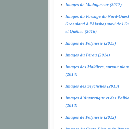
Images de Madagascar (2017)
Images du Passage du Nord-Ouest
Groenland à l'Alaska) suivi de l'O
et Québec (2016)
Images de Polynésie (2015)
Images du Pérou (2014)
Images des Maldives, surtout plon
(2014)
Images des Seychelles (2013)
Images d'Antarctique et des Falkl
(2013)
Images de Polynésie (2012)