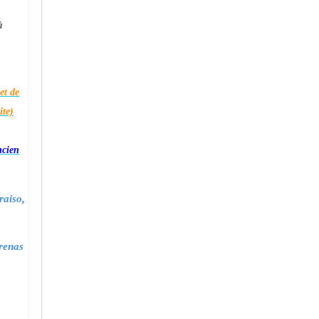
à
et de
ite)
ncien
raiso,
renas