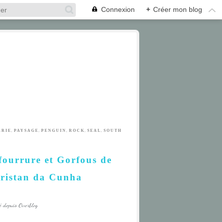
Connexion
+
Créer mon blog
,
,
,
,
,
ARIE
PAYSAGE
PENGUIN
ROCK
SEAL
SOUTH
 fourrure et Gorfous de
Tristan da Cunha
é depuis Overblog