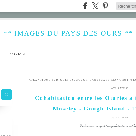
** IMAGES DU PAYS DES OURS **
S
CONTACT
,
,
,
,
,
ATLANTIQUE SUD
GORFOU
GOUGH
LANDSCAPE
MANCHOT
OT
ATLANTIC
Cohabitation entre les Otaries à
Moseley - Gough Island - 
30 MAI 2019
Rédigé par imagesdupaysdesours et publi
s plus ou