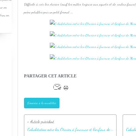
Difficile à voir les otaries (sauf les mâles toujours aux aguets et de couleur fauve)
que en
peine potables pour un petit format ...
Pérou en
PARTAGER CET ARTICLE
S'inscrire à la newsletter
Cohabitation entre les Otaries à fourrure et Gorfous de Moseley - Gough Island - Tristan da Cunha