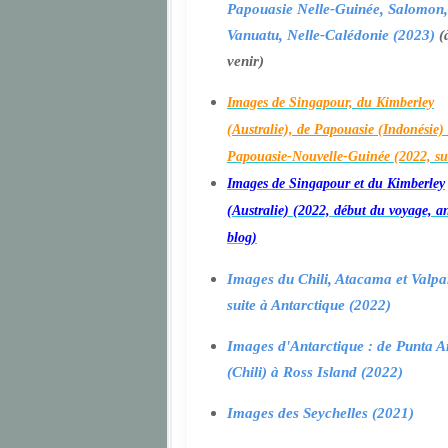
Papouasie Nelle-Guinée, Salomon,
Vanuatu, Nelle-Calédonie (2023)
(
venir)
Images de Singapour, du Kimberley
(Australie), de Papouasie (Indonésie) 
Papouasie-Nouvelle-Guinée (2022, su
Images de Singapour et du Kimberley
(Australie) (2022, début du voyage, a
blog)
Images du Chili, Atacama et Valpa
suite à Antarctique (2022)
Images d'Antarctique : de Punta A
(Chili) à Ross Island (2022)
Images des Seychelles (2021)