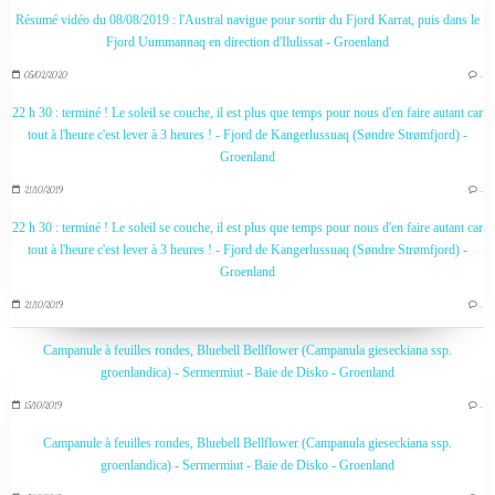
Résumé vidéo du 08/08/2019 : l'Austral navigue pour sortir du Fjord Karrat, puis dans le
Fjord Uummannaq en direction d'Ilulissat - Groenland
05/02/2020
…
22 h 30 : terminé ! Le soleil se couche, il est plus que temps pour nous d'en faire autant car
tout à l'heure c'est lever à 3 heures ! - Fjord de Kangerlussuaq (Søndre Strømfjord) -
Groenland
21/10/2019
…
22 h 30 : terminé ! Le soleil se couche, il est plus que temps pour nous d'en faire autant car
tout à l'heure c'est lever à 3 heures ! - Fjord de Kangerlussuaq (Søndre Strømfjord) -
Groenland
21/10/2019
…
Campanule à feuilles rondes, Bluebell Bellflower (Campanula gieseckiana ssp.
groenlandica) - Sermermiut - Baie de Disko - Groenland
15/10/2019
…
Campanule à feuilles rondes, Bluebell Bellflower (Campanula gieseckiana ssp.
groenlandica) - Sermermiut - Baie de Disko - Groenland