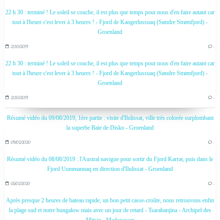
22 h 30 : terminé ! Le soleil se couche, il est plus que temps pour nous d'en faire autant car
tout à l'heure c'est lever à 3 heures ! - Fjord de Kangerlussuaq (Søndre Strømfjord) -
Groenland
21/10/2019
…
22 h 30 : terminé ! Le soleil se couche, il est plus que temps pour nous d'en faire autant car
tout à l'heure c'est lever à 3 heures ! - Fjord de Kangerlussuaq (Søndre Strømfjord) -
Groenland
21/10/2019
…
Résumé vidéo du 09/08/2019, 1ère partie : visite d'Ilulissat, ville très colorée surplombant
la superbe Baie de Disko - Groenland
09/02/2020
…
Résumé vidéo du 08/08/2019 : l'Austral navigue pour sortir du Fjord Karrat, puis dans le
Fjord Uummannaq en direction d'Ilulissat - Groenland
05/02/2020
…
Après presque 2 heures de bateau rapide, un bon petit casse-croûte, nous retrouvons enfin
la plage sud et notre bungalow mais avec un jour de retard - Tsarabanjina - Archipel des