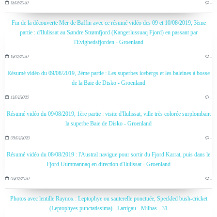
18/07/2020
…
Fin de la découverte Mer de Baffin avec ce résumé vidéo des 09 et 10/08/2019, 3ème
partie : d'Ilulissat au Søndre Strømfjord (Kangerlussuaq Fjord) en passant par
l'Evighedsfjorden - Groenland
15/02/2020
…
Résumé vidéo du 09/08/2019, 2ème partie : Les superbes icebergs et les baleines à bosse
de la Baie de Disko - Groenland
12/02/2020
…
Résumé vidéo du 09/08/2019, 1ère partie : visite d'Ilulissat, ville très colorée surplombant
la superbe Baie de Disko - Groenland
09/02/2020
…
Résumé vidéo du 08/08/2019 : l'Austral navigue pour sortir du Fjord Karrat, puis dans le
Fjord Uummannaq en direction d'Ilulissat - Groenland
05/02/2020
…
Photos avec lentille Raynox : Leptophye ou sauterelle ponctuée, Speckled bush-cricket
(Leptophyes punctatissima) - Lartigau - Milhas - 31