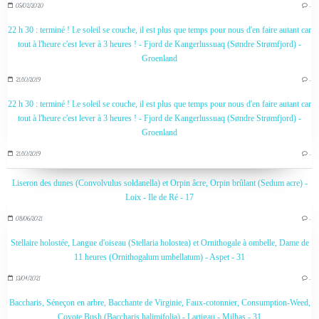
05/02/2020
…
22 h 30 : terminé ! Le soleil se couche, il est plus que temps pour nous d'en faire autant car
tout à l'heure c'est lever à 3 heures ! - Fjord de Kangerlussuaq (Søndre Strømfjord) -
Groenland
21/10/2019
…
22 h 30 : terminé ! Le soleil se couche, il est plus que temps pour nous d'en faire autant car
tout à l'heure c'est lever à 3 heures ! - Fjord de Kangerlussuaq (Søndre Strømfjord) -
Groenland
21/10/2019
…
Liseron des dunes (Convolvulus soldanella) et Orpin âcre, Orpin brûlant (Sedum acre) -
Loix - Ile de Ré - 17
08/06/2021
…
Stellaire holostée, Langue d'oiseau (Stellaria holostea) et Ornithogale à ombelle, Dame de
11 heures (Ornithogalum umbellatum) - Aspet - 31
13/04/2021
…
Baccharis, Séneçon en arbre, Bacchante de Virginie, Faux-cotonnier, Consumption-Weed,
Coyote Bush (Baccharis halimifolia) - Lartigau - Milhas - 31