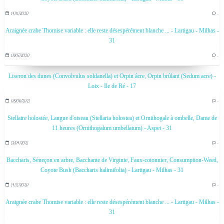
14/11/2020
…
Araignée crabe Thomise variable : elle reste désespérément blanche ... - Lartigau - Milhas -
31
18/07/2020
…
Liseron des dunes (Convolvulus soldanella) et Orpin âcre, Orpin brûlant (Sedum acre) -
Loix - Ile de Ré - 17
08/06/2021
…
Stellaire holostée, Langue d'oiseau (Stellaria holostea) et Ornithogale à ombelle, Dame de
11 heures (Ornithogalum umbellatum) - Aspet - 31
13/04/2021
…
Baccharis, Séneçon en arbre, Bacchante de Virginie, Faux-cotonnier, Consumption-Weed,
Coyote Bush (Baccharis halimifolia) - Lartigau - Milhas - 31
14/11/2020
…
Araignée crabe Thomise variable : elle reste désespérément blanche ... - Lartigau - Milhas -
31