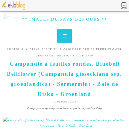
MENU
** IMAGES DU PAYS DES OURS **
,
,
,
,
,
,
,
,
ARCTIQUE
AUSTRAL
BLEUE
BLUE
CROISIERE
CRUISE
FLEUR
FLOWER
,
,
,
GROENLAND
PHOTO
PICTURE
TRIP
Campanule à feuilles rondes, Bluebell
Bellflower (Campanula gieseckiana ssp.
groenlandica) - Sermermiut - Baie de
Disko - Groenland
15 OCTOBRE 2019
Rédigé par imagesdupaysdesours et publié depuis Overblog