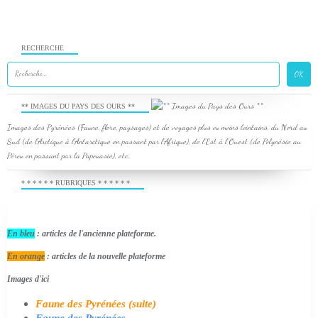
RECHERCHE
** IMAGES DU PAYS DES OURS **
Images des Pyrénées (Faune, flore, paysages) et de voyages plus ou moins lointains, du Nord au
Sud (de l'Arctique à l'Antarctique en passant par l'Afrique), de l'Est à l'Ouest (de Polynésie au
Pérou en passant par la Papouasie), etc.
* * * * * * RUBRIQUES * * * * * *
En bleu
: articles de l'ancienne plateforme.
En orange
: articles de la nouvelle plateforme
Images d'ici
Faune des Pyrénées (suite)
Faune des Pyrénées