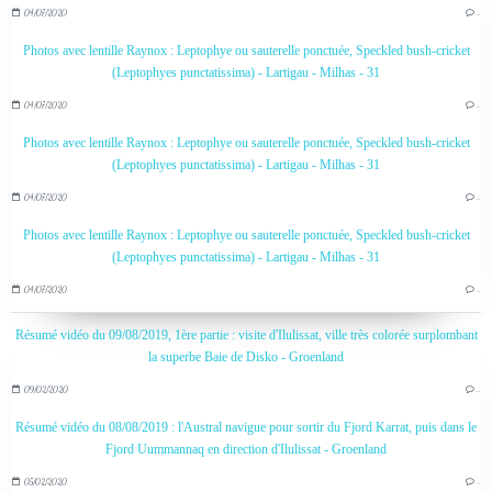
04/07/2020
…
Photos avec lentille Raynox : Leptophye ou sauterelle ponctuée, Speckled bush-cricket
(Leptophyes punctatissima) - Lartigau - Milhas - 31
04/07/2020
…
Photos avec lentille Raynox : Leptophye ou sauterelle ponctuée, Speckled bush-cricket
(Leptophyes punctatissima) - Lartigau - Milhas - 31
04/07/2020
…
Photos avec lentille Raynox : Leptophye ou sauterelle ponctuée, Speckled bush-cricket
(Leptophyes punctatissima) - Lartigau - Milhas - 31
04/07/2020
…
Résumé vidéo du 09/08/2019, 1ère partie : visite d'Ilulissat, ville très colorée surplombant
la superbe Baie de Disko - Groenland
09/02/2020
…
Résumé vidéo du 08/08/2019 : l'Austral navigue pour sortir du Fjord Karrat, puis dans le
Fjord Uummannaq en direction d'Ilulissat - Groenland
05/02/2020
…