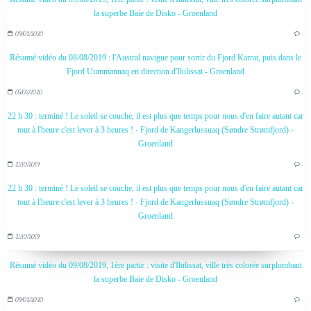
la superbe Baie de Disko - Groenland
09/02/2020
…
Résumé vidéo du 08/08/2019 : l'Austral navigue pour sortir du Fjord Karrat, puis dans le
Fjord Uummannaq en direction d'Ilulissat - Groenland
05/02/2020
…
22 h 30 : terminé ! Le soleil se couche, il est plus que temps pour nous d'en faire autant car
tout à l'heure c'est lever à 3 heures ! - Fjord de Kangerlussuaq (Søndre Strømfjord) -
Groenland
21/10/2019
…
22 h 30 : terminé ! Le soleil se couche, il est plus que temps pour nous d'en faire autant car
tout à l'heure c'est lever à 3 heures ! - Fjord de Kangerlussuaq (Søndre Strømfjord) -
Groenland
21/10/2019
…
Résumé vidéo du 09/08/2019, 1ère partie : visite d'Ilulissat, ville très colorée surplombant
la superbe Baie de Disko - Groenland
09/02/2020
…