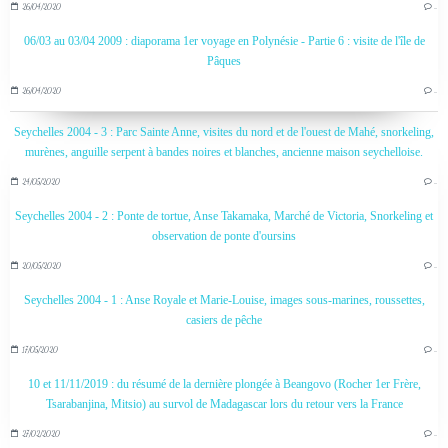
26/04/2020
…
06/03 au 03/04 2009 : diaporama 1er voyage en Polynésie - Partie 6 : visite de l'île de
Pâques
26/04/2020
…
Seychelles 2004 - 3 : Parc Sainte Anne, visites du nord et de l'ouest de Mahé, snorkeling,
murènes, anguille serpent à bandes noires et blanches, ancienne maison seychelloise.
24/05/2020
…
Seychelles 2004 - 2 : Ponte de tortue, Anse Takamaka, Marché de Victoria, Snorkeling et
observation de ponte d'oursins
20/05/2020
…
Seychelles 2004 - 1 : Anse Royale et Marie-Louise, images sous-marines, roussettes,
casiers de pêche
17/05/2020
…
10 et 11/11/2019 : du résumé de la dernière plongée à Beangovo (Rocher 1er Frère,
Tsarabanjina, Mitsio) au survol de Madagascar lors du retour vers la France
27/02/2020
…