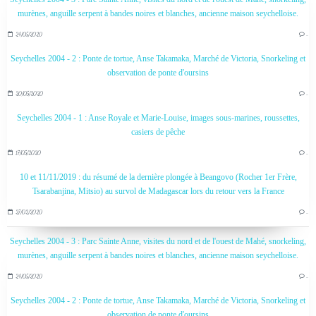
murènes, anguille serpent à bandes noires et blanches, ancienne maison seychelloise.
24/05/2020
…
Seychelles 2004 - 2 : Ponte de tortue, Anse Takamaka, Marché de Victoria, Snorkeling et
observation de ponte d'oursins
20/05/2020
…
Seychelles 2004 - 1 : Anse Royale et Marie-Louise, images sous-marines, roussettes,
casiers de pêche
17/05/2020
…
10 et 11/11/2019 : du résumé de la dernière plongée à Beangovo (Rocher 1er Frère,
Tsarabanjina, Mitsio) au survol de Madagascar lors du retour vers la France
27/02/2020
…
Seychelles 2004 - 3 : Parc Sainte Anne, visites du nord et de l'ouest de Mahé, snorkeling,
murènes, anguille serpent à bandes noires et blanches, ancienne maison seychelloise.
24/05/2020
…
Seychelles 2004 - 2 : Ponte de tortue, Anse Takamaka, Marché de Victoria, Snorkeling et
observation de ponte d'oursins