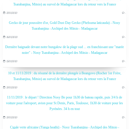
Tsarabanjina, Mitsio) au survol de Madagascar lors du retour vers la France
27/02/2020
…
Gecko de jour poussière d'or, Gold Dust Day Gecko (Phelsuma laticauda) - Nosy
Tsarabanjina - Archipel des Mitsio - Madagascar
26/02/2020
…
Dernière baignade devant notre bungalow de la plage sud ... en franchissant une "marée
noire" - Nosy Tsarabanjina - Archipel des Mitsio - Madagascar
25/02/2020
…
10 et 11/11/2019 : du résumé de la dernière plongée à Beangovo (Rocher 1er Frère,
Tsarabanjina, Mitsio) au survol de Madagascar lors du retour vers la France
27/02/2020
…
11/11/2019 : le départ ! Direction Nosy Be pour 1h30 de bateau rapide, puis 3/4 h de
voiture pour l'aéroport, avion pour St Denis, Paris, Toulouse, 1h30 de voiture pour les
Pyrénées. 34 h en tout
27/02/2020
…
Cigale verte africaine (Yanga heathi) - Nosy Tsarabanjina - Archipel des Mitsio -