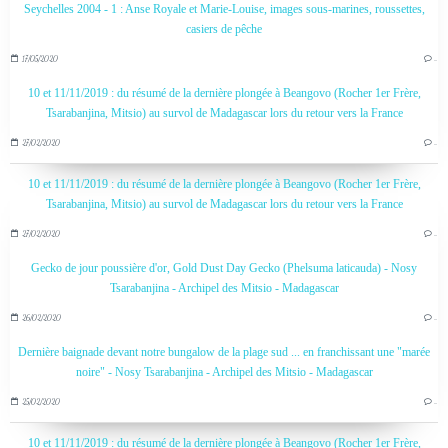
Seychelles 2004 - 1 : Anse Royale et Marie-Louise, images sous-marines, roussettes,
casiers de pêche
17/05/2020
…
10 et 11/11/2019 : du résumé de la dernière plongée à Beangovo (Rocher 1er Frère,
Tsarabanjina, Mitsio) au survol de Madagascar lors du retour vers la France
27/02/2020
…
10 et 11/11/2019 : du résumé de la dernière plongée à Beangovo (Rocher 1er Frère,
Tsarabanjina, Mitsio) au survol de Madagascar lors du retour vers la France
27/02/2020
…
Gecko de jour poussière d'or, Gold Dust Day Gecko (Phelsuma laticauda) - Nosy
Tsarabanjina - Archipel des Mitsio - Madagascar
26/02/2020
…
Dernière baignade devant notre bungalow de la plage sud ... en franchissant une "marée
noire" - Nosy Tsarabanjina - Archipel des Mitsio - Madagascar
25/02/2020
…
10 et 11/11/2019 : du résumé de la dernière plongée à Beangovo (Rocher 1er Frère,