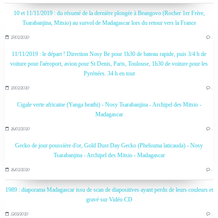
10 et 11/11/2019 : du résumé de la dernière plongée à Beangovo (Rocher 1er Frère,
Tsarabanjina, Mitsio) au survol de Madagascar lors du retour vers la France
27/02/2020
…
11/11/2019 : le départ ! Direction Nosy Be pour 1h30 de bateau rapide, puis 3/4 h de
voiture pour l'aéroport, avion pour St Denis, Paris, Toulouse, 1h30 de voiture pour les
Pyrénées. 34 h en tout
27/02/2020
…
Cigale verte africaine (Yanga heathi) - Nosy Tsarabanjina - Archipel des Mitsio -
Madagascar
26/02/2020
…
Gecko de jour poussière d'or, Gold Dust Day Gecko (Phelsuma laticauda) - Nosy
Tsarabanjina - Archipel des Mitsio - Madagascar
26/02/2020
…
1989 : diaporama Madagascar issu de scan de diapositives ayant perdu de leurs couleurs et
gravé sur Vidéo CD
15/03/2020
…