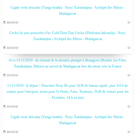
Cigale verte africaine (Yanga heathi) - Nosy Tsarabanjina - Archipel des Mitsio -
Madagascar
26/02/2020
…
Gecko de jour poussière d'or, Gold Dust Day Gecko (Phelsuma laticauda) - Nosy
Tsarabanjina - Archipel des Mitsio - Madagascar
26/02/2020
…
10 et 11/11/2019 : du résumé de la dernière plongée à Beangovo (Rocher 1er Frère,
Tsarabanjina, Mitsio) au survol de Madagascar lors du retour vers la France
27/02/2020
…
11/11/2019 : le départ ! Direction Nosy Be pour 1h30 de bateau rapide, puis 3/4 h de
voiture pour l'aéroport, avion pour St Denis, Paris, Toulouse, 1h30 de voiture pour les
Pyrénées. 34 h en tout
27/02/2020
…
Cigale verte africaine (Yanga heathi) - Nosy Tsarabanjina - Archipel des Mitsio -
Madagascar
26/02/2020
…