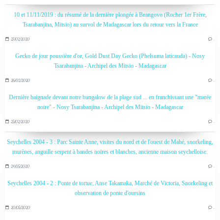
10 et 11/11/2019 : du résumé de la dernière plongée à Beangovo (Rocher 1er Frère,
Tsarabanjina, Mitsio) au survol de Madagascar lors du retour vers la France
27/02/2020
…
Gecko de jour poussière d'or, Gold Dust Day Gecko (Phelsuma laticauda) - Nosy
Tsarabanjina - Archipel des Mitsio - Madagascar
26/02/2020
…
Dernière baignade devant notre bungalow de la plage sud ... en franchissant une "marée
noire" - Nosy Tsarabanjina - Archipel des Mitsio - Madagascar
25/02/2020
…
Seychelles 2004 - 3 : Parc Sainte Anne, visites du nord et de l'ouest de Mahé, snorkeling,
murènes, anguille serpent à bandes noires et blanches, ancienne maison seychelloise.
24/05/2020
…
Seychelles 2004 - 2 : Ponte de tortue, Anse Takamaka, Marché de Victoria, Snorkeling et
observation de ponte d'oursins
20/05/2020
…