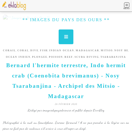
MENU
** IMAGES DU PAYS DES OURS **
,
,
,
,
,
,
,
,
CORAIL
CORAL
DIVE
FISH
INDIAN OCEAN
MADAGASCAR
MITSIO
NOSY BE
,
,
,
,
,
OCEAN INDIEN
PLONGEE
POISSON
REEF
SCUBA DIVING
TSARABANJINA
Bernard l'hermite terrestre, Indo hermit
crab (Coenobita brevimanus) - Nosy
Tsarabanjina - Archipel des Mitsio -
Madagascar
26 FÉVRIER 2020
Rédigé par imagesdupaysdesours et publié depuis Overblog
Photographié à la nuit au Smartphone. Énorme Bernard ! A ne pas prendre à la légère car sa
pince ne fait pas de cadeaux s'il arrive à vous attraper un doigt.