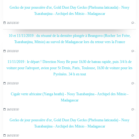
Gecko de jour poussière d'or, Gold Dust Day Gecko (Phelsuma laticauda) - Nosy
Tsarabanjina - Archipel des Mitsio - Madagascar
26/02/2020
…
10 et 11/11/2019 : du résumé de la dernière plongée à Beangovo (Rocher 1er Frère,
Tsarabanjina, Mitsio) au survol de Madagascar lors du retour vers la France
27/02/2020
…
11/11/2019 : le départ ! Direction Nosy Be pour 1h30 de bateau rapide, puis 3/4 h de
voiture pour l'aéroport, avion pour St Denis, Paris, Toulouse, 1h30 de voiture pour les
Pyrénées. 34 h en tout
27/02/2020
…
Cigale verte africaine (Yanga heathi) - Nosy Tsarabanjina - Archipel des Mitsio -
Madagascar
26/02/2020
…
Gecko de jour poussière d'or, Gold Dust Day Gecko (Phelsuma laticauda) - Nosy
Tsarabanjina - Archipel des Mitsio - Madagascar
26/02/2020
…