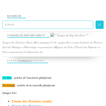
RECHERCHE
** IMAGES DU PAYS DES OURS **
Images des Pyrénées (Faune, flore, paysages) et de voyages plus ou moins lointains, du Nord au
Sud (de l'Arctique à l'Antarctique en passant par l'Afrique), de l'Est à l'Ouest (de Polynésie au
Pérou en passant par la Papouasie), etc.
* * * * * * RUBRIQUES * * * * * *
En bleu
: articles de l'ancienne plateforme.
En orange
: articles de la nouvelle plateforme
Images d'ici
Faune des Pyrénées (suite)
Faune des Pyrénées