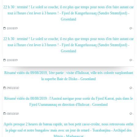
22 h 30 : terminé ! Le soleil se couche, il est plus que temps pour nous d'en faire autant car
tout à l'heure c'est lever à 3 heures ! - Fjord de Kangerlussuaq (Søndre Strømfjord) -
Groenland
21/10/2019
…
22 h 30 : terminé ! Le soleil se couche, il est plus que temps pour nous d'en faire autant car
tout à l'heure c'est lever à 3 heures ! - Fjord de Kangerlussuaq (Søndre Strømfjord) -
Groenland
21/10/2019
…
Résumé vidéo du 09/08/2019, 1ère partie : visite d'Ilulissat, ville très colorée surplombant
la superbe Baie de Disko - Groenland
09/02/2020
…
Résumé vidéo du 08/08/2019 : l'Austral navigue pour sortir du Fjord Karrat, puis dans le
Fjord Uummannaq en direction d'Ilulissat - Groenland
05/02/2020
…
Après presque 2 heures de bateau rapide, un bon petit casse-croûte, nous retrouvons enfin
la plage sud et notre bungalow mais avec un jour de retard - Tsarabanjina - Archipel des
Mitsio - Madagascar