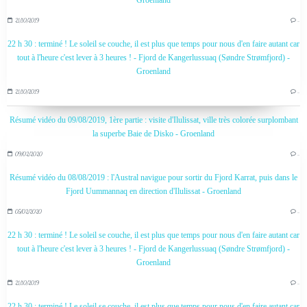
Groenland
21/10/2019
…
22 h 30 : terminé ! Le soleil se couche, il est plus que temps pour nous d'en faire autant car
tout à l'heure c'est lever à 3 heures ! - Fjord de Kangerlussuaq (Søndre Strømfjord) -
Groenland
21/10/2019
…
Résumé vidéo du 09/08/2019, 1ère partie : visite d'Ilulissat, ville très colorée surplombant
la superbe Baie de Disko - Groenland
09/02/2020
…
Résumé vidéo du 08/08/2019 : l'Austral navigue pour sortir du Fjord Karrat, puis dans le
Fjord Uummannaq en direction d'Ilulissat - Groenland
05/02/2020
…
22 h 30 : terminé ! Le soleil se couche, il est plus que temps pour nous d'en faire autant car
tout à l'heure c'est lever à 3 heures ! - Fjord de Kangerlussuaq (Søndre Strømfjord) -
Groenland
21/10/2019
…
22 h 30 : terminé ! Le soleil se couche, il est plus que temps pour nous d'en faire autant car