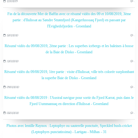
21/10/2019
…
Fin de la découverte Mer de Baffin avec ce résumé vidéo des 09 et 10/08/2019, 3ème
partie : d'Ilulissat au Søndre Strømfjord (Kangerlussuaq Fjord) en passant par
l'Evighedsfjorden - Groenland
15/02/2020
…
Résumé vidéo du 09/08/2019, 2ème partie : Les superbes icebergs et les baleines à bosse
de la Baie de Disko - Groenland
12/02/2020
…
Résumé vidéo du 09/08/2019, 1ère partie : visite d'Ilulissat, ville très colorée surplombant
la superbe Baie de Disko - Groenland
09/02/2020
…
Résumé vidéo du 08/08/2019 : l'Austral navigue pour sortir du Fjord Karrat, puis dans le
Fjord Uummannaq en direction d'Ilulissat - Groenland
05/02/2020
…
Photos avec lentille Raynox : Leptophye ou sauterelle ponctuée, Speckled bush-cricket
(Leptophyes punctatissima) - Lartigau - Milhas - 31