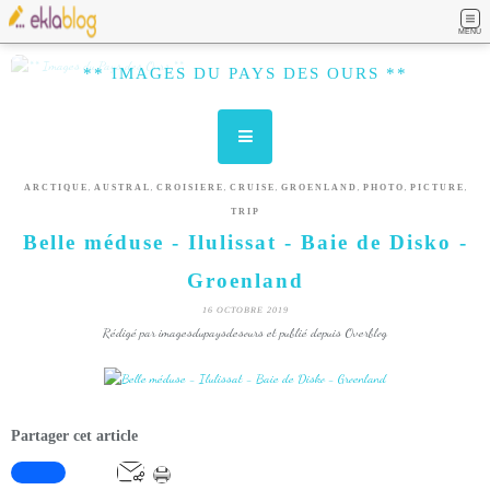
MENU
** IMAGES DU PAYS DES OURS **
,
,
,
,
,
,
,
ARCTIQUE
AUSTRAL
CROISIERE
CRUISE
GROENLAND
PHOTO
PICTURE
TRIP
Belle méduse - Ilulissat - Baie de Disko -
Groenland
16 OCTOBRE 2019
Rédigé par imagesdupaysdesours et publié depuis Overblog
Partager cet article