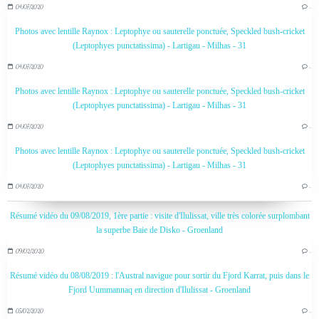
04/07/2020
…
Photos avec lentille Raynox : Leptophye ou sauterelle ponctuée, Speckled bush-cricket
(Leptophyes punctatissima) - Lartigau - Milhas - 31
04/07/2020
…
Photos avec lentille Raynox : Leptophye ou sauterelle ponctuée, Speckled bush-cricket
(Leptophyes punctatissima) - Lartigau - Milhas - 31
04/07/2020
…
Photos avec lentille Raynox : Leptophye ou sauterelle ponctuée, Speckled bush-cricket
(Leptophyes punctatissima) - Lartigau - Milhas - 31
04/07/2020
…
Résumé vidéo du 09/08/2019, 1ère partie : visite d'Ilulissat, ville très colorée surplombant
la superbe Baie de Disko - Groenland
09/02/2020
…
Résumé vidéo du 08/08/2019 : l'Austral navigue pour sortir du Fjord Karrat, puis dans le
Fjord Uummannaq en direction d'Ilulissat - Groenland
05/02/2020
…