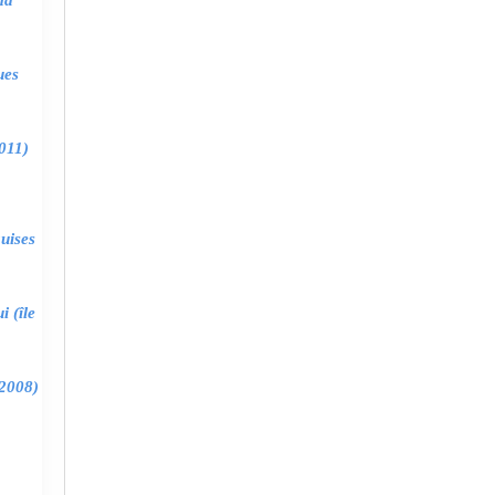
ma
ues
011)
uises
 (île
2008)