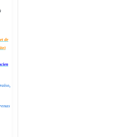
à
et de
ite)
ncien
raiso,
renas