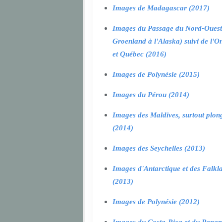
Images de Madagascar (2017)
Images du Passage du Nord-Ouest
Groenland à l'Alaska) suivi de l'O
et Québec (2016)
Images de Polynésie (2015)
Images du Pérou (2014)
Images des Maldives, surtout plon
(2014)
Images des Seychelles (2013)
Images d'Antarctique et des Falkl
(2013)
Images de Polynésie (2012)