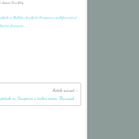
é depuis Overblog
Perche pintade ou Parapercis à taches noires, Thousand-spot grubfish, Black dotted sand perch (Parapercis millepunctata) - Lagon de la Pension Kuriri - Maupiti - Polynésie française