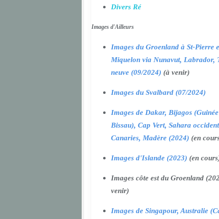
Divers Ré
Images d'Ailleurs
Images du Groenland à St-Pierre e
Miquelon via Nunavut, Labrador, 
neuve (09/2024)
(à venir)
Images du Svalbard (07/2024)
Images de Dakar, Bijagos (Guinée
Bissau), Cap Vert, Sahara occident
Canaries, Madère (2024)
(en cour
Images d'Islande (2023)
(en cours
Images côte est du Groenland (202
venir)
Images de Singapour, Australie (Ca