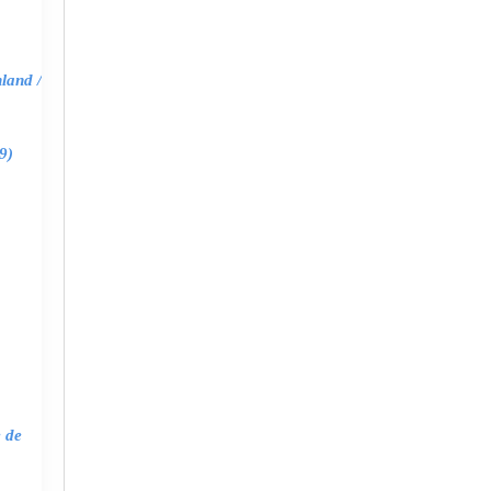
land /
9)
e de