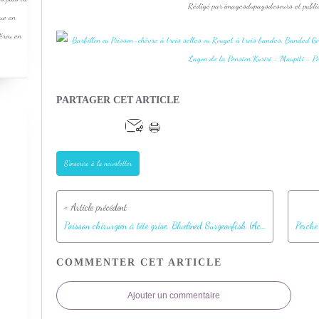
Rédigé par imagesdupaysdesours et publi
que en
Pérou en
PARTAGER CET ARTICLE
S'inscrire à la newsletter
Poisson chirurgien à tête grise, Bluelined Surgeonfish (Acanthurus nigroris) - Lagon de la Pension Kuriri - Maupiti - Polynésie française
COMMENTER CET ARTICLE
Ajouter un commentaire