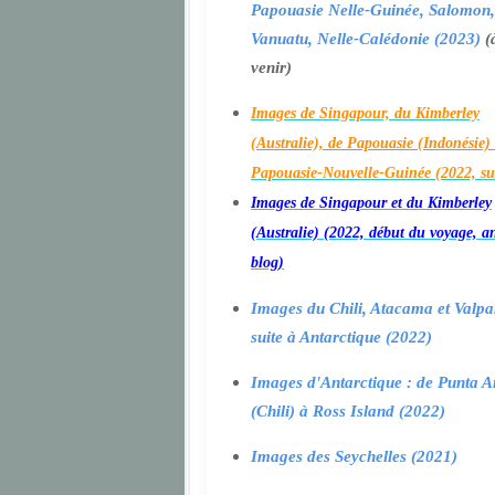
Papouasie Nelle-Guinée, Salomon,
Vanuatu, Nelle-Calédonie (2023)
(
venir)
Images de Singapour, du Kimberley
(Australie), de Papouasie (Indonésie) 
Papouasie-Nouvelle-Guinée (2022, su
Images de Singapour et du Kimberley
(Australie) (2022, début du voyage, a
blog)
Images du Chili, Atacama et Valpa
suite à Antarctique (2022)
Images d'Antarctique : de Punta A
(Chili) à Ross Island (2022)
Images des Seychelles (2021)