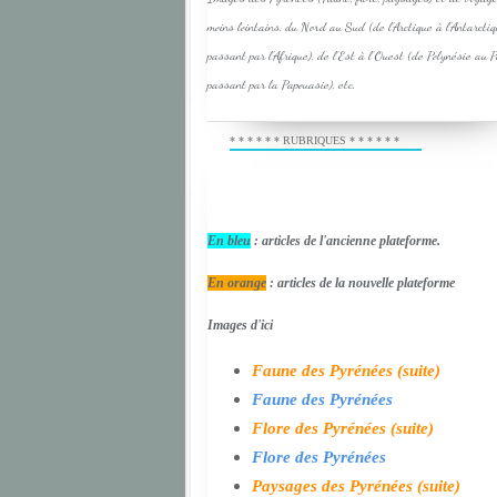
moins lointains, du Nord au Sud (de l'Arctique à l'Antarcti
passant par l'Afrique), de l'Est à l'Ouest (de Polynésie au 
passant par la Papouasie), etc.
* * * * * * RUBRIQUES * * * * * *
En bleu
: articles de l'ancienne plateforme.
En orange
: articles de la nouvelle plateforme
Images d'ici
Faune des Pyrénées (suite)
Faune des Pyrénées
Flore des Pyrénées (suite)
Flore des Pyrénées
Paysages des Pyrénées (suite)