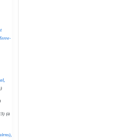
t
Terre-
al,
s)
)
3) (à
irns),