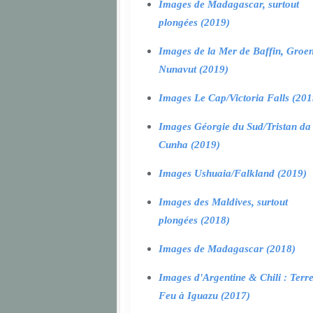
Images de Madagascar, surtout
plongées (2019)
Images de la Mer de Baffin, Groen
Nunavut (2019)
Images Le Cap/Victoria Falls (201
Images Géorgie du Sud/Tristan da
Cunha (2019)
Images Ushuaia/Falkland (2019)
Images des Maldives, surtout
plongées (2018)
Images de Madagascar (2018)
Images d'Argentine & Chili : Terr
Feu à Iguazu (2017)