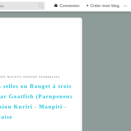
Connexion
+
Créer mon blog
,
,
,
OON
MAUPITI
POISSON
SNORKELING
 selles ou Rouget à trois
ar Goatfish (Parupeneus
sion Kuriri - Maupiti -
çaise