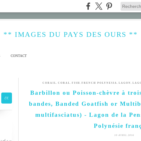
** IMAGES DU PAYS DES OURS **
S
CONTACT
,
,
,
,
,
CORAIL
CORAL
FISH
FRENCH POLYNESIA
LAGON
LAG
Barbillon ou Poisson-chèvre à trois
bandes, Banded Goatfish or Multib
multifasciatus) - Lagon de la Pen
Polynésie fran
10 AVRIL 2016
s plus ou