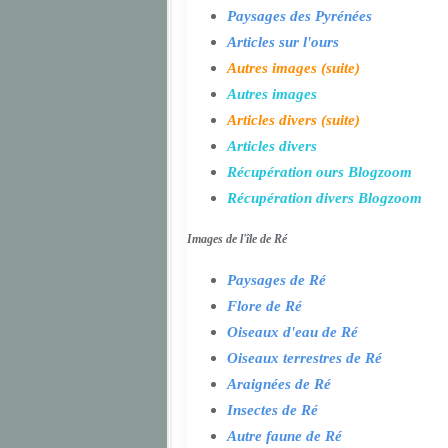
Paysages des Pyrénées
Articles sur l'ours
Autres images (suite)
Autres images
Articles divers (suite)
Articles divers
Récupération ours Blogzoom
Récupération divers Blogzoom
Images de l'île de Ré
Paysages de Ré
Flore de Ré
Oiseaux d'eau de Ré
Oiseaux terrestres de Ré
Araignées de Ré
Insectes de Ré
Autre faune de Ré