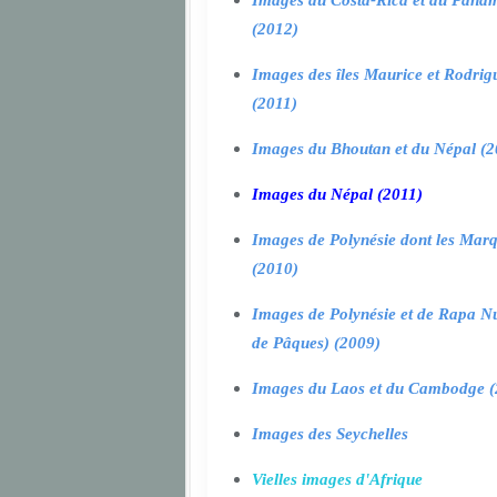
Images du Costa-Rica et du Pana
(2012)
Images des îles Maurice et Rodrig
(2011)
Images du Bhoutan et du Népal (2
Images du Népal (2011)
Images de Polynésie dont les Marq
(2010)
Images de Polynésie et de Rapa Nui
de Pâques) (2009)
Images du Laos et du Cambodge (
Images des Seychelles
Vielles images d'Afrique