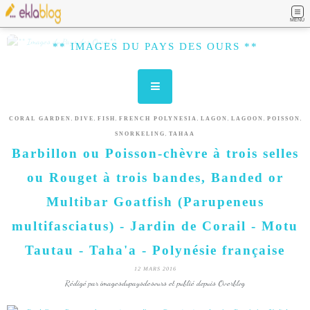
MENU
** IMAGES DU PAYS DES OURS **
,
,
,
,
,
,
,
CORAL GARDEN
DIVE
FISH
FRENCH POLYNESIA
LAGON
LAGOON
POISSON
,
SNORKELING
TAHAA
Barbillon ou Poisson-chèvre à trois selles
ou Rouget à trois bandes, Banded or
Multibar Goatfish (Parupeneus
multifasciatus) - Jardin de Corail - Motu
Tautau - Taha'a - Polynésie française
12 MARS 2016
Rédigé par imagesdupaysdesours et publié depuis Overblog