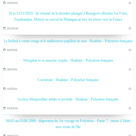
17/05/2020
…
10 et 11/11/2019 : du résumé de la dernière plongée à Beangovo (Rocher 1er Frère,
Tsarabanjina, Mitsio) au survol de Madagascar lors du retour vers la France
27/02/2020
…
Le Bulbul à ventre rouge et le malheureux papillon de nuit - Huahine - Polynésie française
16/07/2016
…
Nénuphar et sa mouche syrphe - Huahine - Polynésie française
13/07/2016
…
Cocoteraie - Huahine - Polynésie française
11/07/2016
…
Geckos Margouillats adulte et juvénile - Huahine - Polynésie française
10/07/2016
…
06/03 au 03/04 2009 : diaporama du 1er voyage en Polynésie - Partie 7 : retour à Tahiti
avec visite de l'île
28/04/2020
…