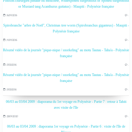
Poisson-chirurgien pintade ou moucheté, Whitespotted surgeonfish or Spotted surgeonfish
or Mustard tang Acanthurus guttatus) - Maupiti - Polynésie française
16/04/2016
…
Spirobranche "arbre de Noël", Christmas tree worm (Spirobranchus giganteus) - Maupiti -
Polynésie française
14/04/2016
…
Résumé vidéo de la journée "pique-nique / snorkeling" au motu Tautau - Taha'a - Polynésie
française
17/03/2016
…
Résumé vidéo de la journée "pique-nique / snorkeling" au motu Tautau - Taha'a - Polynésie
française
17/03/2016
…
06/03 au 03/04 2009 : diaporama du 1er voyage en Polynésie - Partie 7 : retour à Tahiti
avec visite de l'île
28/04/2020
…
06/03 au 03/04 2009 : diaporama 1er voyage en Polynésie - Partie 6 : visite de l'île de