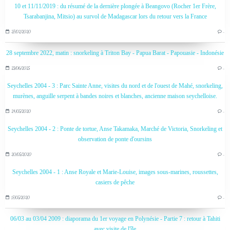
10 et 11/11/2019 : du résumé de la dernière plongée à Beangovo (Rocher 1er Frère,
Tsarabanjina, Mitsio) au survol de Madagascar lors du retour vers la France
27/02/2020
…
28 septembre 2022, matin : snorkeling à Triton Bay - Papua Barat - Papouasie - Indonésie
23/06/2025
…
Seychelles 2004 - 3 : Parc Sainte Anne, visites du nord et de l'ouest de Mahé, snorkeling,
murènes, anguille serpent à bandes noires et blanches, ancienne maison seychelloise.
24/05/2020
…
Seychelles 2004 - 2 : Ponte de tortue, Anse Takamaka, Marché de Victoria, Snorkeling et
observation de ponte d'oursins
20/05/2020
…
Seychelles 2004 - 1 : Anse Royale et Marie-Louise, images sous-marines, roussettes,
casiers de pêche
17/05/2020
…
06/03 au 03/04 2009 : diaporama du 1er voyage en Polynésie - Partie 7 : retour à Tahiti
avec visite de l'île