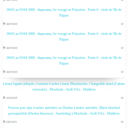
06/03 au 03/04 2009 : diaporama 1er voyage en Polynésie - Partie 6 : visite de l'île de
Pâques
26/04/2020
…
06/03 au 03/04 2009 : diaporama 1er voyage en Polynésie - Partie 6 : visite de l'île de
Pâques
26/04/2020
…
06/03 au 03/04 2009 : diaporama 1er voyage en Polynésie - Partie 6 : visite de l'île de
Pâques
26/04/2020
…
Lézard Agame arlequin, Common Garden Lizard, Bloodsucker, Changeable lizard (Calotes
versicolor) - Moofushi - Atoll d'Ari - Maldives
20/02/2019
…
Poisson porc-épic à taches auréolées ou Diodon à taches auréolées, Black-blotched
porcupinefish (Diodon liturosus) - Snorkeling à Moofushi - Atoll d'Ari - Maldives
03/01/2019
…