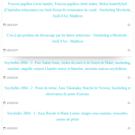
Poisson-papillon à trois bandes, Poisson-papillon côtelé indien, Melon butterflyfish
(Chaetodon trifasciatus) sur fond d'essai de restauration du corail - Snorkeling Moofushi,
Atoll d'Ari, Maldives
03/01/2019
…
C'est à qui profitera du décrassage par les labres nettoyeurs - Snorkeling à Moofushi -
Atoll d'Ari - Maldives
03/01/2019
…
Seychelles 2004 - 3 : Parc Sainte Anne, visites du nord et de l'ouest de Mahé, snorkeling,
murènes, anguille serpent à bandes noires et blanches, ancienne maison seychelloise.
24/05/2020
…
Seychelles 2004 - 2 : Ponte de tortue, Anse Takamaka, Marché de Victoria, Snorkeling et
observation de ponte d'oursins
20/05/2020
…
Seychelles 2004 - 1 : Anse Royale et Marie-Louise, images sous-marines, roussettes,
casiers de pêche
17/05/2020
…