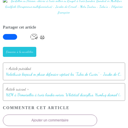
Partager cet article
S'inscrire à la newsletter
Holothurie léopard en phase défensive rejetant les "Tubes de Cuvier" - Jardin de Corail - Motu Tautau - Taha'a - Polynésie française
HLM à Demoiselles à trois bandes noires, Whitetail dascyllus, Humbug damsel (Dascyllus aruanus) - Jardin de Corail - Motu Tautau - Taha'a - Polynésie française
COMMENTER CET ARTICLE
Ajouter un commentaire