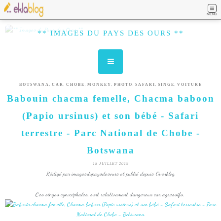
MENU
** IMAGES DU PAYS DES OURS **
,
,
,
,
,
,
,
BOTSWANA
CAR
CHOBE
MONKEY
PHOTO
SAFARI
SINGE
VOITURE
Babouin chacma femelle, Chacma baboon
(Papio ursinus) et son bébé - Safari
terrestre - Parc National de Chobe -
Botswana
18 JUILLET 2019
Rédigé par imagesdupaysdesours et publié depuis Overblog
Ces singes cynocéphales, sont relativement dangereux car agressifs.