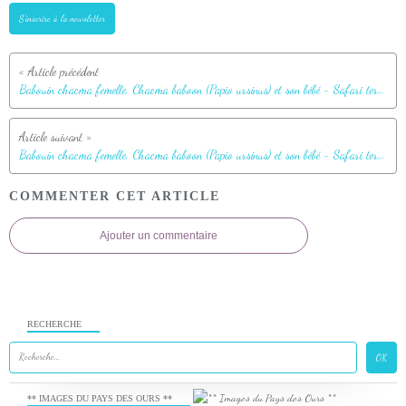
S'inscrire à la newsletter
Babouin chacma femelle, Chacma baboon (Papio ursinus) et son bébé - Safari terrestre - Parc National de Chobe - Botswana
Babouin chacma femelle, Chacma baboon (Papio ursinus) et son bébé - Safari terrestre - Parc National de Chobe - Botswana
COMMENTER CET ARTICLE
Ajouter un commentaire
RECHERCHE
** IMAGES DU PAYS DES OURS **