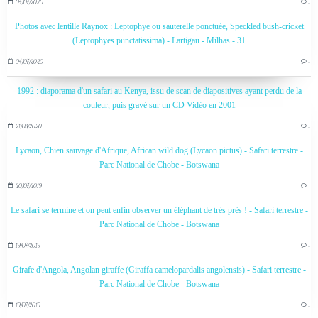
04/07/2020
…
Photos avec lentille Raynox : Leptophye ou sauterelle ponctuée, Speckled bush-cricket
(Leptophyes punctatissima) - Lartigau - Milhas - 31
04/07/2020
…
1992 : diaporama d'un safari au Kenya, issu de scan de diapositives ayant perdu de la
couleur, puis gravé sur un CD Vidéo en 2001
21/03/2020
…
Lycaon, Chien sauvage d'Afrique, African wild dog (Lycaon pictus) - Safari terrestre -
Parc National de Chobe - Botswana
20/07/2019
…
Le safari se termine et on peut enfin observer un éléphant de très près ! - Safari terrestre -
Parc National de Chobe - Botswana
19/07/2019
…
Girafe d'Angola, Angolan giraffe (Giraffa camelopardalis angolensis) - Safari terrestre -
Parc National de Chobe - Botswana
19/07/2019
…