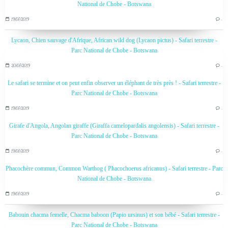
National de Chobe - Botswana
19/07/2019
…
Lycaon, Chien sauvage d'Afrique, African wild dog (Lycaon pictus) - Safari terrestre -
Parc National de Chobe - Botswana
20/07/2019
…
Le safari se termine et on peut enfin observer un éléphant de très près ! - Safari terrestre -
Parc National de Chobe - Botswana
19/07/2019
…
Girafe d'Angola, Angolan giraffe (Giraffa camelopardalis angolensis) - Safari terrestre -
Parc National de Chobe - Botswana
19/07/2019
…
Phacochère commun, Common Warthog ( Phacochoerus africanus) - Safari terrestre - Parc
National de Chobe - Botswana
19/07/2019
…
Babouin chacma femelle, Chacma baboon (Papio ursinus) et son bébé - Safari terrestre -
Parc National de Chobe - Botswana