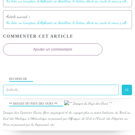
Au loin, un troupeau d'éléphants se désaltère, le bateau dévie sa route et nous y allons - Safari nautique - Parc National de Chobe - Botswana
Au loin, un troupeau d'éléphants se désaltère, le bateau dévie sa route et nous y allons - Safari nautique - Parc National de Chobe - Botswana
COMMENTER CET ARTICLE
Ajouter un commentaire
RECHERCHE
** IMAGES DU PAYS DES OURS **
Images des Pyrénées (Faune, flore, paysages) et de voyages plus ou moins lointains, du Nord au
Sud (de l'Arctique à l'Antarctique en passant par l'Afrique), de l'Est à l'Ouest (de Polynésie au
Pérou en passant par la Papouasie), etc.