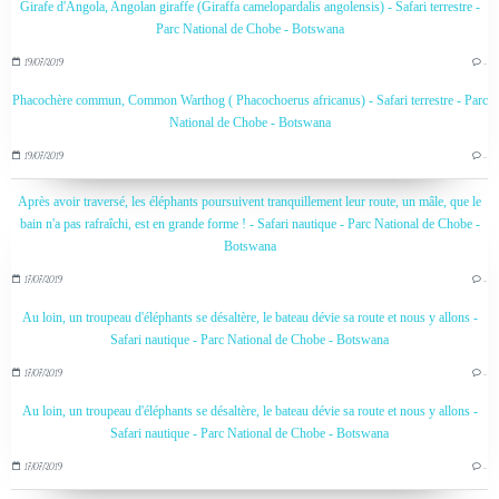
Girafe d'Angola, Angolan giraffe (Giraffa camelopardalis angolensis) - Safari terrestre -
Parc National de Chobe - Botswana
19/07/2019
…
Phacochère commun, Common Warthog ( Phacochoerus africanus) - Safari terrestre - Parc
National de Chobe - Botswana
19/07/2019
…
Après avoir traversé, les éléphants poursuivent tranquillement leur route, un mâle, que le
bain n'a pas rafraîchi, est en grande forme ! - Safari nautique - Parc National de Chobe -
Botswana
17/07/2019
…
Au loin, un troupeau d'éléphants se désaltère, le bateau dévie sa route et nous y allons -
Safari nautique - Parc National de Chobe - Botswana
17/07/2019
…
Au loin, un troupeau d'éléphants se désaltère, le bateau dévie sa route et nous y allons -
Safari nautique - Parc National de Chobe - Botswana
17/07/2019
…