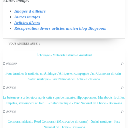
Autres images
Images d'ailleurs
Autres images
Articles divers
Récupération divers articles ancien blog Blogzoom
VOUS AIMEREZ AUSSI :
Échouage - Meteorite Island - Groenland
07/10/2019
…
Pour terminer la matinée, un Anhinga d'Afrique en compagnie d'un Cormoran africain -
Safari nautique - Parc National de Chobe - Botswana
17/07/2019
…
Le bateau est sur le retour après cette superbe matinée, Hippopotames, Marabouts, Buffles,
Impalas, s'estompent au loin ... - Safari nautique - Parc National de Chobe - Botswana
17/07/2019
…
Cormoran africain, Reed Cormorant (Microcarbo africanus) - Safari nautique - Parc
National de Chobe - Botswana