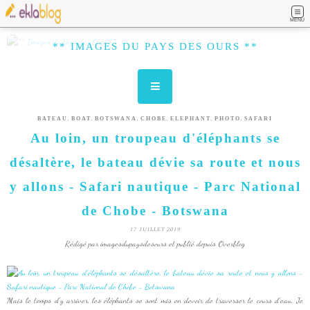
MENU
** IMAGES DU PAYS DES OURS **
,
,
,
,
,
,
BATEAU
BOAT
BOTSWANA
CHOBE
ELEPHANT
PHOTO
SAFARI
Au loin, un troupeau d'éléphants se
désaltère, le bateau dévie sa route et nous
y allons - Safari nautique - Parc National
de Chobe - Botswana
17 JUILLET 2019
Rédigé par imagesdupaysdesours et publié depuis Overblog
Mais le temps d'y arriver, les éléphants se sont mis en devoir de traverser le cours d'eau. Je