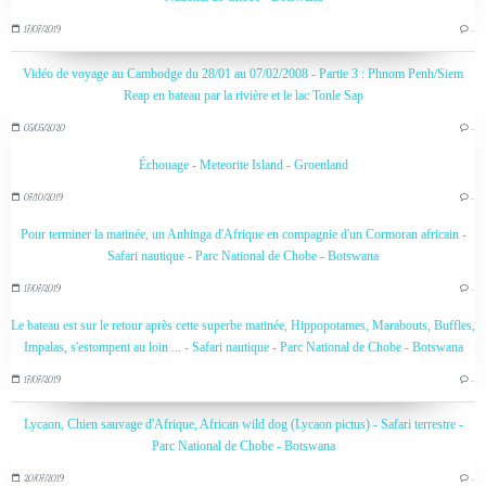
17/07/2019
…
Vidéo de voyage au Cambodge du 28/01 au 07/02/2008 - Partie 3 : Phnom Penh/Siem
Reap en bateau par la rivière et le lac Tonle Sap
05/05/2020
…
Échouage - Meteorite Island - Groenland
07/10/2019
…
Pour terminer la matinée, un Anhinga d'Afrique en compagnie d'un Cormoran africain -
Safari nautique - Parc National de Chobe - Botswana
17/07/2019
…
Le bateau est sur le retour après cette superbe matinée, Hippopotames, Marabouts, Buffles,
Impalas, s'estompent au loin ... - Safari nautique - Parc National de Chobe - Botswana
17/07/2019
…
Lycaon, Chien sauvage d'Afrique, African wild dog (Lycaon pictus) - Safari terrestre -
Parc National de Chobe - Botswana
20/07/2019
…