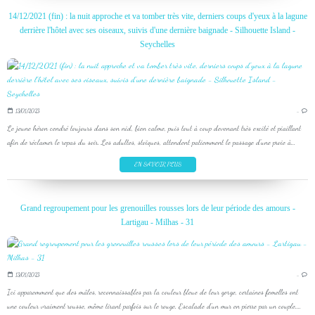
14/12/2021 (fin) : la nuit approche et va tomber très vite, derniers coups d'yeux à la lagune
derrière l'hôtel avec ses oiseaux, suivis d'une dernière baignade - Silhouette Island -
Seychelles
13/01/2023
…
Le jeune héron cendré toujours dans son nid, bien calme, puis tout à coup devenant très excité et piaillant
afin de réclamer le repas du soir. Les adultes, stoïques, attendent patiemment le passage d'une proie à...
EN SAVOIR PLUS
Grand regroupement pour les grenouilles rousses lors de leur période des amours -
Lartigau - Milhas - 31
13/01/2023
…
Ici apparemment que des mâles, reconnaissables par la couleur bleue de leur gorge, certaines femelles ont
une couleur vraiment rousse, même tirant parfois sur le rouge. Escalade d'un mur en pierre par un couple....