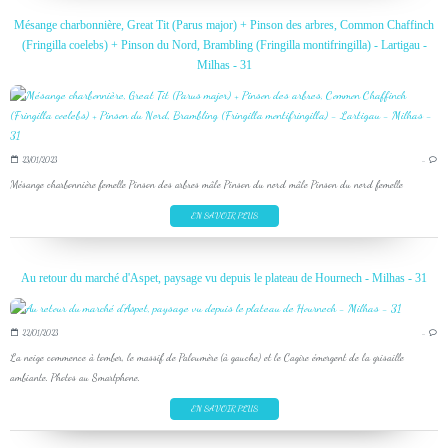
Mésange charbonnière, Great Tit (Parus major) + Pinson des arbres, Common Chaffinch
(Fringilla coelebs) + Pinson du Nord, Brambling (Fringilla montifringilla) - Lartigau -
Milhas - 31
23/01/2023
…
Mésange charbonnière femelle Pinson des arbres mâle Pinson du nord mâle Pinson du nord femelle
EN SAVOIR PLUS
Au retour du marché d'Aspet, paysage vu depuis le plateau de Hournech - Milhas - 31
22/01/2023
…
La neige commence à tomber, le massif de Paloumère (à gauche) et le Cagire émergent de la grisaille
ambiante. Photos au Smartphone.
EN SAVOIR PLUS