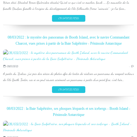
Héron strié, Striated Heron (Butorides striata) Qu'est ce que c'est ce machin, beurk .... Le mausolée de la
famille Dauban, famille à l'origine du développement de l'île Silhouette Pierre "rainurée" : je l'ai bien...
EN SAVOIR PLUS
08/03/2022 : le mystère des panoramas de Booth Island, avec le navire Commandant
Charcot, vues prises à partir de la Baie Salpêtrière - Péninsule Antarctique
08/01/2023
…
A partir du Zodiac, j'ai pris des séries de photos afin de tenter de réaliser un panorama du rempart rocheux
de l'île Booth. Tenter, car si on peut réussir aisément un panorama à partir d'un point fixe, c'est très...
EN SAVOIR PLUS
08/03/2022 : la Baie Salpêtrière, ses phoques léopards et ses icebergs - Booth Island -
Péninsule Antarctique