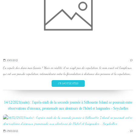
10/01/2023
…
Ca copule dur dans mon bassin ! Mais en réalité, il ne s'agit pas de copulation, le nom exact est l'amplexus,
qui est une pseudo copulation, intermédiaire entre la fécondation à distance des poissons et la copulation...
EN SAVOIR PLUS
14/12/2021(suite) : l'après-midi de la seconde journée à Silhouette Island se poursuit entre
observations d'oiseaux, promenade aux alentours de l'hôtel et baignades - Seychelles
09/01/2023
…