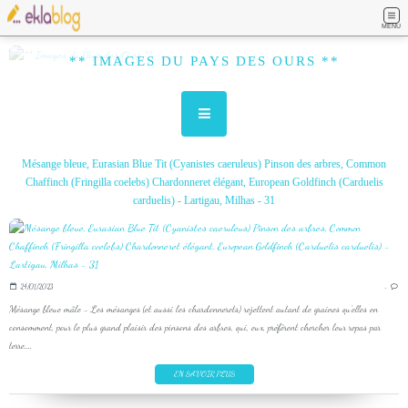
MENU
** IMAGES DU PAYS DES OURS **
Mésange bleue, Eurasian Blue Tit (Cyanistes caeruleus) Pinson des arbres, Common
Chaffinch (Fringilla coelebs) Chardonneret élégant, European Goldfinch (Carduelis
carduelis) - Lartigau, Milhas - 31
24/01/2023
…
Mésange bleue mâle - Les mésanges (et aussi les chardonnerets) rejettent autant de graines qu'elles en
consomment, pour le plus grand plaisir des pinsons des arbres, qui, eux, préfèrent chercher leur repas par
terre....
EN SAVOIR PLUS