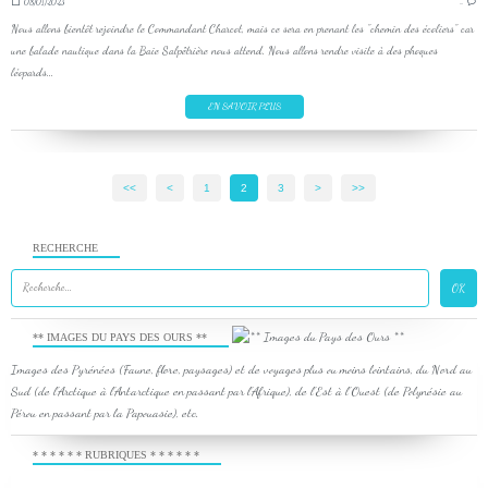
08/01/2023
…
Nous allons bientôt rejoindre le Commandant Charcot, mais ce sera en prenant les "chemin des écoliers" car
une balade nautique dans la Baie Salpêtrière nous attend. Nous allons rendre visite à des phoques
léopards...
EN SAVOIR PLUS
<<
<
1
2
3
>
>>
RECHERCHE
** IMAGES DU PAYS DES OURS **
Images des Pyrénées (Faune, flore, paysages) et de voyages plus ou moins lointains, du Nord au
Sud (de l'Arctique à l'Antarctique en passant par l'Afrique), de l'Est à l'Ouest (de Polynésie au
Pérou en passant par la Papouasie), etc.
* * * * * * RUBRIQUES * * * * * *