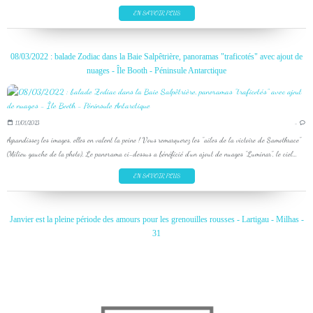
EN SAVOIR PLUS
08/03/2022 : balade Zodiac dans la Baie Salpêtrière, panoramas "traficotés" avec ajout de
nuages - Île Booth - Péninsule Antarctique
11/01/2023
…
Agrandissez les images, elles en valent la peine ! Vous remarquerez les "ailes de la victoire de Samothrace"
(Milieu gauche de la photo). Le panorama ci-dessus a bénéficié d'un ajout de nuages "Luminar", le ciel...
EN SAVOIR PLUS
Janvier est la pleine période des amours pour les grenouilles rousses - Lartigau - Milhas -
31