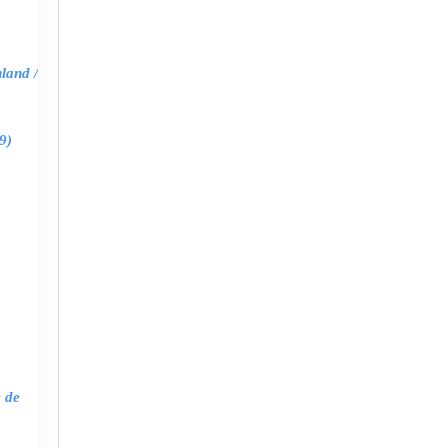
land /
9)
e de