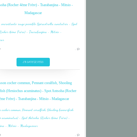
oha (Rocher 4ème Frère) - Tsarabanjina - Mitsio -
Madagascar
CORAIL
CORAL
DIVE
9
…
FISH
INDIAN OCEAN
EN SAVOIR PLUS
MADAGASCAR
MITSIO
sson cocher commun, Pennant coralfish, Shooling
NOSY BE
fish (Heniochus acuminatus) - Spot Antsoha (Rocher
OCEAN INDIEN
ème Frère) - Tsarabanjina - Mitsio - Madagascar
CORAIL
CORAL
9
…