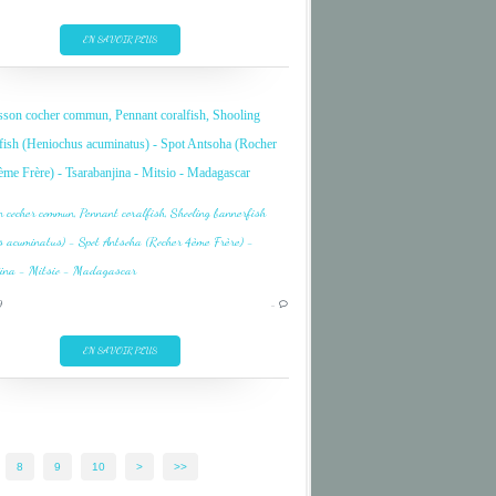
DIVE
FISH
EN SAVOIR PLUS
INDIAN OCEAN
MADAGASCAR
sson cocher commun, Pennant coralfish, Shooling
MITSIO
fish (Heniochus acuminatus) - Spot Antsoha (Rocher
NOSY BE
ème Frère) - Tsarabanjina - Mitsio - Madagascar
OCEAN INDIEN
CORAIL
CORAL
9
…
DIVE
FISH
EN SAVOIR PLUS
INDIAN OCEAN
MADAGASCAR
MITSIO
8
9
10
>
>>
NOSY BE