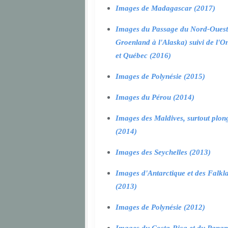
Images de Madagascar (2017)
Images du Passage du Nord-Ouest
Groenland à l'Alaska) suivi de l'O
et Québec (2016)
Images de Polynésie (2015)
Images du Pérou (2014)
Images des Maldives, surtout plon
(2014)
Images des Seychelles (2013)
Images d'Antarctique et des Falkl
(2013)
Images de Polynésie (2012)