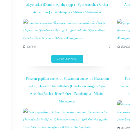
alcyonarian (Dendronephthya spp.) - Spot Antsoha (Rocher
Ants
4ème Frère) - Tsarabanjina - Mitsio - Madagascar
25/11/2019
…
25/11/201
EN SAVOIR PLUS
Poisson-papillon cocher ou Chaetodon cocher ou Chaetodon
Poi
séton, Threadfin butterflyfish (Chaetodon auriga) - Spot
banner
Antsoha (Rocher 4ème Frère) - Tsarabanjina - Mitsio -
4
Madagascar
24/11/201