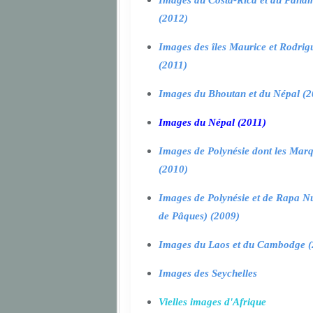
Images du Costa-Rica et du Pana
(2012)
Images des îles Maurice et Rodrig
(2011)
Images du Bhoutan et du Népal (2
Images du Népal (2011)
Images de Polynésie dont les Marq
(2010)
Images de Polynésie et de Rapa Nui
de Pâques) (2009)
Images du Laos et du Cambodge (
Images des Seychelles
Vielles images d'Afrique