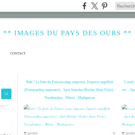
** IMAGES DU PAYS DES OURS **
S
CONTACT
Raté ! La fuite du Poisson-ange empereur, Emperor angelfish
Corail 
(Pomacanthus imperator) - Spot Antsoha (Rocher 4ème Frère) -
etc. - S
Tsarabanjina - Mitsio - Madagascar
25/11/2019
…
25/11/201
s plus ou