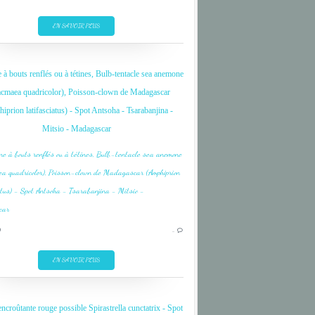
FISH
INDIAN OCEAN
EN SAVOIR PLUS
MADAGASCAR
MITSIO
 bouts renflés ou à tétines, Bulb-tentacle sea anemone
NOSY BE
acmaea quadricolor), Poisson-clown de Madagascar
OCEAN INDIEN
prion latifasciatus) - Spot Antsoha - Tsarabanjina -
Mitsio - Madagascar
CORAIL
CORAL
DIVE
FISH
INDIAN OCEAN
9
…
MADAGASCAR
EN SAVOIR PLUS
MITSIO
NOSY BE
OCEAN INDIEN
croûtante rouge possible Spirastrella cunctatrix - Spot