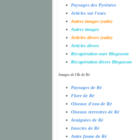
Paysages des Pyrénées
Articles sur l'ours
Autres images (suite)
Autres images
Articles divers (suite)
Articles divers
Récupération ours Blogzoom
Récupération divers Blogzoom
Images de l'île de Ré
Paysages de Ré
Flore de Ré
Oiseaux d'eau de Ré
Oiseaux terrestres de Ré
Araignées de Ré
Insectes de Ré
Autre faune de Ré