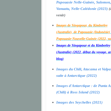
Papouasie Nelle-Guinée, Salomon,
Vanuatu, Nelle-Calédonie (2023)
(
venir)
Images de Singapour, du Kimberley
(Australie), de Papouasie (Indonésie) 
Papouasie-Nouvelle-Guinée (2022, su
Images de Singapour et du Kimberley
(Australie) (2022, début du voyage, a
blog)
Images du Chili, Atacama et Valpa
suite à Antarctique (2022)
Images d'Antarctique : de Punta A
(Chili) à Ross Island (2022)
Images des Seychelles (2021)