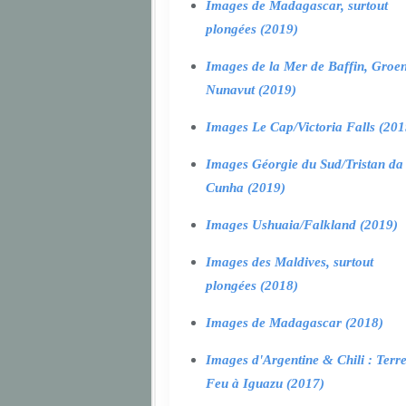
Images de Madagascar, surtout
plongées (2019)
Images de la Mer de Baffin, Groen
Nunavut (2019)
Images Le Cap/Victoria Falls (201
Images Géorgie du Sud/Tristan da
Cunha (2019)
Images Ushuaia/Falkland (2019)
Images des Maldives, surtout
plongées (2018)
Images de Madagascar (2018)
Images d'Argentine & Chili : Terr
Feu à Iguazu (2017)