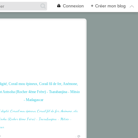
Connexion
+
Créer mon blog
digité, Corail mou épineux, Corail fil de fer, Anémone,
pot Antsoha (Rocher 4ème Frère) - Tsarabanjina - Mitsio
- Madagascar
CORAIL
CORAL
DIVE
9
…