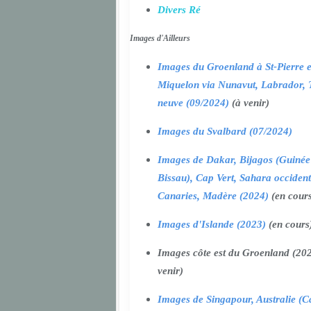
Divers Ré
Images d'Ailleurs
Images du Groenland à St-Pierre e
Miquelon via Nunavut, Labrador, 
neuve (09/2024)
(à venir)
Images du Svalbard (07/2024)
Images de Dakar, Bijagos (Guinée
Bissau), Cap Vert, Sahara occident
Canaries, Madère (2024)
(en cour
Images d'Islande (2023)
(en cours
Images côte est du Groenland (202
venir)
Images de Singapour, Australie (Ca