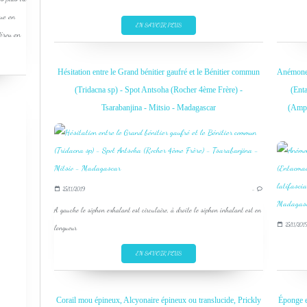
que en
EN SAVOIR PLUS
Pérou en
Hésitation entre le Grand bénitier gaufré et le Bénitier commun
Anémone à
(Tridacna sp) - Spot Antsoha (Rocher 4ème Frère) -
(Ent
Tsarabanjina - Mitsio - Madagascar
(Amphi
25/11/2019
…
A gauche le siphon exhalant est circulaire, à droite le siphon inhalant est en
25/11/201
longueur
EN SAVOIR PLUS
Corail mou épineux, Alcyonaire épineux ou translucide, Prickly
Éponge en