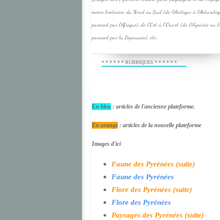
moins lointains, du Nord au Sud (de l'Arctique à l'Antarcti
passant par l'Afrique), de l'Est à l'Ouest (de Polynésie au 
passant par la Papouasie), etc.
* * * * * * RUBRIQUES * * * * * *
En bleu
: articles de l'ancienne plateforme.
En orange
: articles de la nouvelle plateforme
Images d'ici
Faune des Pyrénées (suite)
Faune des Pyrénées
Flore des Pyrénées (suite)
Flore des Pyrénées
Paysages des Pyrénées (suite)