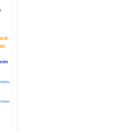
à
et de
ite)
ncien
raiso,
renas