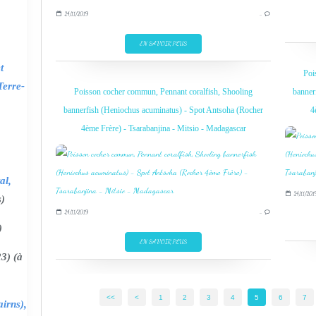
24/11/2019
…
EN SAVOIR PLUS
t
Poi
Terre-
Poisson cocher commun, Pennant coralfish, Shooling
banner
bannerfish (Heniochus acuminatus) - Spot Antsoha (Rocher
4
4ème Frère) - Tsarabanjina - Mitsio - Madagascar
al,
24/11/201
s)
24/11/2019
…
)
EN SAVOIR PLUS
3) (à
<<
<
1
2
3
4
5
6
7
irns),