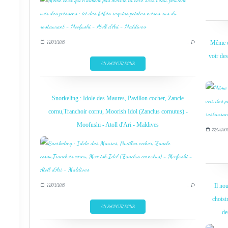
Même ce
22/02/2019
…
voir des
EN SAVOIR PLUS
Snorkeling : Idole des Maures, Pavillon cocher, Zancle
cornu,Tranchoir cornu, Moorish Idol (Zanclus cornutus) -
Moofushi - Atoll d'Ari - Maldives
22/02/20
Il nou
22/02/2019
…
choisi
EN SAVOIR PLUS
de