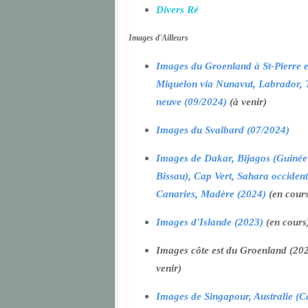
Divers Ré
Images d'Ailleurs
Images du Groenland à St-Pierre e
Miquelon via Nunavut, Labrador, 
neuve (09/2024)
(à venir)
Images du Svalbard (07/2024)
Images de Dakar, Bijagos (Guinée
Bissau), Cap Vert, Sahara occident
Canaries, Madère (2024)
(en cour
Images d'Islande (2023)
(en cours
Images côte est du Groenland (202
venir)
Images de Singapour, Australie (Ca