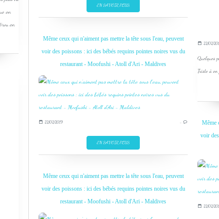
EN SAVOIR PLUS
que en
Pérou en
Même ceux qui n'aiment pas mettre la tête sous l'eau, peuvent
22/02/20
voir des poissons : ici des bébés requins pointes noires vus du
Quelques po
restaurant - Moofushi - Atoll d'Ari - Maldives
Triste à en 
Même ce
22/02/2019
…
voir des
EN SAVOIR PLUS
Même ceux qui n'aiment pas mettre la tête sous l'eau, peuvent
voir des poissons : ici des bébés requins pointes noires vus du
restaurant - Moofushi - Atoll d'Ari - Maldives
22/02/20