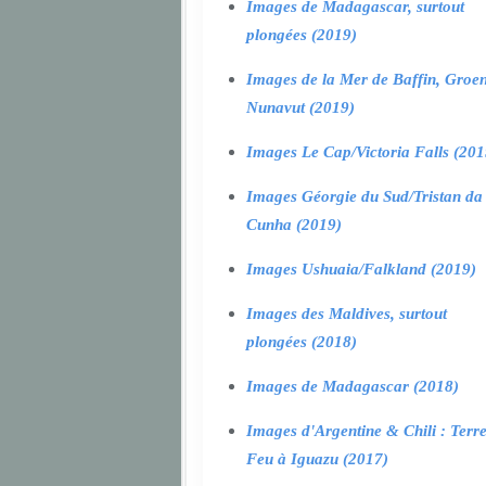
Images de Madagascar, surtout
plongées (2019)
Images de la Mer de Baffin, Groen
Nunavut (2019)
Images Le Cap/Victoria Falls (201
Images Géorgie du Sud/Tristan da
Cunha (2019)
Images Ushuaia/Falkland (2019)
Images des Maldives, surtout
plongées (2018)
Images de Madagascar (2018)
Images d'Argentine & Chili : Terr
Feu à Iguazu (2017)