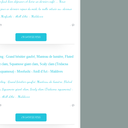
MALDIVES
MOOFUSHI
OCEAN INDIEN
19
…
ARI
EN SAVOIR PLUS
CORAIL
CORAL
ng : Grand bénitier gaufré, Manteau de lumière, Fluted
DIVE
t clam, Squamose giant clam, Scaly clam (Tridacna
FISH
squamosa) - Moofushi - Atoll d'Ari - Maldives
INDIAN OCEAN
MALDIVES
MOOFUSHI
OCEAN INDIEN
9
…
EN SAVOIR PLUS