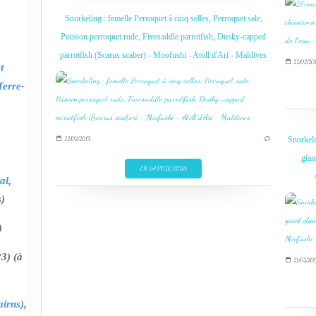
Snorkeling : femelle Perroquet à cinq selles, Perroquet sale,
Poisson perroquet rude, Fivesaddle parrotfish, Dusky-capped
parrotfish (Scarus scaber) - Moofushi - Atoll d'Ari - Maldives
22/02/20
t
Terre-
Snorkeli
22/02/2019
…
gian
EN SAVOIR PLUS
al,
s)
)
3) (à
21/02/201
irns),