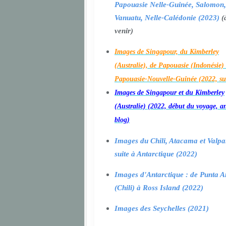
Papouasie Nelle-Guinée, Salomon,
Vanuatu, Nelle-Calédonie (2023)
(
venir)
Images de Singapour, du Kimberley
(Australie), de Papouasie (Indonésie) 
Papouasie-Nouvelle-Guinée (2022, su
Images de Singapour et du Kimberley
(Australie) (2022, début du voyage, a
blog)
Images du Chili, Atacama et Valpa
suite à Antarctique (2022)
Images d'Antarctique : de Punta A
(Chili) à Ross Island (2022)
Images des Seychelles (2021)