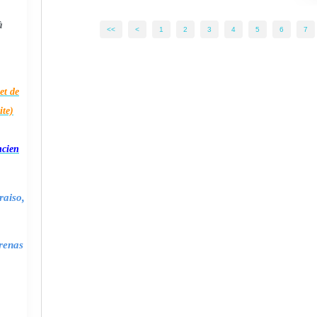
à
<<
<
1
2
3
4
5
6
7
et de
ite)
ncien
raiso,
renas