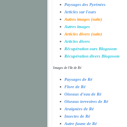
Paysages des Pyrénées
Articles sur l'ours
Autres images (suite)
Autres images
Articles divers (suite)
Articles divers
Récupération ours Blogzoom
Récupération divers Blogzoom
Images de l'île de Ré
Paysages de Ré
Flore de Ré
Oiseaux d'eau de Ré
Oiseaux terrestres de Ré
Araignées de Ré
Insectes de Ré
Autre faune de Ré