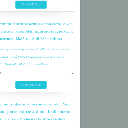
ARI
EN SAVOIR PLUS
CORAIL
CORAL
ux qui n'aiment pas mettre la tête sous l'eau, peuvent
FISH
 poissons : ici des bébés requins pointes noires vus du
INDIAN OCEAN
restaurant - Moofushi - Atoll d'Ari - Maldives
MALDIVES
MOOFUSHI
OCEAN INDIEN
POISSON
19
…
ARI
EN SAVOIR PLUS
CORAIL
CORAL
s faut bien déjeuner et boire un dernier café ... Nous
DIVE
rons, pour ce dernier repas du midi, la salle située au-
FISH
ssus de l'eau - Moofushi - Atoll d'Ari - Maldives
INDIAN OCEAN