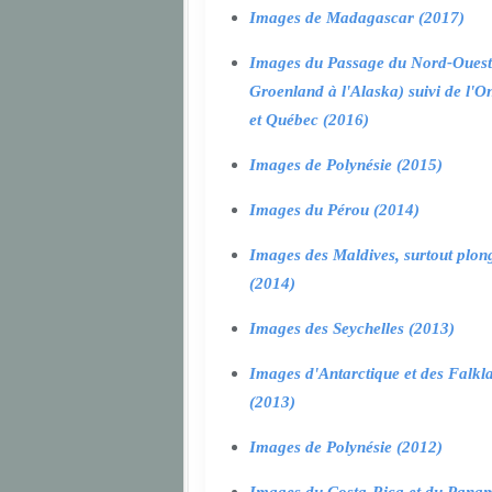
Images de Madagascar (2017)
Images du Passage du Nord-Ouest
Groenland à l'Alaska) suivi de l'O
et Québec (2016)
Images de Polynésie (2015)
Images du Pérou (2014)
Images des Maldives, surtout plon
(2014)
Images des Seychelles (2013)
Images d'Antarctique et des Falkl
(2013)
Images de Polynésie (2012)