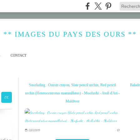
** IMAGES DU PAYS DES OURS **
S
CONTACT
Snorkeling : Oursin crayon, Slate pencil urchin, Red pencil
Balade
urchin (Heterocentrotus mammillatus) - Moofushi - Atoll d'Ari -
Maldives
22/02/2019
…
s plus ou