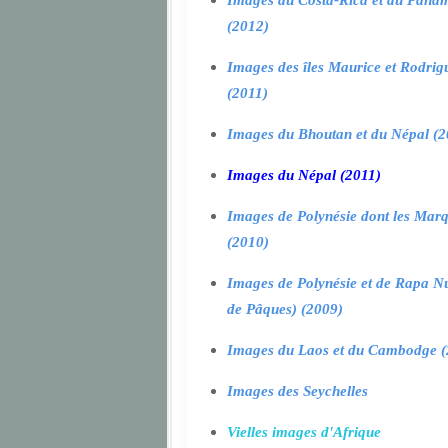
Images du Costa-Rica et du Pana
(2012)
Images des îles Maurice et Rodrig
(2011)
Images du Bhoutan et du Népal (2
Images du Népal (2011)
Images de Polynésie dont les Marq
(2010)
Images de Polynésie et de Rapa Nui
de Pâques) (2009)
Images du Laos et du Cambodge (
Images des Seychelles
Vielles images d'Afrique