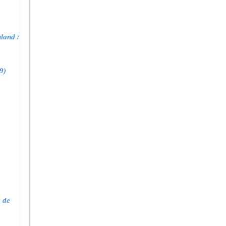
land /
9)
e de