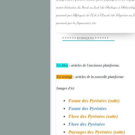
moins lointains, du Nord au Sud (de l'Arctique à l'Antarcti
passant par l'Afrique), de l'Est à l'Ouest (de Polynésie au 
passant par la Papouasie), etc.
* * * * * * RUBRIQUES * * * * * *
En bleu
: articles de l'ancienne plateforme.
En orange
: articles de la nouvelle plateforme
Images d'ici
Faune des Pyrénées (suite)
Faune des Pyrénées
Flore des Pyrénées (suite)
Flore des Pyrénées
Paysages des Pyrénées (suite)