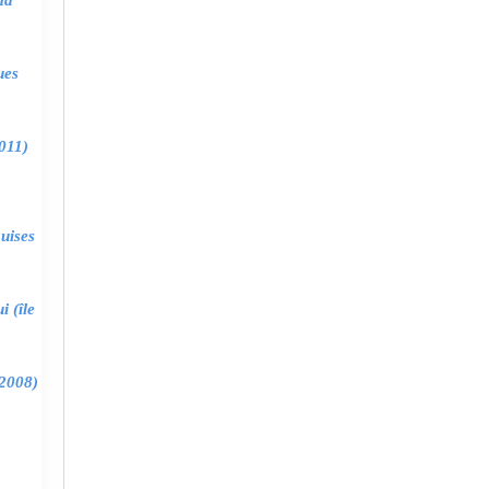
ma
ues
011)
uises
 (île
2008)