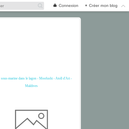
Connexion
+
Créer mon blog
 sous-marine dans le lagon - Moofushi - Atoll d'Ari -
Maldives
ARI
CORAIL
CORAL