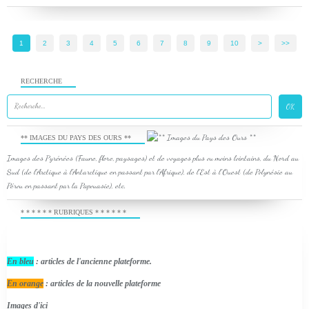
1
2
3
4
5
6
7
8
9
10
>
>>
RECHERCHE
** IMAGES DU PAYS DES OURS **
Images des Pyrénées (Faune, flore, paysages) et de voyages plus ou moins lointains, du Nord au
Sud (de l'Arctique à l'Antarctique en passant par l'Afrique), de l'Est à l'Ouest (de Polynésie au
Pérou en passant par la Papouasie), etc.
* * * * * * RUBRIQUES * * * * * *
En bleu
: articles de l'ancienne plateforme.
En orange
: articles de la nouvelle plateforme
Images d'ici