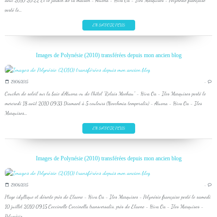
août 2010 20:22 Et le jardin de la maison - Atuona - Hiva Oa - Iles Marquises - Polynésie française
posté le...
EN SAVOIR PLUS
Images de Polynésie (2010) transférées depuis mon ancien blog
29/06/2015
…
Coucher de soleil sur la baie d'Atuona vu de l'hôtel "Relais Moehau" - Hiva Oa - Iles Marquises posté le
mercredi 18 août 2010 09:33 Diamant à 5 couleurs (Neochmia temporalis) - Atuona - Hiva Oa - Iles
Marquises...
EN SAVOIR PLUS
Images de Polynésie (2010) transférées depuis mon ancien blog
29/06/2015
…
Plage idyllique et déserte près de Elaone - Hiva Oa - Iles Marquises - Polynésie française posté le samedi
10 juillet 2010 09:15 Coccinelle Coccinella transversalis, près de Elaone - Hiva Oa - Iles Marquises -
Polynésie...