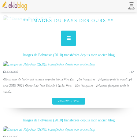
MENU
** IMAGES DU PAYS DES OURS **
Images de Polynésie (2010) transférées depuis mon ancien blog
30/06/2015
…
Atterrissage de l'avion qui va nous emporter loin d'Hiva Oa - Iles Marquises - Polynésie posté le mardi 24
août 2010 09:19 Aéroport de Terre Déserte à Nuku Hiva - Iles Marquises - Polynésie française posté le
mardi...
EN SAVOIR PLUS
Images de Polynésie (2010) transférées depuis mon ancien blog
30/06/2015
…