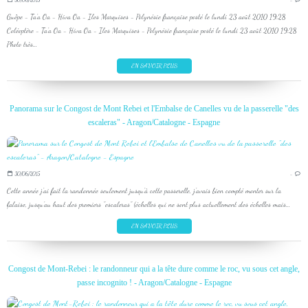
Guêpe - Ta'a Oa - Hiva Oa - Iles Marquises - Polynésie française posté le lundi 23 août 2010 19:28
Coléoptère - Ta'a Oa - Hiva Oa - Iles Marquises - Polynésie française posté le lundi 23 août 2010 19:28
Photo très...
EN SAVOIR PLUS
Panorama sur le Congost de Mont Rebei et l'Embalse de Canelles vu de la passerelle "des
escaleras" - Aragon/Catalogne - Espagne
30/06/2015
…
Cette année j'ai fait la randonnée seulement jusqu'à cette passerelle, j'avais bien compté monter sur la
falaise, jusqu'au haut des premiers "escaleras" (échelles qui ne sont plus actuellement des échelles mais...
EN SAVOIR PLUS
Congost de Mont-Rebei : le randonneur qui a la tête dure comme le roc, vu sous cet angle,
passe incognito ! - Aragon/Catalogne - Espagne