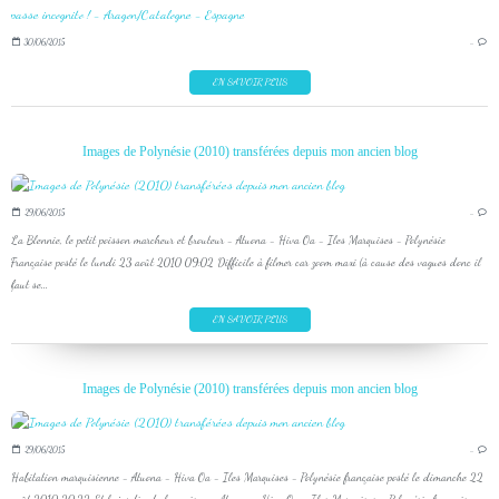
30/06/2015
…
EN SAVOIR PLUS
Images de Polynésie (2010) transférées depuis mon ancien blog
29/06/2015
…
La Blennie, le petit poisson marcheur et brouteur - Atuona - Hiva Oa - Iles Marquises - Polynésie
Française posté le lundi 23 août 2010 09:02 Difficile à filmer car zoom maxi (à cause des vagues donc il
faut se...
EN SAVOIR PLUS
Images de Polynésie (2010) transférées depuis mon ancien blog
29/06/2015
…
Habitation marquisienne - Atuona - Hiva Oa - Iles Marquises - Polynésie française posté le dimanche 22