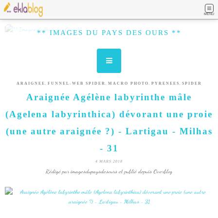
MENU
** IMAGES DU PAYS DES OURS **
,
,
,
,
ARAIGNEE
FUNNEL-WEB SPIDER
MACRO PHOTO
PYRENEES
SPIDER
Araignée Agélène labyrinthe mâle
(Agelena labyrinthica) dévorant une proie
(une autre araignée ?) - Lartigau - Milhas
- 31
4 MARS 2018
Rédigé par imagesdupaysdesours et publié depuis Overblog