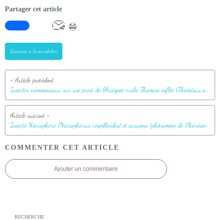
Partager cet article
S'inscrire à la newsletter
Insectes commensaux sur une proie de l'Araignée crabe Thomise enflée (Thomisus onustus) - Originaire de La Couarde - Île de Ré - 17
Insecte Nécrophore (Nicrophorus vespilloides) et acariens (phénomène de Phorésie) - Lartigau - Milhas - 31
COMMENTER CET ARTICLE
Ajouter un commentaire
RECHERCHE