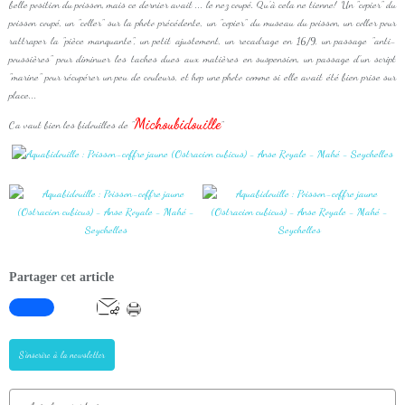
belle position du poisson, mais ce dernier avait ... le nez coupé. Qu'à cela ne tienne! Un "copier" du
poisson coupé, un "coller" sur la photo précédente, un "copier" du museau du poisson, un coller pour
rattraper la "pièce manquante", un petit ajustement, un recadrage en 16/9, un passage "anti-
poussières" pour diminuer les taches dues aux matières en suspension, un passage d'un script
"marine" pour récupérer un peu de couleurs, et hop une photo comme si elle avait été bien prise sur
place...
Michoubidouille
Ca vaut bien les bidouilles de "
"
Partager cet article
S'inscrire à la newsletter