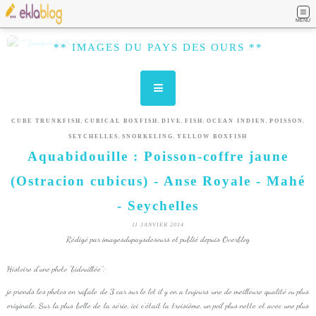
MENU
** IMAGES DU PAYS DES OURS **
,
,
,
,
,
,
CUBE TRUNKFISH
CUBICAL BOXFISH
DIVE
FISH
OCEAN INDIEN
POISSON
,
,
SEYCHELLES
SNORKELING
YELLOW BOXFISH
Aquabidouille : Poisson-coffre jaune
(Ostracion cubicus) - Anse Royale - Mahé
- Seychelles
11 JANVIER 2014
Rédigé par imagesdupaysdesours et publié depuis Overblog
Histoire d'une photo "bidouillée":
je prends les photos en rafale de 3 car sur le lot il y en a toujours une de meilleure qualité ou plus
originale. Sur la plus belle de la série, ici c'était la troisième, un poil plus nette et avec une plus