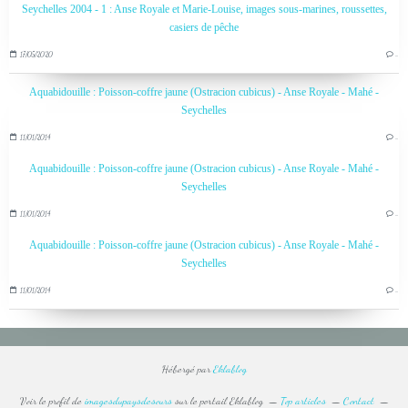
Seychelles 2004 - 1 : Anse Royale et Marie-Louise, images sous-marines, roussettes,
casiers de pêche
17/05/2020
…
Aquabidouille : Poisson-coffre jaune (Ostracion cubicus) - Anse Royale - Mahé -
Seychelles
11/01/2014
…
Aquabidouille : Poisson-coffre jaune (Ostracion cubicus) - Anse Royale - Mahé -
Seychelles
11/01/2014
…
Aquabidouille : Poisson-coffre jaune (Ostracion cubicus) - Anse Royale - Mahé -
Seychelles
11/01/2014
…
Hébergé par
Eklablog
Voir le profil de
imagesdupaysdesours
sur le portail Eklablog
Top articles
Contact