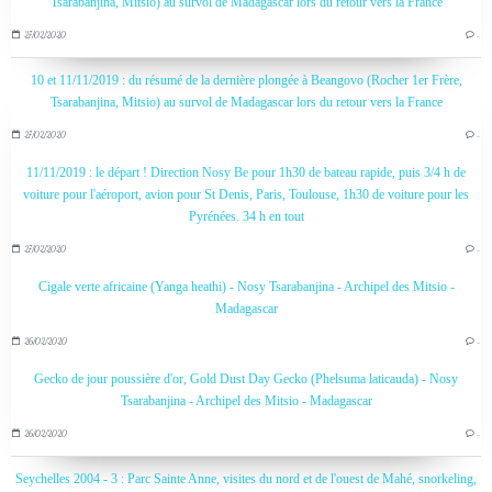
Tsarabanjina, Mitsio) au survol de Madagascar lors du retour vers la France
27/02/2020
…
10 et 11/11/2019 : du résumé de la dernière plongée à Beangovo (Rocher 1er Frère,
Tsarabanjina, Mitsio) au survol de Madagascar lors du retour vers la France
27/02/2020
…
11/11/2019 : le départ ! Direction Nosy Be pour 1h30 de bateau rapide, puis 3/4 h de
voiture pour l'aéroport, avion pour St Denis, Paris, Toulouse, 1h30 de voiture pour les
Pyrénées. 34 h en tout
27/02/2020
…
Cigale verte africaine (Yanga heathi) - Nosy Tsarabanjina - Archipel des Mitsio -
Madagascar
26/02/2020
…
Gecko de jour poussière d'or, Gold Dust Day Gecko (Phelsuma laticauda) - Nosy
Tsarabanjina - Archipel des Mitsio - Madagascar
26/02/2020
…
Seychelles 2004 - 3 : Parc Sainte Anne, visites du nord et de l'ouest de Mahé, snorkeling,