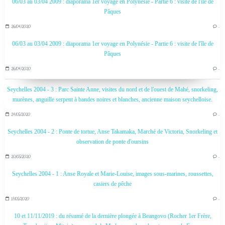
06/03 au 03/04 2009 : diaporama 1er voyage en Polynésie - Partie 6 : visite de l'île de
Pâques
26/04/2020
…
06/03 au 03/04 2009 : diaporama 1er voyage en Polynésie - Partie 6 : visite de l'île de
Pâques
26/04/2020
…
Seychelles 2004 - 3 : Parc Sainte Anne, visites du nord et de l'ouest de Mahé, snorkeling,
murènes, anguille serpent à bandes noires et blanches, ancienne maison seychelloise.
24/05/2020
…
Seychelles 2004 - 2 : Ponte de tortue, Anse Takamaka, Marché de Victoria, Snorkeling et
observation de ponte d'oursins
20/05/2020
…
Seychelles 2004 - 1 : Anse Royale et Marie-Louise, images sous-marines, roussettes,
casiers de pêche
17/05/2020
…
10 et 11/11/2019 : du résumé de la dernière plongée à Beangovo (Rocher 1er Frère,