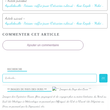
Aquabidouille : Poisson-coffre jaune (Ostracion cubicus) - Anse Royale - Mahé - Seychelles
Aquabidouille : Poisson-coffre jaune (Ostracion cubicus) - Anse Royale - Mahé - Seychelles
COMMENTER CET ARTICLE
Ajouter un commentaire
RECHERCHE
** IMAGES DU PAYS DES OURS **
Images des Pyrénées (Faune, flore, paysages) et de voyages plus ou moins lointains, du Nord au
Sud (de l'Arctique à l'Antarctique en passant par l'Afrique), de l'Est à l'Ouest (de Polynésie au
Pérou en passant par la Papouasie), etc.