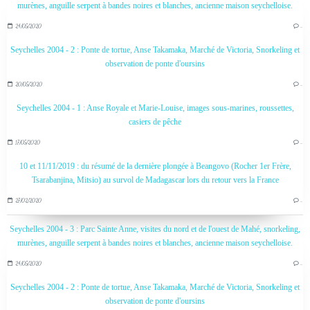
murènes, anguille serpent à bandes noires et blanches, ancienne maison seychelloise.
24/05/2020
…
Seychelles 2004 - 2 : Ponte de tortue, Anse Takamaka, Marché de Victoria, Snorkeling et
observation de ponte d'oursins
20/05/2020
…
Seychelles 2004 - 1 : Anse Royale et Marie-Louise, images sous-marines, roussettes,
casiers de pêche
17/05/2020
…
10 et 11/11/2019 : du résumé de la dernière plongée à Beangovo (Rocher 1er Frère,
Tsarabanjina, Mitsio) au survol de Madagascar lors du retour vers la France
27/02/2020
…
Seychelles 2004 - 3 : Parc Sainte Anne, visites du nord et de l'ouest de Mahé, snorkeling,
murènes, anguille serpent à bandes noires et blanches, ancienne maison seychelloise.
24/05/2020
…
Seychelles 2004 - 2 : Ponte de tortue, Anse Takamaka, Marché de Victoria, Snorkeling et
observation de ponte d'oursins