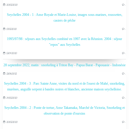
20/05/2020
…
Seychelles 2004 - 1 : Anse Royale et Marie-Louise, images sous-marines, roussettes,
casiers de pêche
17/05/2020
…
1995/97/98 : séjours aux Seychelles combiné en 1997 avec la Réunion. 2004 : séjour
"repos" aux Seychelles
15/04/2020
…
28 septembre 2022, matin : snorkeling à Triton Bay - Papua Barat - Papouasie - Indonésie
23/06/2025
…
Seychelles 2004 - 3 : Parc Sainte Anne, visites du nord et de l'ouest de Mahé, snorkeling,
murènes, anguille serpent à bandes noires et blanches, ancienne maison seychelloise.
24/05/2020
…
Seychelles 2004 - 2 : Ponte de tortue, Anse Takamaka, Marché de Victoria, Snorkeling et
observation de ponte d'oursins
20/05/2020
…