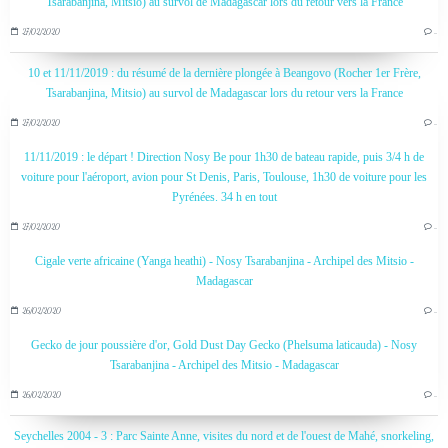
Tsarabanjina, Mitsio) au survol de Madagascar lors du retour vers la France
27/02/2020
…
10 et 11/11/2019 : du résumé de la dernière plongée à Beangovo (Rocher 1er Frère,
Tsarabanjina, Mitsio) au survol de Madagascar lors du retour vers la France
27/02/2020
…
11/11/2019 : le départ ! Direction Nosy Be pour 1h30 de bateau rapide, puis 3/4 h de
voiture pour l'aéroport, avion pour St Denis, Paris, Toulouse, 1h30 de voiture pour les
Pyrénées. 34 h en tout
27/02/2020
…
Cigale verte africaine (Yanga heathi) - Nosy Tsarabanjina - Archipel des Mitsio -
Madagascar
26/02/2020
…
Gecko de jour poussière d'or, Gold Dust Day Gecko (Phelsuma laticauda) - Nosy
Tsarabanjina - Archipel des Mitsio - Madagascar
26/02/2020
…
Seychelles 2004 - 3 : Parc Sainte Anne, visites du nord et de l'ouest de Mahé, snorkeling,