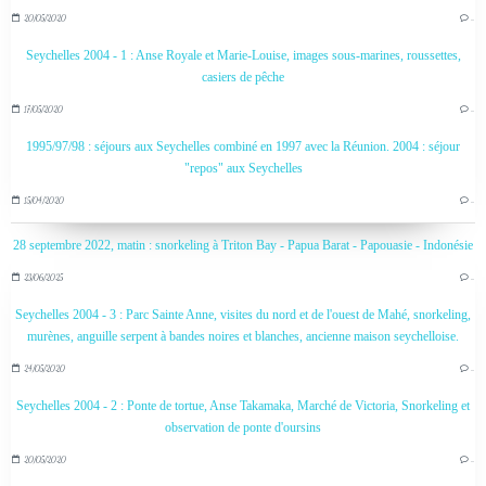
20/05/2020
…
Seychelles 2004 - 1 : Anse Royale et Marie-Louise, images sous-marines, roussettes,
casiers de pêche
17/05/2020
…
1995/97/98 : séjours aux Seychelles combiné en 1997 avec la Réunion. 2004 : séjour
"repos" aux Seychelles
15/04/2020
…
28 septembre 2022, matin : snorkeling à Triton Bay - Papua Barat - Papouasie - Indonésie
23/06/2025
…
Seychelles 2004 - 3 : Parc Sainte Anne, visites du nord et de l'ouest de Mahé, snorkeling,
murènes, anguille serpent à bandes noires et blanches, ancienne maison seychelloise.
24/05/2020
…
Seychelles 2004 - 2 : Ponte de tortue, Anse Takamaka, Marché de Victoria, Snorkeling et
observation de ponte d'oursins
20/05/2020
…