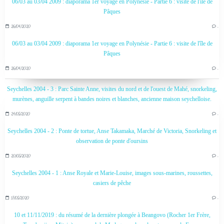
06/03 au 03/04 2009 : diaporama 1er voyage en Polynésie - Partie 6 : visite de l'île de
Pâques
26/04/2020
…
06/03 au 03/04 2009 : diaporama 1er voyage en Polynésie - Partie 6 : visite de l'île de
Pâques
26/04/2020
…
Seychelles 2004 - 3 : Parc Sainte Anne, visites du nord et de l'ouest de Mahé, snorkeling,
murènes, anguille serpent à bandes noires et blanches, ancienne maison seychelloise.
24/05/2020
…
Seychelles 2004 - 2 : Ponte de tortue, Anse Takamaka, Marché de Victoria, Snorkeling et
observation de ponte d'oursins
20/05/2020
…
Seychelles 2004 - 1 : Anse Royale et Marie-Louise, images sous-marines, roussettes,
casiers de pêche
17/05/2020
…
10 et 11/11/2019 : du résumé de la dernière plongée à Beangovo (Rocher 1er Frère,