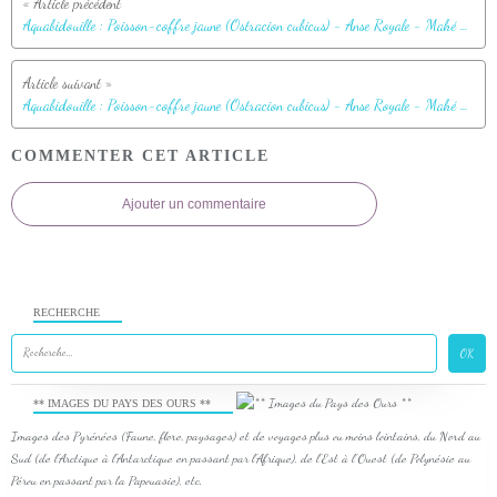
Aquabidouille : Poisson-coffre jaune (Ostracion cubicus) - Anse Royale - Mahé - Seychelles
Aquabidouille : Poisson-coffre jaune (Ostracion cubicus) - Anse Royale - Mahé - Seychelles
COMMENTER CET ARTICLE
Ajouter un commentaire
RECHERCHE
** IMAGES DU PAYS DES OURS **
Images des Pyrénées (Faune, flore, paysages) et de voyages plus ou moins lointains, du Nord au
Sud (de l'Arctique à l'Antarctique en passant par l'Afrique), de l'Est à l'Ouest (de Polynésie au
Pérou en passant par la Papouasie), etc.