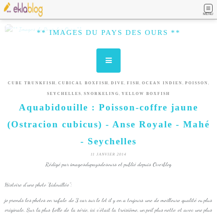
MENU
** IMAGES DU PAYS DES OURS **
,
,
,
,
,
,
CUBE TRUNKFISH
CUBICAL BOXFISH
DIVE
FISH
OCEAN INDIEN
POISSON
,
,
SEYCHELLES
SNORKELING
YELLOW BOXFISH
Aquabidouille : Poisson-coffre jaune
(Ostracion cubicus) - Anse Royale - Mahé
- Seychelles
11 JANVIER 2014
Rédigé par imagesdupaysdesours et publié depuis Overblog
Histoire d'une photo "bidouillée":
je prends les photos en rafale de 3 car sur le lot il y en a toujours une de meilleure qualité ou plus
originale. Sur la plus belle de la série, ici c'était la troisième, un poil plus nette et avec une plus