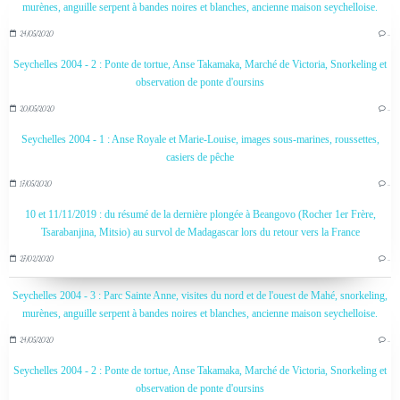
murènes, anguille serpent à bandes noires et blanches, ancienne maison seychelloise.
24/05/2020
…
Seychelles 2004 - 2 : Ponte de tortue, Anse Takamaka, Marché de Victoria, Snorkeling et
observation de ponte d'oursins
20/05/2020
…
Seychelles 2004 - 1 : Anse Royale et Marie-Louise, images sous-marines, roussettes,
casiers de pêche
17/05/2020
…
10 et 11/11/2019 : du résumé de la dernière plongée à Beangovo (Rocher 1er Frère,
Tsarabanjina, Mitsio) au survol de Madagascar lors du retour vers la France
27/02/2020
…
Seychelles 2004 - 3 : Parc Sainte Anne, visites du nord et de l'ouest de Mahé, snorkeling,
murènes, anguille serpent à bandes noires et blanches, ancienne maison seychelloise.
24/05/2020
…
Seychelles 2004 - 2 : Ponte de tortue, Anse Takamaka, Marché de Victoria, Snorkeling et
observation de ponte d'oursins