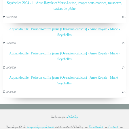
Seychelles 2004 - 1 : Anse Royale et Marie-Louise, images sous-marines, roussettes,
casiers de pêche
17/05/2020
…
Aquabidouille : Poisson-coffre jaune (Ostracion cubicus) - Anse Royale - Mahé -
Seychelles
11/01/2014
…
Aquabidouille : Poisson-coffre jaune (Ostracion cubicus) - Anse Royale - Mahé -
Seychelles
11/01/2014
…
Aquabidouille : Poisson-coffre jaune (Ostracion cubicus) - Anse Royale - Mahé -
Seychelles
11/01/2014
…
Hébergé par
Eklablog
Voir le profil de
imagesdupaysdesours
sur le portail Eklablog
Top articles
Contact