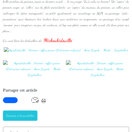
belle position du poisson, mais ce dernier avait ... le nez coupé. Qu'à cela ne tienne! Un "copier" du
poisson coupé, un "coller" sur la photo précédente, un "copier" du museau du poisson, un coller pour
rattraper la "pièce manquante", un petit ajustement, un recadrage en 16/9, un passage "anti-
poussières" pour diminuer les taches dues aux matières en suspension, un passage d'un script
"marine" pour récupérer un peu de couleurs, et hop une photo comme si elle avait été bien prise sur
place...
Michoubidouille
Ca vaut bien les bidouilles de "
"
Partager cet article
S'inscrire à la newsletter