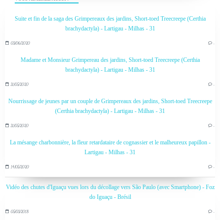
Suite et fin de la saga des Grimpereaux des jardins, Short-toed Treecreepe (Certhia
brachydactyla) - Lartigau - Milhas - 31
03/06/2020
…
Madame et Monsieur Grimpereau des jardins, Short-toed Treecreepe (Certhia
brachydactyla) - Lartigau - Milhas - 31
31/05/2020
…
Nourrissage de jeunes par un couple de Grimpereaux des jardins, Short-toed Treecreepe
(Certhia brachydactyla) - Lartigau - Milhas - 31
31/05/2020
…
La mésange charbonnière, la fleur retardataire de cognassier et le malheureux papillon -
Lartigau - Milhas - 31
14/05/2020
…
Vidéo des chutes d'Iguaçu vues lors du décollage vers São Paulo (avec Smartphone) - Foz
do Iguaçu - Brésil
05/03/2018
…