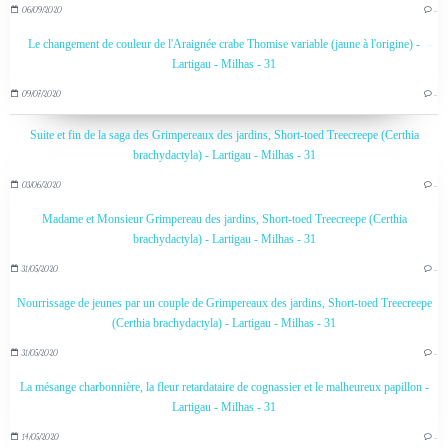
06/09/2020
…
Le changement de couleur de l'Araignée crabe Thomise variable (jaune à l'origine) -
Lartigau - Milhas - 31
09/07/2020
…
Suite et fin de la saga des Grimpereaux des jardins, Short-toed Treecreepe (Certhia
brachydactyla) - Lartigau - Milhas - 31
03/06/2020
…
Madame et Monsieur Grimpereau des jardins, Short-toed Treecreepe (Certhia
brachydactyla) - Lartigau - Milhas - 31
31/05/2020
…
Nourrissage de jeunes par un couple de Grimpereaux des jardins, Short-toed Treecreepe
(Certhia brachydactyla) - Lartigau - Milhas - 31
31/05/2020
…
La mésange charbonnière, la fleur retardataire de cognassier et le malheureux papillon -
Lartigau - Milhas - 31
14/05/2020
…