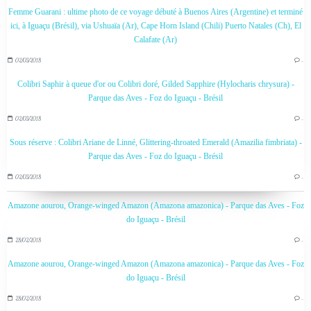
Femme Guarani : ultime photo de ce voyage débuté à Buenos Aires (Argentine) et terminé
ici, à Iguaçu (Brésil), via Ushuaïa (Ar), Cape Horn Island (Chili) Puerto Natales (Ch), El
Calafate (Ar)
02/03/2018
…
Colibri Saphir à queue d'or ou Colibri doré, Gilded Sapphire (Hylocharis chrysura) -
Parque das Aves - Foz do Iguaçu - Brésil
02/03/2018
…
Sous réserve : Colibri Ariane de Linné, Glittering-throated Emerald (Amazilia fimbriata) -
Parque das Aves - Foz do Iguaçu - Brésil
02/03/2018
…
Amazone aourou, Orange-winged Amazon (Amazona amazonica) - Parque das Aves - Foz
do Iguaçu - Brésil
28/02/2018
…
Amazone aourou, Orange-winged Amazon (Amazona amazonica) - Parque das Aves - Foz
do Iguaçu - Brésil
28/02/2018
…