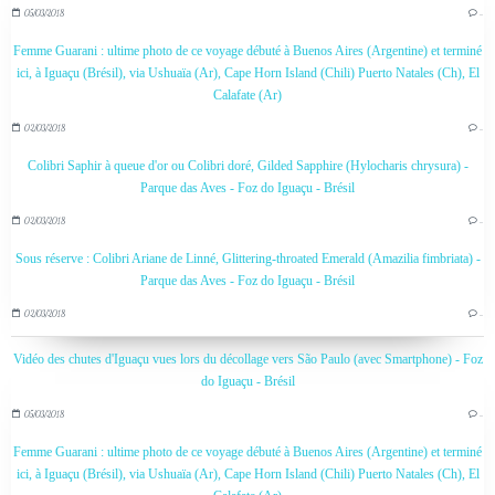
05/03/2018
…
Femme Guarani : ultime photo de ce voyage débuté à Buenos Aires (Argentine) et terminé
ici, à Iguaçu (Brésil), via Ushuaïa (Ar), Cape Horn Island (Chili) Puerto Natales (Ch), El
Calafate (Ar)
02/03/2018
…
Colibri Saphir à queue d'or ou Colibri doré, Gilded Sapphire (Hylocharis chrysura) -
Parque das Aves - Foz do Iguaçu - Brésil
02/03/2018
…
Sous réserve : Colibri Ariane de Linné, Glittering-throated Emerald (Amazilia fimbriata) -
Parque das Aves - Foz do Iguaçu - Brésil
02/03/2018
…
Vidéo des chutes d'Iguaçu vues lors du décollage vers São Paulo (avec Smartphone) - Foz
do Iguaçu - Brésil
05/03/2018
…
Femme Guarani : ultime photo de ce voyage débuté à Buenos Aires (Argentine) et terminé
ici, à Iguaçu (Brésil), via Ushuaïa (Ar), Cape Horn Island (Chili) Puerto Natales (Ch), El