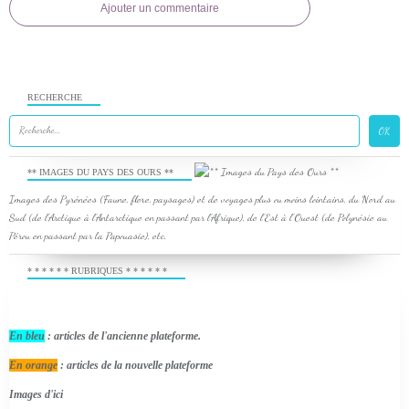
Ajouter un commentaire
RECHERCHE
** IMAGES DU PAYS DES OURS **
Images des Pyrénées (Faune, flore, paysages) et de voyages plus ou moins lointains, du Nord au
Sud (de l'Arctique à l'Antarctique en passant par l'Afrique), de l'Est à l'Ouest (de Polynésie au
Pérou en passant par la Papouasie), etc.
* * * * * * RUBRIQUES * * * * * *
En bleu
: articles de l'ancienne plateforme.
En orange
: articles de la nouvelle plateforme
Images d'ici