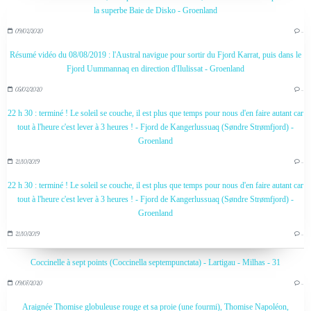
la superbe Baie de Disko - Groenland
09/02/2020
…
Résumé vidéo du 08/08/2019 : l'Austral navigue pour sortir du Fjord Karrat, puis dans le
Fjord Uummannaq en direction d'Ilulissat - Groenland
05/02/2020
…
22 h 30 : terminé ! Le soleil se couche, il est plus que temps pour nous d'en faire autant car
tout à l'heure c'est lever à 3 heures ! - Fjord de Kangerlussuaq (Søndre Strømfjord) -
Groenland
21/10/2019
…
22 h 30 : terminé ! Le soleil se couche, il est plus que temps pour nous d'en faire autant car
tout à l'heure c'est lever à 3 heures ! - Fjord de Kangerlussuaq (Søndre Strømfjord) -
Groenland
21/10/2019
…
Coccinelle à sept points (Coccinella septempunctata) - Lartigau - Milhas - 31
09/07/2020
…
Araignée Thomise globuleuse rouge et sa proie (une fourmi), Thomise Napoléon,