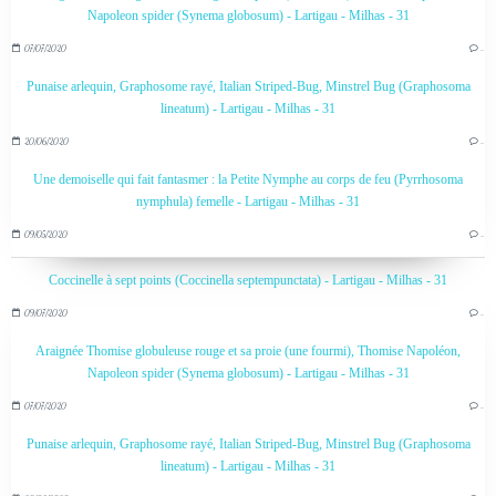
Napoleon spider (Synema globosum) - Lartigau - Milhas - 31
07/07/2020
…
Punaise arlequin, Graphosome rayé, Italian Striped-Bug, Minstrel Bug (Graphosoma
lineatum) - Lartigau - Milhas - 31
20/06/2020
…
Une demoiselle qui fait fantasmer : la Petite Nymphe au corps de feu (Pyrrhosoma
nymphula) femelle - Lartigau - Milhas - 31
09/05/2020
…
Coccinelle à sept points (Coccinella septempunctata) - Lartigau - Milhas - 31
09/07/2020
…
Araignée Thomise globuleuse rouge et sa proie (une fourmi), Thomise Napoléon,
Napoleon spider (Synema globosum) - Lartigau - Milhas - 31
07/07/2020
…
Punaise arlequin, Graphosome rayé, Italian Striped-Bug, Minstrel Bug (Graphosoma
lineatum) - Lartigau - Milhas - 31