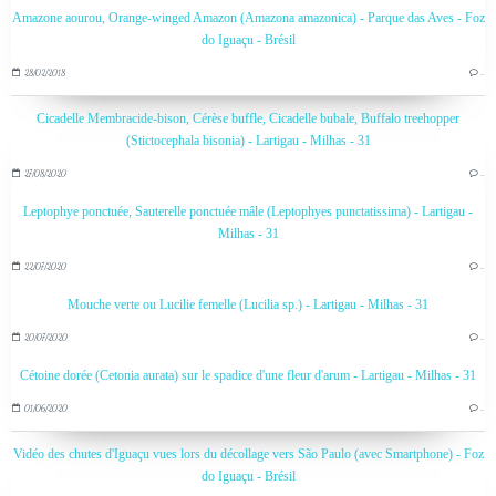
Amazone aourou, Orange-winged Amazon (Amazona amazonica) - Parque das Aves - Foz
do Iguaçu - Brésil
28/02/2018
…
Cicadelle Membracide-bison, Cérèse buffle, Cicadelle bubale, Buffalo treehopper
(Stictocephala bisonia) - Lartigau - Milhas - 31
27/08/2020
…
Leptophye ponctuée, Sauterelle ponctuée mâle (Leptophyes punctatissima) - Lartigau -
Milhas - 31
22/07/2020
…
Mouche verte ou Lucilie femelle (Lucilia sp.) - Lartigau - Milhas - 31
20/07/2020
…
Cétoine dorée (Cetonia aurata) sur le spadice d'une fleur d'arum - Lartigau - Milhas - 31
01/06/2020
…
Vidéo des chutes d'Iguaçu vues lors du décollage vers São Paulo (avec Smartphone) - Foz
do Iguaçu - Brésil