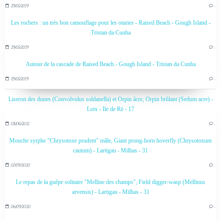
29/05/2019
…
Les rochers : un très bon camouflage pour les otaries - Raised Beach - Gough Island -
Tristan da Cunha
29/05/2019
…
Autour de la cascade de Raised Beach - Gough Island - Tristan da Cunha
29/05/2019
…
Liseron des dunes (Convolvulus soldanella) et Orpin âcre, Orpin brûlant (Sedum acre) -
Loix - Ile de Ré - 17
08/06/2021
…
Mouche syrphe "Chrysotoxe prudent" mâle, Giant prong-horn hoverfly (Chrysotoxum
cautum) - Lartigau - Milhas - 31
07/09/2020
…
Le repas de la guêpe solitaire "Melline des champs", Field digger-wasp (Mellinus
arvensis) - Lartigau - Milhas - 31
06/09/2020
…