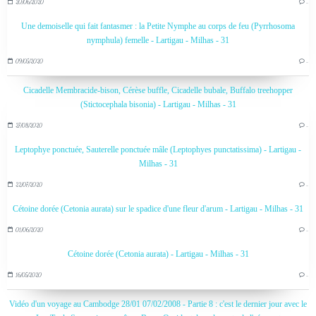
20/06/2020
…
Une demoiselle qui fait fantasmer : la Petite Nymphe au corps de feu (Pyrrhosoma
nymphula) femelle - Lartigau - Milhas - 31
09/05/2020
…
Cicadelle Membracide-bison, Cérèse buffle, Cicadelle bubale, Buffalo treehopper
(Stictocephala bisonia) - Lartigau - Milhas - 31
27/08/2020
…
Leptophye ponctuée, Sauterelle ponctuée mâle (Leptophyes punctatissima) - Lartigau -
Milhas - 31
22/07/2020
…
Cétoine dorée (Cetonia aurata) sur le spadice d'une fleur d'arum - Lartigau - Milhas - 31
01/06/2020
…
Cétoine dorée (Cetonia aurata) - Lartigau - Milhas - 31
16/05/2020
…
Vidéo d'un voyage au Cambodge 28/01 07/02/2008 - Partie 8 : c'est le dernier jour avec le