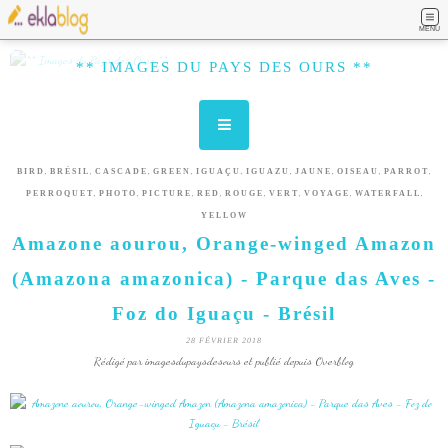
MENU
** IMAGES DU PAYS DES OURS **
,
,
,
,
,
,
,
,
,
BIRD
BRÉSIL
CASCADE
GREEN
IGUAÇU
IGUAZU
JAUNE
OISEAU
PARROT
,
,
,
,
,
,
,
,
PERROQUET
PHOTO
PICTURE
RED
ROUGE
VERT
VOYAGE
WATERFALL
YELLOW
Amazone aourou, Orange-winged Amazon
(Amazona amazonica) - Parque das Aves -
Foz do Iguaçu - Brésil
28 FÉVRIER 2018
Rédigé par imagesdupaysdesours et publié depuis Overblog