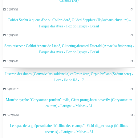
Calafate (Ar)
02/03/2018
…
Colibri Saphir à queue d'or ou Colibri doré, Gilded Sapphire (Hylocharis chrysura) -
Parque das Aves - Foz do Iguaçu - Brésil
02/03/2018
…
Sous réserve : Colibri Ariane de Linné, Glittering-throated Emerald (Amazilia fimbriata) -
Parque das Aves - Foz do Iguaçu - Brésil
02/03/2018
…
Liseron des dunes (Convolvulus soldanella) et Orpin âcre, Orpin brûlant (Sedum acre) -
Loix - Ile de Ré - 17
08/06/2021
…
Mouche syrphe "Chrysotoxe prudent" mâle, Giant prong-horn hoverfly (Chrysotoxum
cautum) - Lartigau - Milhas - 31
07/09/2020
…
Le repas de la guêpe solitaire "Melline des champs", Field digger-wasp (Mellinus
arvensis) - Lartigau - Milhas - 31